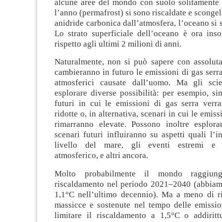
alcune aree del mondo con suolo solitamente g
l’anno (permafrost) si sono riscaldate e sconge
anidride carbonica dall’atmosfera, l’oceano si s
Lo strato superficiale dell’oceano è ora inso
rispetto agli ultimi 2 milioni di anni.
Naturalmente, non si può sapere con assolut
cambieranno in futuro le emissioni di gas serra
atmosferici causate dall’uomo. Ma gli scie
esplorare diverse possibilità: per esempio, s
futuri in cui le emissioni di gas serra verr
ridotte o, in alternativa, scenari in cui le emiss
rimarranno elevate. Possono inoltre esplor
scenari futuri influiranno su aspetti quali l’
livello del mare, gli eventi estremi e 
atmosferico, e altri ancora.
Molto probabilmente il mondo raggiun
riscaldamento nel periodo 2021–2040 (abbiam
1,1°C nell’ultimo decennio). Ma a meno di ri
massicce e sostenute nel tempo delle emission
limitare il riscaldamento a 1,5°C o addirit