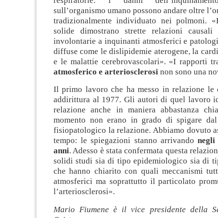
respiratorie: i danni dell’inquinament
sull’organismo umano possono andare oltre l’o
tradizionalmente individuato nei polmoni. 
solide dimostrano strette relazioni causali 
involontarie a inquinanti atmosferici e patolo
diffuse come le dislipidemie aterogene, la card
e le malattie cerebrovascolari». «I rapporti t
atmosferico e arteriosclerosi
non sono una nov
Il primo lavoro che ha messo in relazione le 
addirittura al 1977. Gli autori di quel lavoro i
relazione anche in maniera abbastanza chi
momento non erano in grado di spigare dal 
fisiopatologico la relazione. Abbiamo dovuto a
tempo: le spiegazioni stanno arrivando
negli
anni
. Adesso è stata confermata questa relazio
solidi studi sia di tipo epidemiologico sia di t
che hanno chiarito con quali meccanismi tutti
atmosferici ma soprattutto il particolato pro
l’arteriosclerosi».
Mario Fiumene è il vice presidente della S