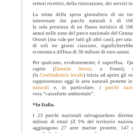
settori ricettivi, della ristorazione, dei servizi tu
La stima della spesa giornaliera di un tur
interessate dai parchi naturali è di 10
la sola presenza di un flusso turistico di 100
annui nelle zone del parco nazionale del Genn
Orosei (ma vale per tutti gli altri casi), per u
di soli tre giorni ciascuno, significhereb
economica diffusa di 30 milioni di euro annui.
Per qualcuno, evidentemente, è superflua. Qu
capito (
Daniele Serusi
, a Fonni), q
(la
Confindustria locale
) inizia ad aprire gli 
rappresentano oggi le aree naturali protette in
naturali
e, in particolare, i
parchi nazi
vera “cassaforte ambientale”.
*In Italia.
I 23 parchi nazionali salvaguardano diretta
milioni di ettari (il 5% del territorio nazion
aggiungono 27 aree marine protette, 147 ri