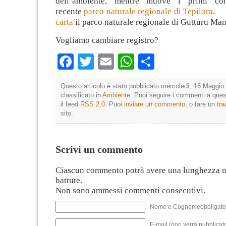
dell’ambiente, mentre muove i primi con
recente
parco naturale regionale di Tepilora
. 
carta
il parco naturale regionale di Gutturu Ma
Vogliamo cambiare registro?
Facebook
Twitter
Email
WhatsApp
Condividi
Questo articolo è stato pubblicato mercoledì, 16 Maggio 
classificato in
Ambiente
. Puoi seguire i commenti a quest
il feed
RSS 2.0
. Puoi
inviare un commento
, o fare un
tr
sito.
Scrivi un commento
Ciascun commento potrà avere una lunghezza 
battute.
Non sono ammessi commenti consecutivi.
Nome e Cognomeobbligato
E-mail (non verrà pubblicata