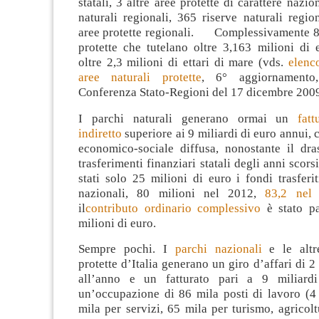
statali, 3 altre aree protette di carattere nazi
naturali regionali, 365 riserve naturali regio
aree protette regionali. Complessivamente 87
protette che tutelano oltre 3,163 milioni di et
oltre 2,3 milioni di ettari di mare (vds.
elenco
aree naturali protette
, 6° aggiornamento,
Conferenza Stato-Regioni del 17 dicembre 2009
I parchi naturali generano ormai un
fat
indiretto
superiore ai 9 miliardi di euro annui, 
economico-sociale diffusa, nonostante il dr
trasferimenti finanziari statali degli anni scor
stati solo 25 milioni di euro i fondi trasferit
nazionali, 80 milioni nel 2012,
83,2 nel
il
contributo ordinario complessivo
è stato pa
milioni di euro.
Sempre pochi. I
parchi nazionali
e le altre
protette d’Italia generano un giro d’affari di 2
all’anno e un fatturato pari a 9 miliard
un’occupazione di 86 mila posti di lavoro (4 
mila per servizi, 65 mila per turismo, agricoltu