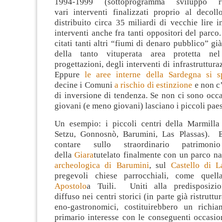
1994-1999 (sottoprogramma sviluppo r
vari interventi finalizzati proprio al decol
distribuito circa 35 miliardi di vecchie lire 
interventi anche fra tanti oppositori del parco
citati tanti altri “fiumi di denaro pubblico” gi
della tanto vituperata area protetta ne
progettazioni, degli interventi di infrastruttura
Eppure
le aree interne della Sardegna si 
decine i Comuni
a rischio di estinzione
e non c’
di inversione di tendenza. Se non ci sono occa
giovani (e meno giovani) lasciano i piccoli paes
Un esempio: i piccoli centri della Marmilla (
Setzu, Gonnosnò, Barumini, Las Plassas). 
contare sullo straordinario patrimonio 
della
Giara
tutelato finalmente con un parco nat
archeologica di Barumini
, sul
Castello di L
pregevoli chiese parrocchiali, come que
Apostolo
a Tuili. Uniti alla predisposizi
diffuso nei centri storici (in parte già ristruttur
eno-gastronomici, costituirebbero un richia
primario interesse con le conseguenti occasio