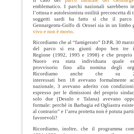
Il caso del
parco naturale del Gennarge
emblematico. I parchi nazionali sarebbero i
l’ottusa e autolesionista ostilità preconcetta di t
soggetti sardi ha fatto sì che il parco
Gennargentu-Golfo di Orosei sia in un limbo 
vivo e non è morto
.
Ricordiamo che al “famigerato” D.P.R. 30 marzo
del parco si era giunti dopo ben tre i
Regione (1992, 1995 e 1998) e che proprio 
Nuoro era stata individuata quale en
provvisorio fino alla nomina degli orga
Ricordiamo anche che su 
interessati ben 18 avevano formalmente ad
nazionale, 3 avevano aderito con condizion
espresso per le dimissioni del proprio sinda
solo due (Desulo e Talana) avevano oppo
formale: perchè in Barbagia ed Ogliastra esist
al contrario” e l’area protetta non è potuta par
favorevoli?
Ricordiamo, inoltre, che il programma com