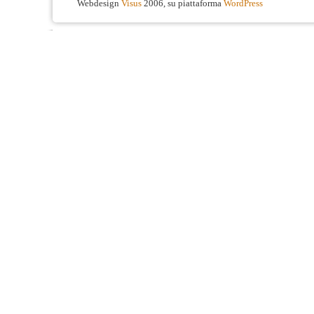
Webdesign
Visus
2006, su piattaforma
WordPress