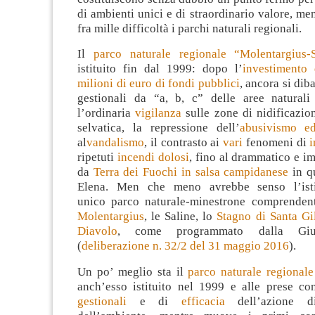
di ambienti unici e di straordinario valore, men
fra mille difficoltà i parchi naturali regionali.
Il
parco naturale regionale “Molentargius-S
istituito fin dal 1999: dopo l’
investimento 
milioni di euro di fondi pubblici
, ancora si dib
gestionali da “a, b, c” delle aree naturali
l’ordinaria
vigilanza
sulle zone di nidificazio
selvatica, la repressione dell’
abusivismo ed
al
vandalismo
, il contrasto ai
vari
fenomeni di
ripetuti
incendi dolosi
, fino al drammatico e i
da
Terra dei Fuochi in salsa campidanese
in qu
Elena. Men che meno avrebbe senso l’ist
unico parco naturale-minestrone comprende
Molentargius
, le Saline, lo
Stagno di Santa Gi
Diavolo
, come programmato dalla Giun
(
deliberazione n. 32/2 del 31 maggio 2016
).
Un po’ meglio sta il
parco naturale regional
anch’esso istituito nel 1999 e alle prese c
gestionali
e di
efficacia
dell’azione di