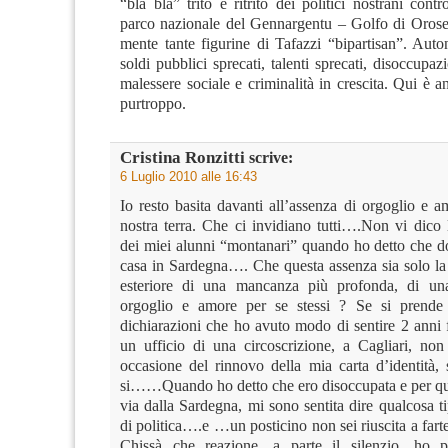
“blà blà” trito e ritrito dei politici nostrani cont
parco nazionale del Gennargentu – Golfo di Orose
mente tante figurine di Tafazzi “bipartisan”. Auto
soldi pubblici sprecati, talenti sprecati, disoccupazi
malessere sociale e criminalità in crescita. Qui è a
purtroppo.
Cristina Ronzitti
scrive:
6 Luglio 2010 alle 16:43
Io resto basita davanti all’assenza di orgoglio e 
nostra terra. Che ci invidiano tutti….Non vi dico 
dei miei alunni “montanari” quando ho detto che d
casa in Sardegna…. Che questa assenza sia solo la
esteriore di una mancanza più profonda, di u
orgoglio e amore per se stessi ? Se si prend
dichiarazioni che ho avuto modo di sentire 2 anni f
un ufficio di una circoscrizione, a Cagliari, non
occasione del rinnovo della mia carta d’identità,
si……Quando ho detto che ero disoccupata e per qu
via dalla Sardegna, mi sono sentita dire qualcosa 
di politica….e …un posticino non sei riuscita a fart
Chissà che reazione, a parte il silenzio, ho p