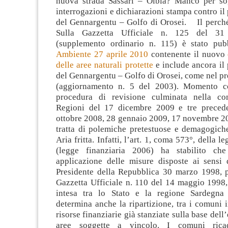
nuova strada Sassari – Olbia? Manco per so
interrogazioni e dichiarazioni stampa contro il
del Gennargentu – Golfo di Orosei. Il perché 
Sulla Gazzetta Ufficiale n. 125 del 3
(supplemento ordinario n. 115) è stato pub
Ambiente 27 aprile 2010
contenente il nuovo
delle aree naturali protette
e include ancora il
del Gennargentu – Golfo di Orosei, come nel p
(aggiornamento n. 5 del 2003). Momento co
procedura di revisione culminata nella con
Regioni del 17 dicembre 2009 e tre precede
ottobre 2008, 28 gennaio 2009, 17 novembre 200
tratta di polemiche pretestuose e demagogiche
Aria fritta. Infatti, l’art. 1, coma 573°, della 
(legge finanziaria 2006) ha stabilito ch
applicazione delle misure disposte ai sensi 
Presidente della Repubblica 30 marzo 1998, p
Gazzetta Ufficiale n. 110 del 14 maggio 1998,
intesa tra lo Stato e la regione Sardegna 
determina anche la ripartizione, tra i comuni in
risorse finanziarie già stanziate sulla base dell
aree soggette a vincolo. I comuni ricad