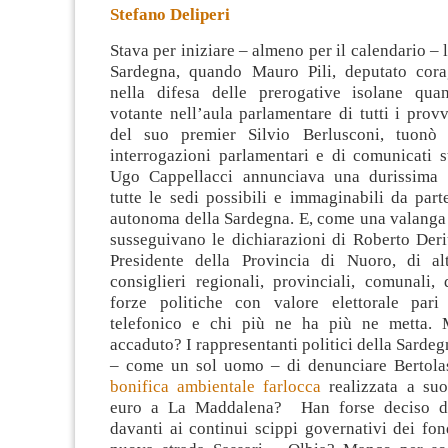
Stefano Deliperi
Stava per iniziare – almeno per il calendario – 
Sardegna, quando Mauro Pili, deputato cora
nella difesa delle prerogative isolane quan
votante nell’aula parlamentare di tutti i prov
del suo premier Silvio
Berlusconi, tuonò 
interrogazioni parlamentari e di comunicati s
Ugo Cappellacci annunciava una durissima 
tutte le sedi possibili e immaginabili da par
autonoma della Sardegna. E, come una valanga i
susseguivano le dichiarazioni di Roberto Deriu
Presidente della Provincia di Nuoro, di alt
consiglieri regionali, provinciali, comunali,
forze politiche con valore elettorale pari
telefonico e chi più ne ha più ne metta.
accaduto? I rappresentanti politici della Sarde
– come un sol uomo – di denunciare Bertola
bonifica ambientale farlocca
realizzata a suo
euro a La Maddalena? Han forse deciso d’
davanti ai continui scippi governativi dei fond