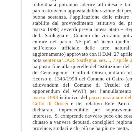
individuata potranno aderire all’intesa e far
parco attraverso apposita deliberazione dei prop
buona sostanza, l’applicazione delle misure 
stabilite dal provvedimento istitutivo del p
marzo 1998) avverrà previa intesa Stato – R
della Sardegna e i Comuni che vorranno potr
entrare nel parco. Né più né meno quello c
nell’elenco ufficiale delle aree natural
aggiornamento) approvato con il D.M. 27 april
nota
sentenza T.A.R. Sardegna, sez. I, 7 aprile 
ha posto fine alla querelle dell’istituzione del
del Gennargentu – Golfo di Orosei, nulla in più
ricorso n. 1343/1998 del Comune di Gairo (co
adiuvandum del Comune di Urzulei ed 
opponendum del WWF) per l’annullament
marzo 1998
istitutivo del
parco nazionale de
Golfo di Orosei
e del relativo Ente Parco è 
dichiarato improcedibile per sopravvenu
interesse. Si comprende davvero poco che cosa
chiasso a vanvera deputati, consiglieri regional
province, sindaci e chi più ne ha più ne metta