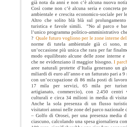
già nota da anni e non c’è alcuna nuova noti
Così come non c’è alcuna seria e concreta pro
ambientale e crescita economico-sociale per l
Altro che solito blà blà sul prolungamento
turistica e favole simili. ”No al parco e ba
l’unico programma politico-amministrativo che
?
Quale futuro vogliono per le zone interne de
norme di tutela ambientale già ci sono, m
un’occasione più unica che rara per far finalm
modo equilibrato alcune delle zone interne e 
che ne evidenziano il maggior bisogno.
I parc
aree naturali protette d’Italia generano un gi
miliardi di euro all’anno e un fatturato pari a 9 
con un’occupazione di 86 mila posti di lavoro 
17 mila per servizi, 65 mila per turismo
artigianato, commercio), con 2.450 centri vi
culturali e circa 34 milioni in media di visit
Anche la sola presenza di un flusso turist
visitatori annui nelle zone del parco nazionale
– Golfo di Orosei, per una presenza media di 
ciascuno, calcolando una spesa giornaliera com