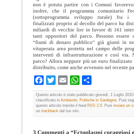
non è potuta partire con i Comuni favorevo
inoltre, che il programma comunitario F
(sottoprogramma sviluppo rurale) fra i v
finalizzati proprio al decollo del parco ha dist
miliardi di vecchie lire in favore di 161 inte
tanti oppositori del parco. Possono essere ci
“fiumi di denaro pubblico” già giunti in n
vituperata area protetta nel campo delle prog
interventi di infrastrutturazione e così via.
parco? Allora neppure più un euro finalizzato
distribuito, come anche avvenuto nel recente p
Facebook
Twitter
Email
WhatsApp
Condividi
Questo articolo è stato pubblicato giovedì, 1 Luglio 2010
classificato in
Ambiente
,
Politiche in Sardegna
. Puoi seg
questo articolo tramite il feed
RSS 2.0
. Puoi
inviare un
un
trackback
dal tuo sito.
3 Commenti a “Ectoplasmi coraggiosi e