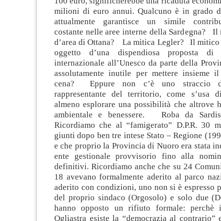
100 euro, significherebbe una ricaduta economi
milioni di euro annui. Qualcuno è in grado di
attualmente garantisce un simile contri
costante nelle aree interne della Sardegna? Il 
d’area di Ottana? La mitica Legler? Il mitico 
oggetto d’una dispendiosa proposta di r
internazionale all’Unesco da parte della Prov
assolutamente inutile per mettere insieme i
cena? Eppure non c’è uno straccio di
rappresentante del territorio, come s’usa d
almeno esplorare una possibilità che altrove h
ambientale e benessere. Roba da Sardist
Ricordiamo che al “famigerato” D.P.R. 30 m
giunti dopo ben tre intese Stato – Regione (19
e che proprio la Provincia di Nuoro era stata i
ente gestionale provvisorio fino alla nomi
definitivi. Ricordiamo anche che su 24 Comuni
18 avevano formalmente aderito al parco naz
aderito con condizioni, uno non si è espresso p
del proprio sindaco (Orgosolo) e solo due (D
hanno opposto un rifiuto formale: perchè 
Ogliastra esiste la “democrazia al contrario” e