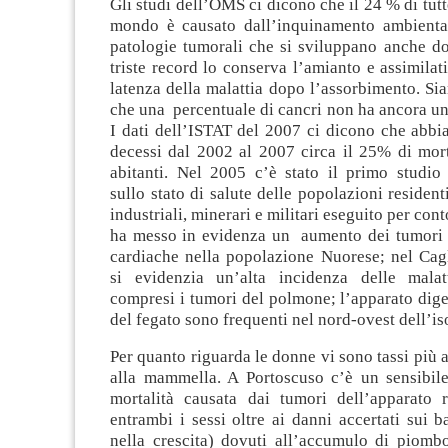
Gli studi dell’OMS ci dicono che il 24 % di tutt
mondo è causato dall’inquinamento ambienta
patologie tumorali che si sviluppano anche do
triste record lo conserva l’amianto e assimilat
latenza della malattia dopo l’assorbimento. S
che una percentuale di cancri non ha ancora un
I dati dell’ISTAT del 2007 ci dicono che abb
decessi dal 2002 al 2007 circa il 25% di mort
abitanti. Nel 2005 c’è stato il primo studio
sullo stato di salute delle popolazioni resident
industriali, minerari e militari eseguito per con
ha messo in evidenza un aumento dei tumori e
cardiache nella popolazione Nuorese; nel Cagl
si evidenzia un’alta incidenza delle malatt
compresi i tumori del polmone; l’apparato dige
del fegato sono frequenti nel nord-ovest dell’is
Per quanto riguarda le donne vi sono tassi più a
alla mammella. A Portoscuso c’è un sensibil
mortalità causata dai tumori dell’apparato 
entrambi i sessi oltre ai danni accertati sui b
nella crescita) dovuti all’accumulo di piomb