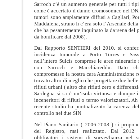
Sarroch c’è un aumento generale per tutti i tipi
come è accertato il danno cromosomico nel DNA
tumori sono ampiamente diffusi a Cagliari, Por
Maddalena, strano li c’era solo l’Arsenale della
che ha pesantemente inquinato la darsena del p
da bonificare dal 2008).
Dal Rapporto SENTIERI del 2010, si confer
incidenza tumorale a Porto Torres e Sas
nell’intero Sulcis comprese le aree minerarie
con Sarroch e Macchiareddu. Dato c
compromesse la nostra cara Amministrazione r
trovato altro di meglio che progettare due belle
rifiuti urbani ( altro che rifiuti zero e differenz
Sardegna si sa è un’isola virtuosa e dunque i
inceneritori di rifiuti o termo valorizzatori. A
recente studio ha puntualizzato la carenza del
controllo nei due SIN
Nel Piano Sanitario ( 2006-2008 ) si proponev
del Registro, mai realizzato. Dal 2012 
obbligatori i sistemi di sorveglianza nel se