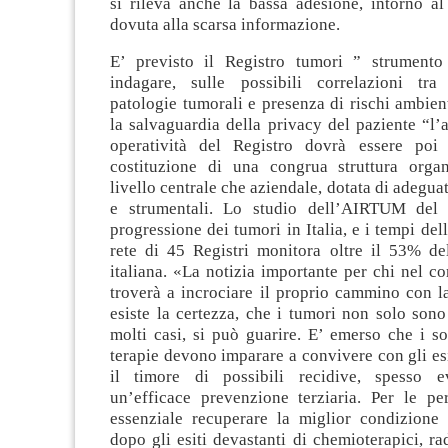
si rileva anche la bassa adesione, intorno al
dovuta alla scarsa informazione.
E’ previsto il Registro tumori ” strumento
indagare, sulle possibili correlazioni tra
patologie tumorali e presenza di rischi ambien
la salvaguardia della privacy del paziente “l’
operatività del Registro dovrà essere poi 
costituzione di una congrua struttura organ
livello centrale che aziendale, dotata di adegua
e strumentali. Lo studio dell’AIRTUM del
progressione dei tumori in Italia, e i tempi del
rete di 45 Registri monitora oltre il 53% de
italiana. «La notizia importante per chi nel cor
troverà a incrociare il proprio cammino con l
esiste la certezza, che i tumori non solo sono
molti casi, si può guarire. E’ emerso che i so
terapie devono imparare a convivere con gli esi
il timore di possibili recidive, spesso ev
un’efficace prevenzione terziaria. Per le pe
essenziale recuperare la miglior condizione f
dopo gli esiti devastanti di chemioterapici, ra