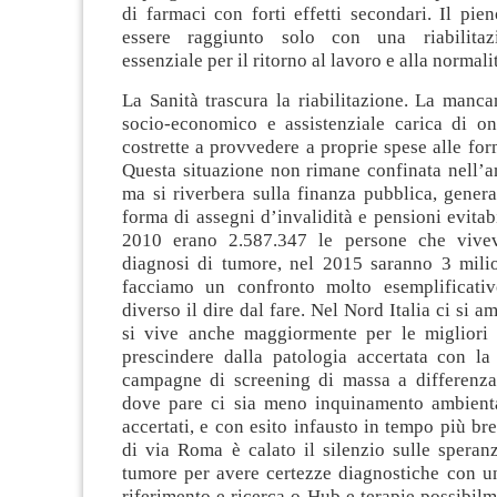
di farmaci con forti effetti secondari. Il pi
essere raggiunto solo con una riabilitaz
essenziale per il ritorno al lavoro e alla normali
La Sanità trascura la riabilitazione. La manc
socio-economico e assistenziale carica di one
costrette a provvedere a proprie spese alle for
Questa situazione non rimane confinata nell’a
ma si riverbera sulla finanza pubblica, gener
forma di assegni d’invalidità e pensioni evitabil
2010 erano 2.587.347 le persone che viv
diagnosi di tumore, nel 2015 saranno 3 milio
facciamo un confronto molto esemplificati
diverso il dire dal fare. Nel Nord Italia ci si 
si vive anche maggiormente per le migliori 
prescindere dalla patologia accertata con la
campagne di screening di massa a differenza 
dove pare ci sia meno inquinamento ambient
accertati, e con esito infausto in tempo più br
di via Roma è calato il silenzio sulle speran
tumore per avere certezze diagnostiche con un
riferimento e ricerca o Hub e terapie possibilm