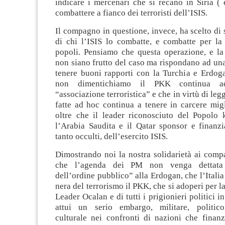
indicare i mercenari che si recano in Siria (
combattere a fianco dei terroristi dell’ISIS.
Il compagno in questione, invece, ha scelto di s
di chi l’ISIS lo combatte, e combatte per la 
popoli. Pensiamo che questa operazione, e la 
non siano frutto del caso ma rispondano ad una
tenere buoni rapporti con la Turchia e Erdoga
non dimentichiamo il PKK continua a
“associazione terroristica” e che in virtù di leg
fatte ad hoc continua a tenere in carcere mig
oltre che il leader riconosciuto del Popolo
l’Arabia Saudita e il Qatar sponsor e finanz
tanto occulti, dell’esercito ISIS.
Dimostrando noi la nostra solidarietà ai comp
che l’agenda dei PM non venga dettata 
dell’ordine pubblico” alla Erdogan, che l’Italia 
nera del terrorismo il PKK, che si adoperi per l
Leader Ocalan e di tutti i prigionieri politici i
attui un serio embargo, militare, politico
culturale nei confronti di nazioni che finan