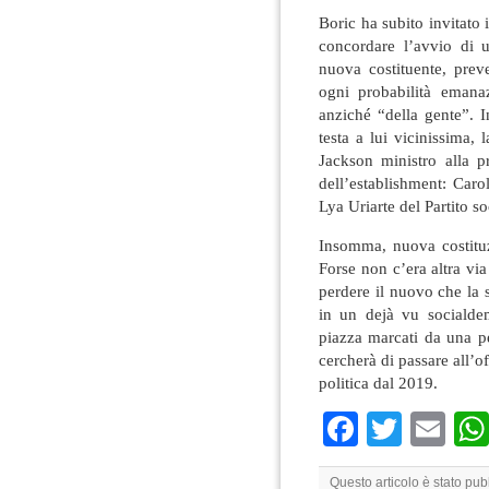
Boric ha subito invitato i
concordare l’avvio di 
nuova costituente, preve
ogni probabilità emanaz
anziché “della gente”. I
testa a lui vicinissima, 
Jackson ministro alla 
dell’establishment: Car
Lya Uriarte del Partito soc
Insomma, nuova costituz
Forse non c’era altra vi
perdere il nuovo che la s
in un dejà vu socialde
piazza marcati da una pe
cercherà di passare all’of
politica dal 2019.
Faceboo
Twitte
Em
Questo articolo è stato pu