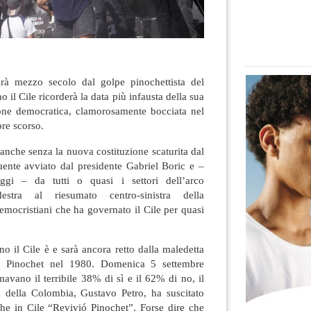
rà mezzo secolo dal golpe pinochettista del
 il Cile ricorderà la data più infausta della sua
zione democratica, clamorosamente bocciata nel
re scorso.
anche senza la nuova costituzione scaturita dal
uente avviato dal presidente Gabriel Boric e –
gi – da tutti o quasi i settori dell’arco
estra al riesumato centro-sinistra della
democristiani che ha governato il Cile per quasi
o il Cile è e sarà ancora retto dalla maledetta
da Pinochet nel 1980. Domenica 5 settembre
vano il terribile 38% di sì e il 62% di no, il
ra della Colombia, Gustavo Petro, ha suscitato
e in Cile “Revivió Pinochet”. Forse dire che