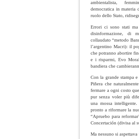
ambientalista, femmin
democratica in materia di
ruolo dello Stato, ridiseg
Errori ci sono stati m
disinformazione, di 
collaudato “metodo Banno
l’argentino Macri): il 
che potranno abortire fin
e i risparmi, Evo Moral
bandiera che cambierann
Con la grande stampa e i
Piñera che naturalment
fermare a ogni costo que
pur senza voler più dife
una mossa intelligente
pronto a riformare la nu
“Apruebo para reformar”
Concertación (divisa al 
Ma nessuno si aspettava 