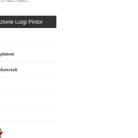
ione Luigi Pintor
pinioni
ateriali