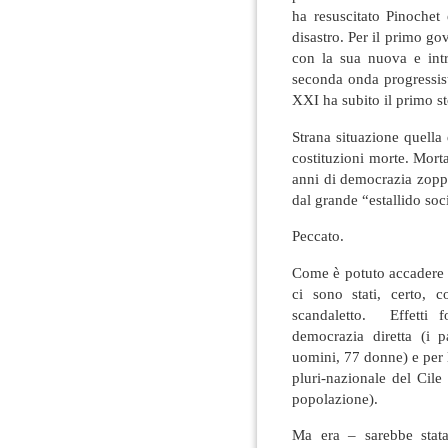
ha resuscitato Pinochet
disastro. Per il primo gov
con la sua nuova e intr
seconda onda progressis
XXI ha subito il primo s
Strana situazione quella
costituzioni morte. Morta
anni di democrazia zopp
dal grande “estallido soci
Peccato.
Come è potuto accadere 
ci sono stati, certo, c
scandaletto. Effetti 
democrazia diretta (i p
uomini, 77 donne) e per l
pluri-nazionale del Cile
popolazione).
Ma era – sarebbe stata