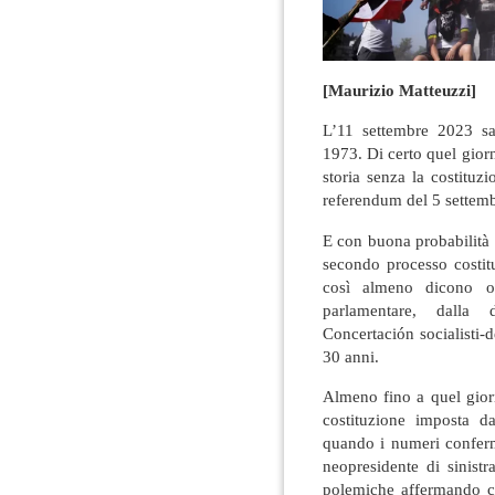
[Maurizio Matteuzzi]
L’11 settembre 2023 sa
1973. Di certo quel giorno
storia senza la costitu
referendum del 5 settemb
E con buona probabilità 
secondo processo costit
così almeno dicono og
parlamentare, dalla d
Concertación socialisti-
30 anni.
Almeno fino a quel giorn
costituzione imposta 
quando i numeri conferma
neopresidente di sinist
polemiche affermando ch