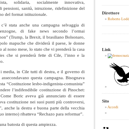
ista, solidaria, socialmente innovativa,
 pensioni, sanità, istruzione, ridefinizione del
Direttore
no del format istituzionale.
Roberto Lod
a c’è stata anche una campagna selvaggia di
menzogne, di fake news secondo l’ormai
n” (Trump, la Brexit, il brasiliano Bolsonaro,
popolo mapuche che dividerà il paese, le donne
o al nono mese, lo stato che vi prenderà la casa
Link
es che si prenderà fette di Cile, l’inno e la
o.
 media, in Cile tutti di destra, e il governo di
e assecondavano questa campagna. Bisognava
sta “Costituzione lesbo-indigenista-comunista”
ndere l’indifendibile costituzione di Pinochet:
. Come Boric aveva già annunciato di essere
Sito
ova costituzione nei suoi punti più controversi,
Accedi
, anche la destra e buona parte della vecchia
suo interno) ribatteva “Rechazo para reformar”.
una batosta di questa ampiezza.