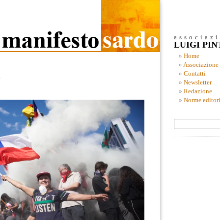
associaz
LUIGI PI
Home
Associazione
Contatti
o
Newsletter
Redazione
Norme editori