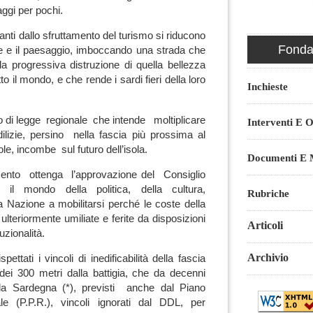
aggi per pochi.
vanti dallo sfruttamento del turismo si riducono
Fondaz
e e il paesaggio, imboccando una strada che
a progressiva distruzione di quella bellezza
tto il mondo, e che rende i sardi fieri della loro
Inchieste
 di legge regionale che intende moltiplicare
Interventi E O
lizie, persino nella fascia più prossima al
le, incombe sul futuro dell’isola.
Documenti E M
mento ottenga l’approvazione del Consiglio
 il mondo della politica, della cultura,
Rubriche
la Nazione a mobilitarsi perché le coste della
teriormente umiliate e ferite da disposizioni
Articoli
tuzionalità.
Archivio
ettati i vincoli di inedificabilità della fascia
e dei 300 metri dalla battigia, che da decenni
lla Sardegna (*), previsti anche dal Piano
le (P.P.R.), vincoli ignorati dal DDL, per