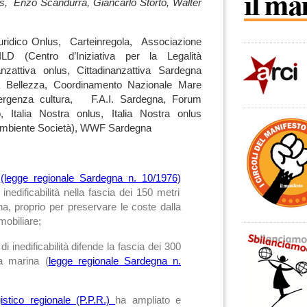
is, Enzo Scandurra, Giancarlo Storto, Walter
uridico Onlus, Carteinregola, Associazione
ILD (Centro d’Iniziativa per la Legalità
nzattiva onlus, Cittadinanzattiva Sardegna
a Bellezza, Coordinamento Nazionale Mare
ergenza cultura, F.A.I. Sardegna, Forum
, Italia Nostra onlus, Italia Nostra onlus
Ambiente Società), WWF Sardegna
6
(legge regionale Sardegna n. 10/1976)
i inedificabilità nella fascia dei 150 metri
ina, proprio per preservare le coste dalla
obiliare;
di inedificabilità difende la fascia dei 300
ia marina (
legge regionale Sardegna n.
stico regionale (P.P.R.)
ha ampliato e