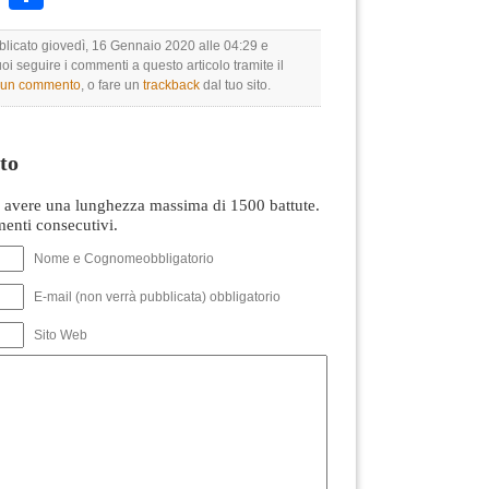
bblicato giovedì, 16 Gennaio 2020 alle 04:29 e
uoi seguire i commenti a questo articolo tramite il
e un commento
, o fare un
trackback
dal tuo sito.
to
avere una lunghezza massima di 1500 battute.
nti consecutivi.
Nome e Cognomeobbligatorio
E-mail (non verrà pubblicata) obbligatorio
Sito Web