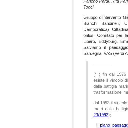
Pancho Pardi, Rita Par
Tocci
.
Gruppo d’Intervento Gi
Bianchi Bandinelli, C
Democratica) Cittadina
onlus, Comitato per l
Libero, Eddyburg, Em
Salviamo il paesaggio
Sardegna, VAS (Verdi 
________
(* ) fin dal 197
esiste il vincolo d
dalla battigia mar
trasformazione imm
dal 1993 il vincolo 
metri dalla battig
23/1993
);
il
piano paesaggi