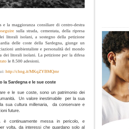
s e la maggioranza consiliare di centro-destra
oseguire
sulla strada, cementata, della ripresa
ei litorali isolani, a sostegno della petizione
uardia delle coste della Sardegna, giunge un
ciazioni ambientaliste e personalità del mondo
a dei litorali isolani. La petizione per la difesa
rato
le 8.500 adesioni
.
qui:
http://chng.it/MKqZYBMQmr
o la Sardegna e le sue coste
are e le sue coste, sono un patrimonio dei
ell’umanità. Un valore inestimabile per la sua
 la sua cultura millenaria, da conservare e
oni future.
a è continuamente messa in pericolo, e
r volta, da interessi che guardano solo al