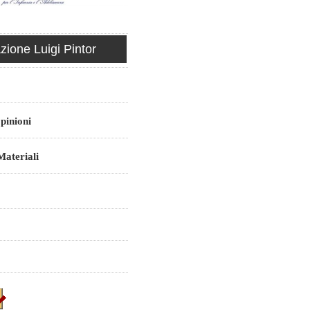
ione Luigi Pintor
pinioni
ateriali