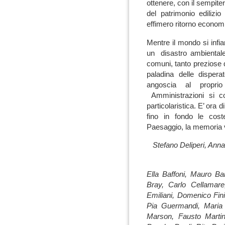
ottenere, con il sempite
del patrimonio edilizio
effimero ritorno econom
Mentre il mondo si infi
un disastro ambientale 
comuni, tanto preziose qu
paladina delle disper
angoscia al propri
Amministrazioni si c
particolaristica. E’ ora
fino in fondo le cost
Paesaggio, la memoria vu
Stefano Deliperi, Ann
Ella Baffoni, Mauro Ba
Bray, Carlo Cellamare
Emiliani, Domenico Fin
Pia Guermandi, Maria 
Marson, Fausto Marti