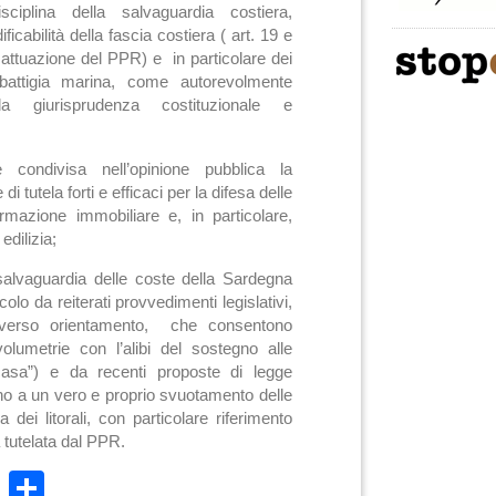
isciplina della salvaguardia costiera,
ficabilità della fascia costiera ( art. 19 e
attuazione del PPR) e in particolare dei
battigia marina, come autorevolmente
lla giurisprudenza costituzionale e
condivisa nell’opinione pubblica la
i tutela forti e efficaci per la difesa delle
ormazione immobiliare e, in particolare,
edilizia;
a salvaguardia delle coste della Sardegna
colo da reiterati provvedimenti legislativi,
iverso orientamento, che consentono
volumetrie con l’alibi del sostegno alle
 casa”) e da recenti proposte di legge
no a un vero e proprio svuotamento delle
 dei litorali, con particolare riferimento
a tutelata dal PPR.
k
r
ail
WhatsApp
Condividi