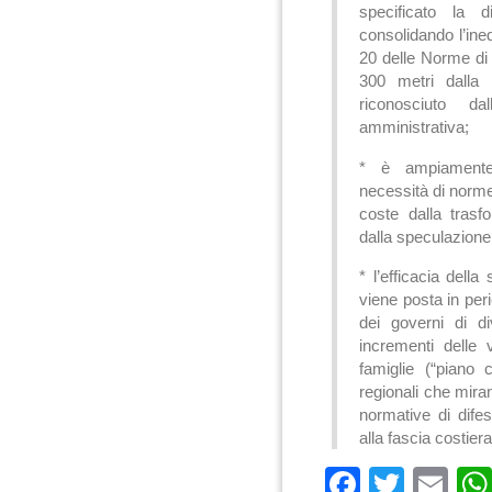
specificato la d
consolidando l’inedi
20 delle Norme di 
300 metri dalla 
riconosciuto da
amministrativa;
* è ampiamente 
necessità di norme d
coste dalla trasf
dalla speculazione 
* l’efficacia dell
viene posta in peri
dei governi di d
incrementi delle 
famiglie (“piano
regionali che mira
normative di difesa
alla fascia costier
Faceboo
Twitte
Em