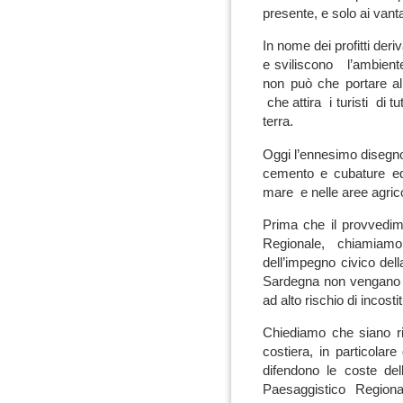
presente, e solo ai vant
In nome dei profitti deri
e sviliscono l’ambient
non può che portare all
che attira i turisti di tu
terra.
Oggi l’ennesimo disegno
cemento e cubature edi
mare e nelle aree agrico
Prima che il provvedi
Regionale, chiamiamo
dell’impegno civico del
Sardegna non vengano ul
ad alto rischio di incosti
Chiediamo che siano risp
costiera, in particolar
difendono le coste de
Paesaggistico Regiona