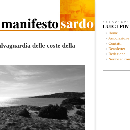
associaz
LUIGI PI
Home
Associazione
Contatti
alvaguardia delle coste della
Newsletter
Redazione
Norme editori