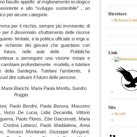
rno fasullo appello al miglioramento ecologico
 esistente e allo “sviluppo sostenibile” , un
Direttore
ico per alcune categorie.
Roberto Lod
amma per il rischio, sempre più imminente, di
per il dissennato sfruttamento delle risorse
anto limitate, e la politica ufficiale si erge a
ate richieste dei giovani che guardano con
o futuro, nelle aule delle Pubbliche
Link
ontinua a perseguire una visione miope e
 di cambiare profondamente modello, e tutelare
e della Sardegna. Tutelare l’ambiente, il
ol dire salvare il futuro delle persone.
a Maria Bianchi, Maria Paola Morittu, Sandro
Roggio
ioni, Paolo Berdini, Paola Bonora, Massimo
Sito
, Vezio De Lucia, Lidia Decandia, Vittorio
Accedi
iguerra, Paolo Flores, Ebe Giacometti, Maria
Cristina Lattanzi, Paolo Maddalena, Anna
no, Tomaso Montanari, Giuseppe Morganti,