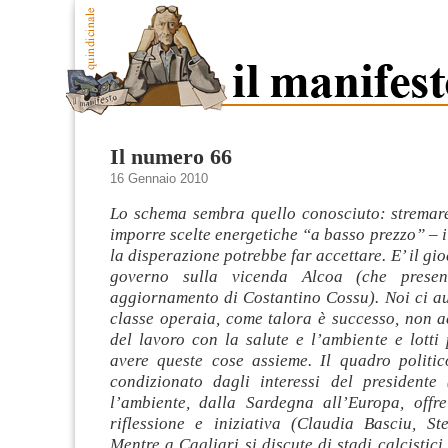
Il numero 66
16 Gennaio 2010
Lo schema sembra quello conosciuto: stremare
imporre scelte energetiche “a basso prezzo” – i
la disperazione potrebbe far accettare. E’ il gi
governo sulla vicenda Alcoa (che prese
aggiornamento
di Costantino Cossu). Noi ci 
classe operaia, come talora è successo, non ac
del lavoro con la salute e l’ambiente e lotti p
avere queste cose assieme. Il quadro politi
condizionato dagli interessi del presidente
l’ambiente, dalla Sardegna all’Europa, offre
riflessione e iniziativa (Claudia Basciu, Ste
Mentre a Cagliari si discute di stadi calcistici