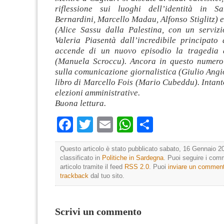
riflessione sui luoghi dell’identità in S
Bernardini, Marcello Madau, Alfonso Stiglitz) e 
(Alice Sassu dalla Palestina, con un serviz
Valeria Piasentà dall’incredibile principato 
accende di un nuovo episodio la tragedia d
(Manuela Scroccu). Ancora in questo numero
sulla comunicazione giornalistica (Giulio Angi
libro di Marcello Fois (Mario Cubeddu). Intan
elezioni amministrative.
Buona lettura.
Facebook
Twitter
Email
WhatsApp
Condividi
Questo articolo è stato pubblicato sabato, 16 Gennaio 20
classificato in
Politiche in Sardegna
. Puoi seguire i com
articolo tramite il feed
RSS 2.0
. Puoi
inviare un commen
trackback
dal tuo sito.
Scrivi un commento