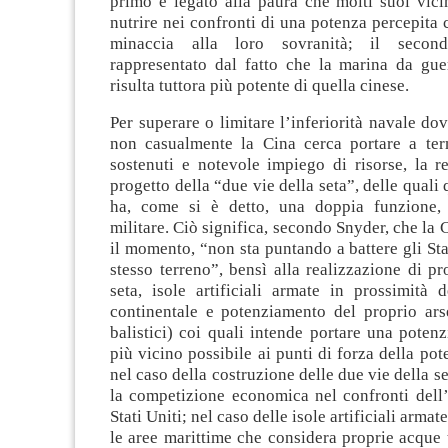
primo è legato alla paura che molti suoi vici
nutrire nei confronti di una potenza percepita
minaccia alla loro sovranità; il secon
rappresentato dal fatto che la marina da guer
risulta tuttora più potente di quella cinese.
Per superare o limitare l’inferiorità navale dovu
non casualmente la Cina cerca portare a ter
sostenuti e notevole impiego di risorse, la r
progetto della “due vie della seta”, delle quali
ha, come si è detto, una doppia funzione,
militare. Ciò significa, secondo Snyder, che la 
il momento, “non sta puntando a battere gli Stat
stesso terreno”, bensì alla realizzazione di pro
seta, isole artificiali armate in prossimità 
continentale e potenziamento del proprio arse
balistici) coi quali intende portare una potenz
più vicino possibile ai punti di forza della po
nel caso della costruzione delle due vie della se
la competizione economica nel confronti dell
Stati Uniti; nel caso delle isole artificiali armat
le aree marittime che considera proprie acque t