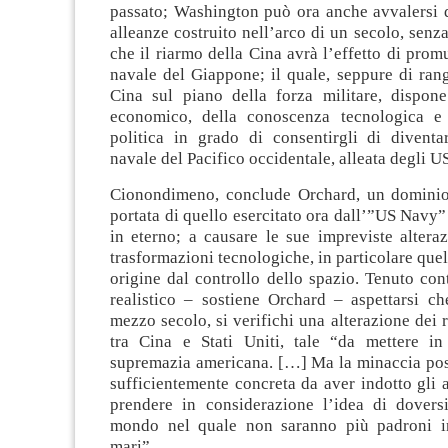
passato; Washington può ora anche avvalersi d
alleanze costruito nell’arco di un secolo, senza
che il riarmo della Cina avrà l’effetto di prom
navale del Giappone; il quale, seppure di rang
Cina sul piano della forza militare, dispon
economico, della conoscenza tecnologica e 
politica in grado di consentirgli di divent
navale del Pacifico occidentale, alleata degli U
Cionondimeno, conclude Orchard, un dominio
portata di quello esercitato ora dall’”US Navy
in eterno; a causare le sue impreviste altera
trasformazioni tecnologiche, in particolare quel
origine dal controllo dello spazio. Tenuto con
realistico – sostiene Orchard – aspettarsi ch
mezzo secolo, si verifichi una alterazione dei r
tra Cina e Stati Uniti, tale “da mettere in
supremazia americana. […] Ma la minaccia pos
sufficientemente concreta da aver indotto gli
prendere in considerazione l’idea di dovers
mondo nel quale non saranno più padroni in
mari”.