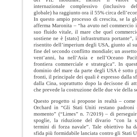
internazionale complessivo (inclusivo dell
globale) ha raggiunto ora il 55% circa dell’ec
In questo ampio processo di crescita, se la g
afferma Maronita – “ha avuto nel commercio in
suo fluido vitale, il mare che quel commerci
sostiene ne è [stato] infrastruttura portante”, 
risentito dell’imperium degli USA, giunto al s
fine del secondo conflitto mondiale; un assett
vent’anni, ha nell’Asia e nell’Oceano Paci
frontiera commerciale e strategica”. In quest’
dominio del mare da parte degli USA è sotto p
fronti, il principale dei quali è espresso dalla 
dalla Cina, soprattutto dopo la decisone di att
che prevede la costruzione delle due vie della s
Questo progetto si propone in realtà – come 
Orchard in “Gli Stati Uniti restano padroni 
momento” (“Limes” n. 7/2019) – di perseguire
spoglie, la riduzione del divario “con la 
termini di forza navale”. Tale obiettivo ha d
sfida più formidabile lanciata contro gli Stati U