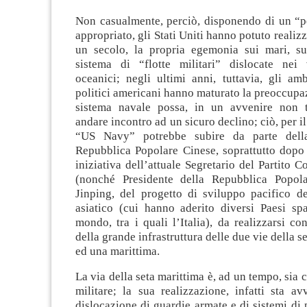
Non casualmente, perciò, disponendo di un “p
appropriato, gli Stati Uniti hanno potuto realizz
un secolo, la propria egemonia sui mari, s
sistema di “flotte militari” dislocate nei 
oceanici; negli ultimi anni, tuttavia, gli amb
politici americani hanno maturato la preoccupaz
sistema navale possa, in un avvenire non t
andare incontro ad un sicuro declino; ciò, per i
“US Navy” potrebbe subire da parte dell
Repubblica Popolare Cinese, soprattutto dopo 
iniziativa dell’attuale Segretario del Partito 
(nonché Presidente della Repubblica Popola
Jinping, del progetto di sviluppo pacifico d
asiatico (cui hanno aderito diversi Paesi spa
mondo, tra i quali l’Italia), da realizzarsi co
della grande infrastruttura delle due vie della se
ed una marittima.
La via della seta marittima è, ad un tempo, sia
militare; la sua realizzazione, infatti sta a
dislocazione di guardie armate e di sistemi di 