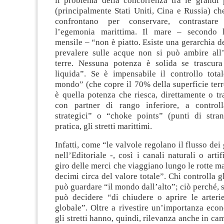
il problema della concorrenza tra le grandi 
(principalmente Stati Uniti, Cina e Russia) ch
confrontano per conservare, contrastare
l’egemonia marittima. Il mare – secondo l’
mensile – “non è piatto. Esiste una gerarchia d
prevalere sulle acque non si può ambire all
terre. Nessuna potenza è solida se trascur
liquida”. Se è impensabile il controllo tota
mondo” (che copre il 70% della superficie ter
è quella potenza che riesca, direttamente o tr
con partner di rango inferiore, a controll
strategici” o “choke points” (punti di stra
pratica, gli stretti marittimi.
Infatti, come “le valvole regolano il flusso dei
nell’Editoriale -, così i canali naturali o artif
giro delle merci che viaggiano lungo le rotte ma
decimi circa del valore totale”. Chi controlla gli
può guardare “il mondo dall’alto”; ciò perché, s
può decidere “di chiudere o aprire le arteri
globale”. Oltre a rivestire un’importanza eco
gli stretti hanno, quindi, rilevanza anche in ca