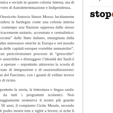
omica e sociale in quanto colonia interna, ma di
Ovvero di Autodeterminazione e Indipendenza.
Onesicrito Antonio Simon Mossa: lucidamente
nsidera la Sardegna come una colonia interna
nel contempo una Nazione oppressa dallo stesso
icacemente unitario, accentrato e centralistico:
sciuta” dallo Stato italiano, emarginata dalla
le altre minoranze etniche in Europa e nel mondo
ia delle capitali europee vorrebbe ammutolire”.
un pericolosissimo processo di “genocidio”
er annichilire e distruggere l’identità dei Sardi è
a a operare – soprattutto attraverso la scuola di
rzato di integrazione e di snazionalizzazione:
bui del Fascismo, con i guanti di velluto invece
o di ricino.
ttutto la storia, la letteratura e lingua sarda:
e da tutti i programmi scolastici. Non
aggiamente sosteneva il nostro più grande
i 50 anni, il compianto Cicitu Masala, secondo
i podes moere totu e sighit a bivere, si nche li