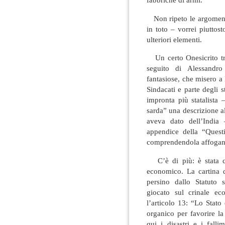
Non ripeto le argoment
in toto – vorrei piuttos
ulteriori elementi.
Un certo Onesicrito tra 
seguito di Alessandro
fantasiose, che misero a l
Sindacati e parte degli s
impronta più statalista
sarda” una descrizione a
aveva dato dell’India
appendice della “Quest
comprendendola affogand
C’è di più: è stata co
economico. La cartina d
persino dallo Statuto 
giocato sul crinale ec
l’articolo 13: “Lo Stat
organico per favorire la
qui i disastri e i falli