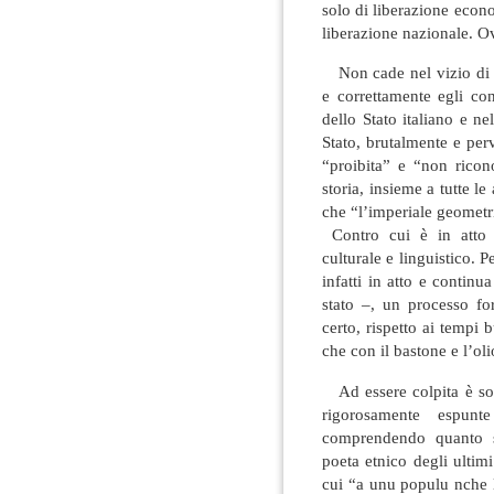
solo di liberazione econ
liberazione nazionale. 
Non cade nel vizio di 
e correttamente egli co
dello Stato italiano e 
Stato, brutalmente e perv
“proibita” e “non ricono
storia, insieme a tutte 
che “l’imperiale geometr
Contro cui è in atto 
culturale e linguistico. P
infatti in atto e continu
stato –, un processo fo
certo, rispetto ai tempi 
che con il bastone e l’oli
Ad essere colpita è sopra
rigorosamente espunt
comprendendo quanto s
poeta etnico degli ultim
cui “a unu populu nche l