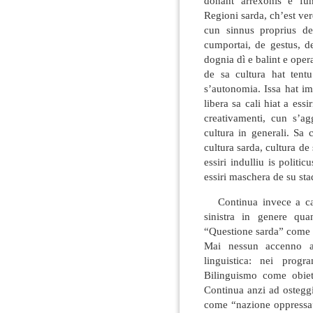
donant arrexonis e fu
Regioni sarda, ch’est v
cun sinnus proprius de 
cumportai, de gestus, d
dognia dì e balint e opera
de sa cultura hat tentu
s’autonomia. Issa hat imp
libera sa cali hiat a essi
creativamenti, cun s’a
cultura in generali. Sa
cultura sarda, cultura de 
essiri indulliu is politi
essiri maschera de su sta
Continua invece a cade
sinistra in genere quan
“Questione sarda” come 
Mai nessun accenno a
linguistica: nei prog
Bilinguismo come obiet
Continua anzi ad osteggi
come “nazione oppressa”