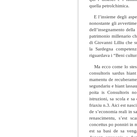
quella petrolchimica.
E l’insieme degli aspetti
nonostante gli avvertimen
dell’insegnamento della 
patrimonio millenario ch
di Giovanni Lilliu che s
la Sardegna competenz
riguardava i “Beni cultur
Ma ecco come lo stesso 
consultoris sardus hiant
mamentu de recuberament
segundariu e hiant lassau
poita is Consultoris n
istruzioni, sa scola e sa
friaxiu n.3. Aici est nas
de s’economia reali in sa 
renascimentu, s’est sca
concettus po ponniri in 
est sa basi de sa venga