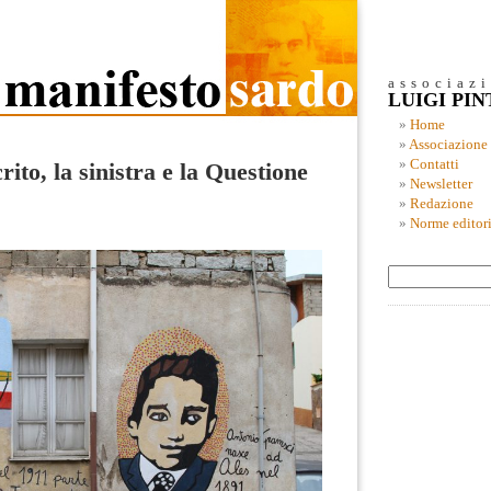
associaz
LUIGI PI
Home
Associazione
Contatti
crito, la sinistra e la Questione
Newsletter
Redazione
Norme editori