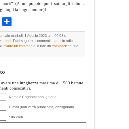
morit” (A un popolo puoi sottrargli tutto e
gli togli la lingua muore)!
k
r
ail
WhatsApp
Condividi
blicato martedì, 1 Agosto 2023 alle 00:03 e
Opinioni
. Puoi seguire i commenti a questo articolo
oi
inviare un commento
, o fare un
trackback
dal tuo
to
avere una lunghezza massima di 1500 battute.
nti consecutivi.
Nome e Cognomeobbligatorio
E-mail (non verrà pubblicata) obbligatorio
Sito Web