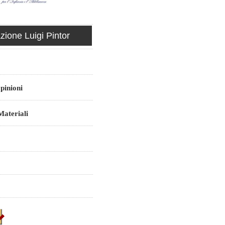
ione Luigi Pintor
pinioni
ateriali