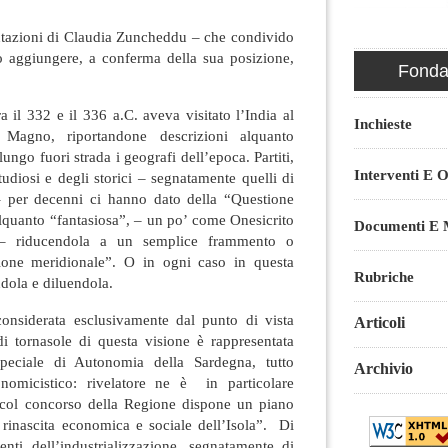
azioni di Claudia Zuncheddu – che condivido
to aggiungere, a conferma della sua posizione,
Fondaz
il 332 e il 336 a.C. aveva visitato l’India al
Inchieste
 Magno, riportandone descrizioni alquanto
ungo fuori strada i geografi dell’epoca. Partiti,
Interventi E O
tudiosi e degli storici – segnatamente quelli di
 – per decenni ci hanno dato della “Questione
lquanto “fantasiosa”, – un po’ come Onesicrito
Documenti E M
 – riducendola a un semplice frammento o
ione meridionale”. O in ogni caso in questa
Rubriche
ola e diluendola.
nsiderata esclusivamente dal punto di vista
Articoli
i tornasole di questa visione è rappresentata
speciale di Autonomia della Sardegna, tutto
Archivio
onomicistico: rivelatore ne è in particolare
o col concorso della Regione dispone un piano
 rinascita economica e sociale dell’Isola”. Di
menti dell’industrializzazione, segnatamente di