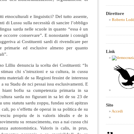
Direttore
 etnoculturali e linguistici? Del tutto assente,
Roberto Lod
ti di Lussu sulla necessità di sancire l’obbligo
lingua sarda nelle scuole in quanto “essa è un
e occorre conservare”. E nonostante i consigli
uggeriva ai Costituenti sardi di rivendicare per
e primarie ed esclusive almeno per quanto
Link
ali”.
Lilliu denuncia la scelta dei Costituenti: “Is
 stimau chi s’istruzioni e sa cultura, in cussu
u materiali de sa Regioni fessint de interessu
 a su Stadu de nci pessai issu esclusivamenti. E
o hiant bofiu sa cumpetenzia primaria in sa
 cultura sarda no figurant in sa lei de su 23 de
ciu unu statutu sardu zoppu, fundau sceti apitzus
Sito
cali, po s’effettu de operai in sa politica de su
Accedi
resciu propriu de is valoris idealis e de is
movimentu su renascimentu, eus a nai cussu chi
nza autonomistica. Valoris is calis, in prus,