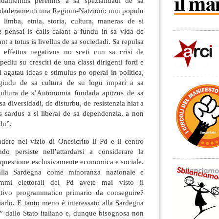
ndamentus perennis a sa spezialidadi de sa
erdaderamenti una Regioni-Natzioni: unu populu
limba, etnia, storia, cultura, maneras de si
e pensai is calis calant a fundu in sa vida de
nt a totus is livellus de sa sociedadi. Sa repulsa
 effettus negativus no sceti cun sa crisi de
ediu su cresciri de una classi dirigenti forti e
ri agatau ideas e stimulus po operai in politica,
ggiudu de sa cultura de su logu impari a sa
 cultura de s’Autonomia fundada apitzus de sa
sa diversidadi, de disturbu, de resistenzia hiat a
cus sardus a si liberai de sa dependenzia, a non
du”.
re nel vizio di Onesicrito il Pd e il centro
do persiste nell’attardarsi a considerare la
questione esclusivamente economica e sociale.
lla Sardegna come minoranza nazionale e
rammi elettorali del Pd avete mai visto il
tivo programmatico primario da conseguire?
arlo. E tanto meno è interessato alla Sardegna
 dallo Stato italiano e, dunque bisognosa non