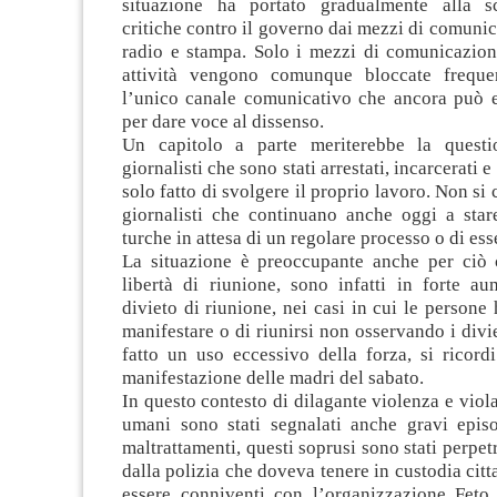
situazione ha portato gradualmente alla s
critiche contro il governo dai mezzi di comunica
radio e stampa. Solo i mezzi di comunicazione
attività vengono comunque bloccate freque
l’unico canale comunicativo che ancora può es
per dare voce al dissenso.
Un capitolo a parte meriterebbe la questio
giornalisti che sono stati arrestati, incarcerati e
solo fatto di svolgere il proprio lavoro. Non si 
giornalisti che continuano anche oggi a stare
turche in attesa di un regolare processo o di esse
La situazione è preoccupante anche per ciò 
libertà di riunione, sono infatti in forte au
divieto di riunione, nei casi in cui le persone
manifestare o di riunirsi non osservando i divie
fatto un uso eccessivo della forza, si ricord
manifestazione delle madri del sabato.
In questo contesto di dilagante violenza e viola
umani sono stati segnalati anche gravi episo
maltrattamenti, questi soprusi sono stati perpetr
dalla polizia che doveva tenere in custodia citt
essere conniventi con l’organizzazione Feto