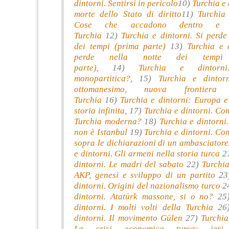
dintorni. Sentirsi in pericolo
10)
Turchia e 
morte dello Stato di diritto
11)
Turchia 
Cose che accadono dentro e 
Turchia
12)
Turchia e dintorni. Si perde
dei tempi (prima parte)
13)
Turchia e d
perde nella notte dei tempi 
parte),
14)
Turchia e dintorni
monopartitica?
, 15)
Turchia e dintor
ottomanesimo, nuova frontier
Turchia
16)
Turchia e dintorni: Europa e
storia infinita,
17)
Turchia e dintorni. Co
Turchia moderna?
18)
Turchia e dintorni
non è Istanbul
19)
Turchia e dintorni. Co
sopra le dichiarazioni di un ambasciatore
e dintorni. Gli armeni nella storia turca
2
dintorni. Le madri del sabato
22)
Turchia
AKP, genesi e sviluppo di un partito
23
dintorni. Origini del nazionalismo turco
2
dintorni. Atatürk massone, si o no?
25
dintorni. I molti volti della Turchia
26
dintorni. Il movimento Gülen
27)
Turchia
La crisi economica turca: ier