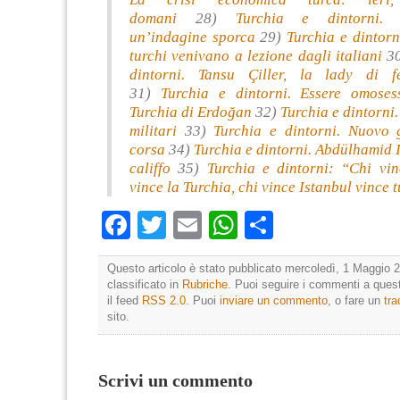
domani
28)
Tur
chia e dintorni. 
un’indagine sporca
29)
Turchia e dintorn
turchi venivano a lezione dagli italiani
3
dintorni. Tansu Çiller, la lady di f
31)
Turchia e dintorni. Essere omoses
Turchia di Erdoğa
n
32)
Turchia e dintorni.
militari
33)
Turchia e dintorni. Nuovo 
corsa
34)
Turchia e dintorni. Abdülhamid II
califfo
35)
Turchia e dintorni: “Chi vin
vince la Turchia, chi vince Istanbul vince t
Facebook
Twitter
Email
WhatsApp
Condividi
Questo articolo è stato pubblicato mercoledì, 1 Maggio 2
classificato in
Rubriche
. Puoi seguire i commenti a quest
il feed
RSS 2.0
. Puoi
inviare un commento
, o fare un
tr
sito.
Scrivi un commento