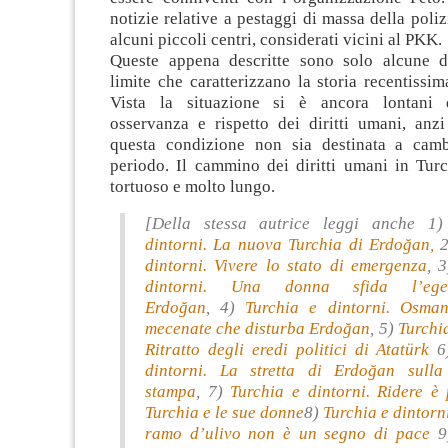
notizie relative a pestaggi di massa della poliz
alcuni piccoli centri, considerati vicini al PKK.
Queste appena descritte sono solo alcune de
limite che caratterizzano la storia recentissim
Vista la situazione si è ancora lontani 
osservanza e rispetto dei diritti umani, anz
questa condizione non sia destinata a camb
periodo. Il cammino dei diritti umani in Turc
tortuoso e molto lungo.
[Della stessa autrice leggi anche 1
dintorni. La nuova Turchia di Erdoğan,
2
dintorni. Vivere lo stato di emergenza
, 
dintorni. Una donna sfida l’eg
Erdoğan
, 4)
Turchia e dintorni. Osma
mecenate che disturba Erdoğan
, 5)
Turchia
Ritratto degli eredi politici di Atatürk
dintorni. La stretta di Erdoğan sulla
stampa
, 7)
Turchia e dintorni. Ridere è 
Turchia e le sue donne
8)
Turchia e dintorn
ramo d’ulivo non è un segno di pace
9