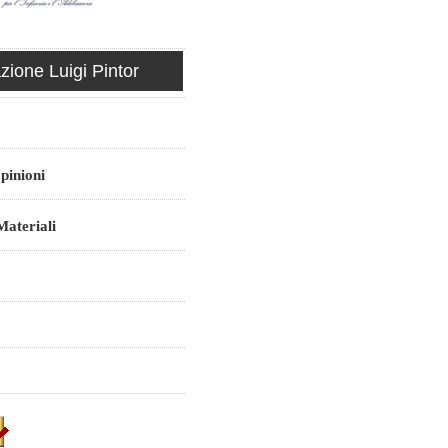
ione Luigi Pintor
pinioni
ateriali