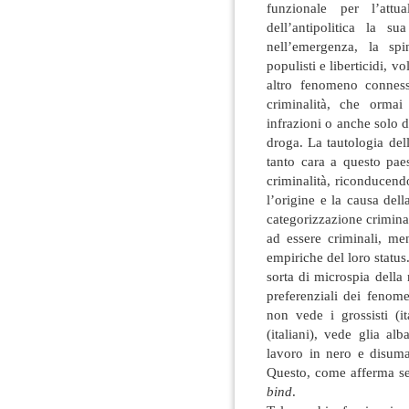
funzionale per l’attu
dell’antipolitica la s
nell’emergenza, la spi
populisti e liberticidi, v
altro fenomeno conne
criminalità, che orma
infrazioni o anche solo 
droga. La tautologia del
tanto cara a questo pae
criminalità, riconducend
l’origine e la causa del
categorizzazione crimina
ad essere criminali, me
empiriche del loro statu
sorta di microspia della
preferenziali dei feno
non vede i grossisti (i
(italiani), vede glia a
lavoro in nero e disuma
Questo, come afferma se
bind
.