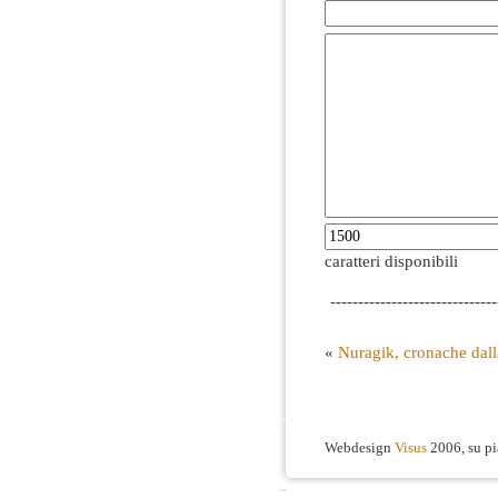
caratteri disponibili
------------------------------
«
Nuragik, cronache dal
Webdesign
Visus
2006, su p