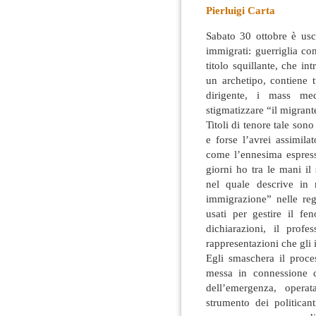
Pierluigi Carta
Sabato 30 ottobre è usci
immigrati: guerriglia con
titolo squillante, che int
un archetipo, contiene tu
dirigente, i mass me
stigmatizzare “il migrant
Titoli di tenore tale sono
e forse l’avrei assimila
come l’ennesima espress
giorni ho tra le mani i
nel quale descrive in 
immigrazione” nelle regi
usati per gestire il fe
dichiarazioni, il prof
rappresentazioni che gli 
Egli smaschera il proce
messa in connessione c
dell’emergenza, opera
strumento dei politicant