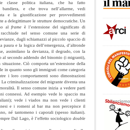
ale classe politica italiana, che ha fatto
ua bandiera, e che trova nell’allarme, vedi
nta e la giustificazione per provvedimenti
olte a delegittimare le strutture democratiche. Un
sso al
frame
è l’estensione del significato di
i racchiude nel senso comune una serie di
devianze, dagli schiamazzi al piccolo spaccio di
la paura e la logica dell’emergenza, d’altronde
se, assimilano la devianza, il degrado, con la
o al secondo addendo del binomio (i migranti),
la situazione. Ciò comporta un’estensione della
le in quanto sono gli immigrati come categoria
ntre i loro comportamenti sono dimostrazioni
s. La criminalizzazione del migrante diventa una
 moralità. Il senso comune inizia a vedere parti
meni connessi. Ad esempio vede lo spaccio ma
taliani); vede i viados ma non vede i clienti
lbanesi e i romeni al bar ma non percepisce il
no, né tantomeno i caporali (spesso italiani).
mpre Dal Lago, è l’effetto sociologico
double