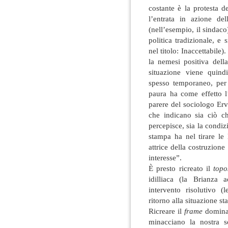
costante è la protesta d
l’entrata in azione del
(nell’esempio, il sindaco
politica tradizionale, e
nel titolo: Inaccettabile).
la nemesi positiva dell
situazione viene quindi
spesso temporaneo, per 
paura ha come effetto l
parere del sociologo Er
che indicano sia ciò c
percepisce, sia la condiz
stampa ha nel tirare le
attrice della costruzion
interesse”.
È presto ricreato il
topo
idilliaca (la Brianza 
intervento risolutivo (
ritorno alla situazione st
Ricreare il
frame
dominan
minacciano la nostra s