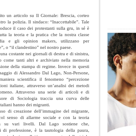
to un articolo su Il Giornale: Brescia, corteo
tro la polizia. Il sindaco: “Inaccettabile”. Tale
roduce il caso dei protestanti sulla gru, in sé è
tta la teoria e la pratica
che la nostra classe
dia e gli opinion makers, utilizzano per
e”, o “il clandestino” nel nostro paese.
 una costante nei giornali di destra e di sinistra,
to come tanti altri e archiviato nella memoria
ione della stampa di regime. Invece in questi
l saggio di Alessandro Dal Lago, Non-Persone,
maniera scientifica il fenomeno “percezione
oni italiane, attraverso un’analisi dei metodi
nomeno. Attraverso una serie di articoli e di
essore di Sociologia traccia una curva delle
italiani hanno dei migranti.
sso di creazione dell’immagine del migrante,
ol senso di allarme sociale e con la teoria
ta su vari livelli. Dal Lago sostiene che,
i di professione, è la tautologia della paura,