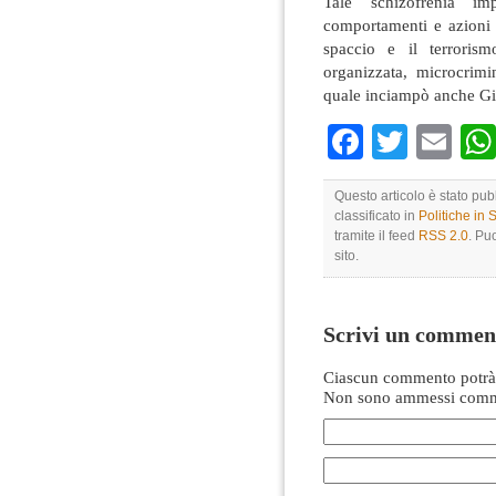
Tale schizofrenia imp
comportamenti e azioni d
spaccio e il terrorism
organizzata, microcrimi
quale inciampò anche Gi
Faceboo
Twitte
Em
Questo articolo è stato pu
classificato in
Politiche in
tramite il feed
RSS 2.0
. Pu
sito.
Scrivi un commen
Ciascun commento potrà 
Non sono ammessi comme