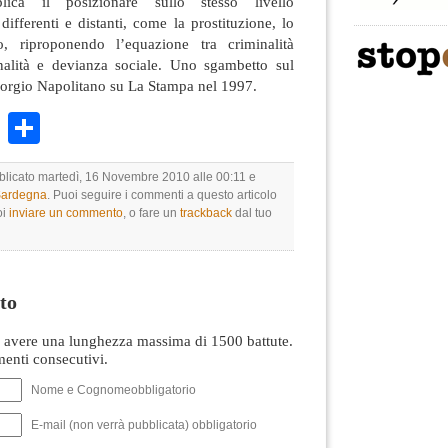
lica il posizionare sullo stesso livello
ifferenti e distanti, come la prostituzione, lo
o, riproponendo l’equazione tra criminalità
nalità e devianza sociale. Uno sgambetto sul
orgio Napolitano su La Stampa nel 1997.
k
r
ail
WhatsApp
Condividi
bblicato martedì, 16 Novembre 2010 alle 00:11 e
 Sardegna
. Puoi seguire i commenti a questo articolo
oi
inviare un commento
, o fare un
trackback
dal tuo
to
avere una lunghezza massima di 1500 battute.
nti consecutivi.
Nome e Cognomeobbligatorio
E-mail (non verrà pubblicata) obbligatorio