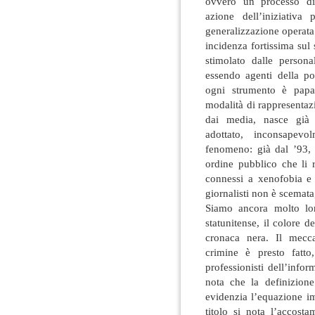
ovvero un processo di 
azione dell’iniziativa
generalizzazione operat
incidenza fortissima sul
stimolato dalle personal
essendo agenti della pol
ogni strumento è papa
modalità di rappresenta
dai media, nasce già 
adottato, inconsapevol
fenomeno: già dal ’93, s
ordine pubblico che li r
connessi a xenofobia e 
giornalisti non è scemat
Siamo ancora molto lon
statunitense, il colore de
cronaca nera. Il mecca
crimine è presto fatt
professionisti dell’info
nota che la definizione
evidenzia l’equazione i
titolo si nota l’accost