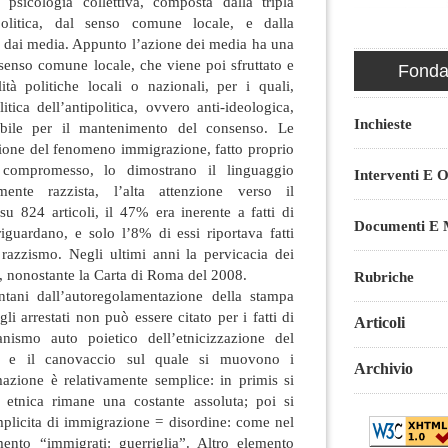
psicologia collettiva, composta dalla tripla
 politica, dal senso comune locale, e dalla
a dai media. Appunto l’azione dei media ha una
 senso comune locale, che viene poi sfruttato e
Fondaz
ità politiche locali o nazionali, per i quali,
itica dell’antipolitica, ovvero anti-ideologica,
Inchieste
bile per il mantenimento del consenso. Le
zione del fenomeno immigrazione, fatto proprio
compromesso, lo dimostrano il linguaggio
Interventi E O
mente razzista, l’alta attenzione verso il
u 824 articoli, il 47% era inerente a fatti di
Documenti E M
iguardano, e solo l’8% di essi riportava fatti
razzismo. Negli ultimi anni la pervicacia dei
a, nonostante la Carta di Roma del 2008.
Rubriche
tani dall’autoregolamentazione della stampa
gli arrestati non può essere citato per i fatti di
Articoli
nismo auto poietico dell’etnicizzazione del
o, e il canovaccio sul quale si muovono i
Archivio
rmazione è relativamente semplice: in primis si
 etnica rimane una costante assoluta; poi si
mplicita di immigrazione = disordine: come nel
amento “immigrati: guerriglia”. Altro elemento