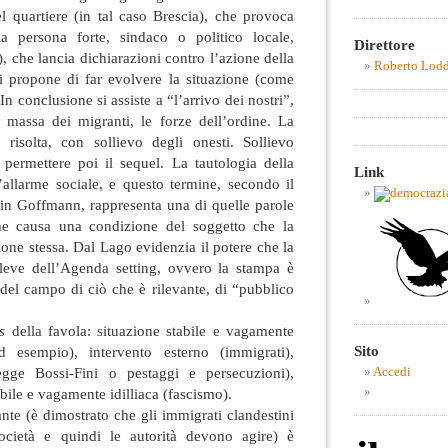
el quartiere (in tal caso Brescia), che provoca
la persona forte, sindaco o politico locale,
Direttore
), che lancia dichiarazioni contro l’azione della
Roberto Lod
 si propone di far evolvere la situazione (come
 In conclusione si assiste a “l’arrivo dei nostri”,
a massa dei migranti, le forze dell’ordine. La
 risolta, con sollievo degli onesti. Sollievo
permettere poi il sequel. La tautologia della
Link
’allarme sociale, e questo termine, secondo il
vin Goffmann, rappresenta una di quelle parole
he causa una condizione del soggetto che la
ione stessa. Dal Lago evidenzia il potere che la
 leve dell’Agenda setting, ovvero la stampa è
e del campo di ciò che è rilevante, di “pubblico
s
della favola: situazione stabile e vagamente
Sito
ad esempio), intervento esterno (immigrati),
legge Bossi-Fini o pestaggi e persecuzioni),
Accedi
abile e vagamente idilliaca (fascismo).
te (è dimostrato che gli immigrati clandestini
ocietà e quindi le autorità devono agire) è