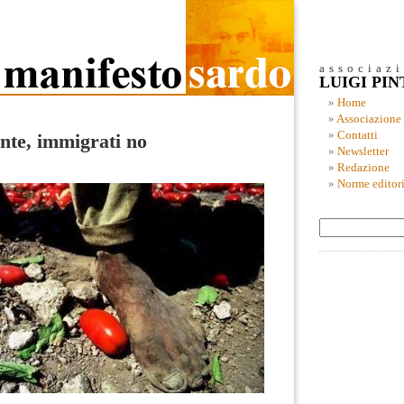
associaz
LUIGI PI
Home
Associazione
Contatti
ente, immigrati no
Newsletter
Redazione
Norme editori