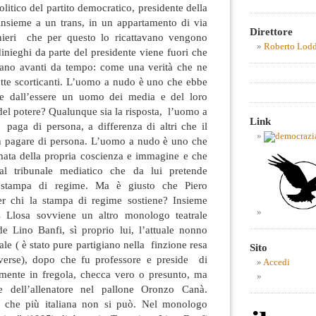
litico del partito democratico, presidente della
insieme a un trans, in un appartamento di via
Direttore
inieri che per questo lo ricattavano vengono
Roberto Lod
 dinieghi da parte del presidente viene fuori che
avano avanti da tempo: come una verità che ne
utte scorticanti. L’uomo a nudo è uno che ebbe
che dall’essere un uomo dei media e del loro
del potere? Qualunque sia la risposta, l’uomo a
Link
aga di persona, a differenza di altri che il
on pagare di persona. L’uomo a nudo è uno che
smata della propria coscienza e immagine e che
al tribunale mediatico che da lui pretende
a stampa di regime. Ma è giusto che Piero
r chi la stampa di regime sostiene? Insieme
as Llosa sovviene un altro monologo teatrale
de Lino Banfi, sì proprio lui, l’attuale nonno
ale ( è stato pure partigiano nella finzione resa
Sito
iverse), dopo che fu professore e preside di
Accedi
mente in fregola, checca vero o presunto, ma
e dell’allenatore nel pallone Oronzo Canà.
che più italiana non si può. Nel monologo