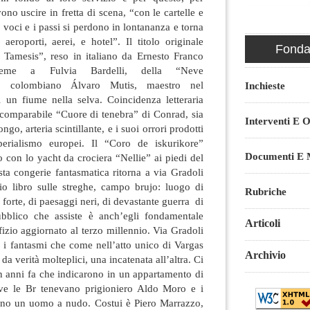
no uscire in fretta di scena, “con le cartelle e
o voci e i passi si perdono in lontananza e torna
 aeroporti, aerei, e hotel”. Il titolo originale
Fondaz
l Tamesis”, reso in italiano da Ernesto Franco
sieme a Fulvia Bardelli, della “Neve
l colombiano Álvaro Mutis, maestro nel
Inchieste
i un fiume nella selva. Coincidenza letteraria
ncomparabile “Cuore di tenebra” di Conrad, sia
Interventi E O
o, arteria scintillante, e i suoi orrori prodotti
erialismo europei. Il “Coro de iskurikore”
Documenti E M
o con lo yacht da crociera “Nellie” ai piedi del
ta congerie fantasmatica ritorna a via Gradoli
o libro sulle streghe, campo brujo: luogo di
Rubriche
 forte, di paesaggi neri, di devastante guerra di
pubblico che assiste è anch’egli fondamentale
Articoli
zio aggiornato al terzo millennio. Via Gradoli
 i fantasmi che come nell’atto unico di Vargas
Archivio
da verità molteplici, una incatenata all’altra. Ci
n anni fa che indicarono in un appartamento di
ove le Br tenevano prigioniero Aldo Moro e i
ono un uomo a nudo. Costui è Piero Marrazzo,