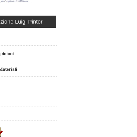
ione Luigi Pintor
pinioni
ateriali