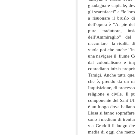
guadagnare capitale, devo
gli scartafacci” e “le lor
a risuonare il brusìo di
dell’opera è “Al pie de
pure traduttore, in
dell’Ammiraglio” de
raccontare la risalita d
vuole poi che anche l’i
una navigare il fiume Cong
dal colonialismo e imp
conradiano inizia propri
Tamigi. Anche tutta ques
che è, prendo da un mi
Inquisizione, di processo
religione e civile. Il 
componente del Sant’Uffi
è un luogo dove ballano
Llosa si fanno sopraffare 
sono i medium di trentu
via Gradoli il luogo d
media di oggi che mett