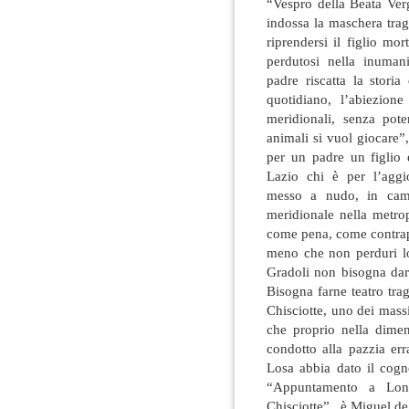
“Vespro della Beata Ver
indossa la maschera tra
riprendersi il figlio m
perdutosi nella inumani
padre riscatta la storia
quotidiano, l’abiezio
meridionali, senza pot
animali si vuol giocare”
per un padre un figlio 
Lazio chi è per l’aggi
messo a nudo, in camp
meridionale nella metrop
come pena, come contrap
meno che non perduri lo
Gradoli non bisogna darl
Bisogna farne teatro tr
Chisciotte, uno dei mass
che proprio nella dimen
condotto alla pazzia e
Losa abbia dato il cog
“Appuntamento a Lond
Chisciotte”, è Miguel de