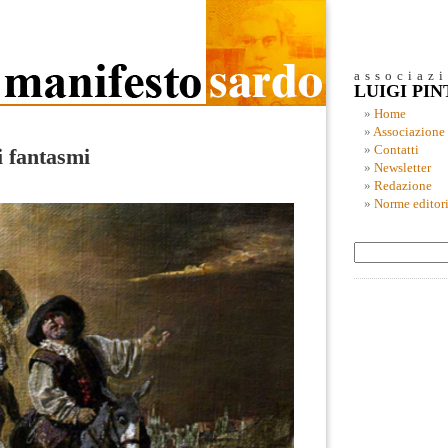
associaz
LUIGI PI
Home
Associazione
Contatti
i fantasmi
Newsletter
Redazione
Norme editori