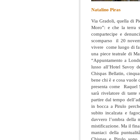
Natalino Piras
Via Gradoli, quella di P
Moro”: e che la terra s
compartecipe e denuncia
scomparso il 20 novemb
vivere come luogo di fa
una piece teatrale di Ma
“Appuntamento a Londra
lusso all’Hotel Savoy de
Chispas Bellatin, cinqua
bene chi è e cosa vuole d
presenta come Raquel Saa
sarà rivelatore di tante
partire dal tempo dell’
in bocca a Pirulo perché
subito incalzata e fagoc
davvero l’ombra della m
mistificazione. Ma il fina
maniaci della puntualit
Chispas e Pirulo sono 