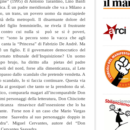
gine” (1995) di Antonio Tarantino, Lino Banfi
gica. È un padre meridionale che va a Milano a
orto, un trans, un povero uomo da marciapiede
tà della metropoli. Il disarmante dolore del
 del figlio femminiello, ne rivela il frustrante
ne contro cui nulla si può se si è poveri,
ere: “sono la pecora sono la vacca che agli
, canta la “Princesa” di Fabrizio De Andrè. Ma
è un figlio. E il governatore democratico del
ornato tribunale dell’Inquisizione? Un uomo
o brujo, ha diritto alla pietas del padre
oli del nord, forse alla dimenticanza, al Lete
passo dallo scandalo che pretende vendetta. A
 scandalo, lo si faccia continuare. Questa via
a ai gossipari che tanto se la prendono da sé.
agico, compararla magari all’incomparabile Don
imi personaggi della letteratura, Don Chisciotte
ticanza rinsavisce dall’ossessione che lo ha
rrante. Forse non è un caso che Mario Vargas
nome Saavedra al suo personaggio doppio in
ra”. Miguel Cervantes, autore del “Don
 Cervantes Saavedra.