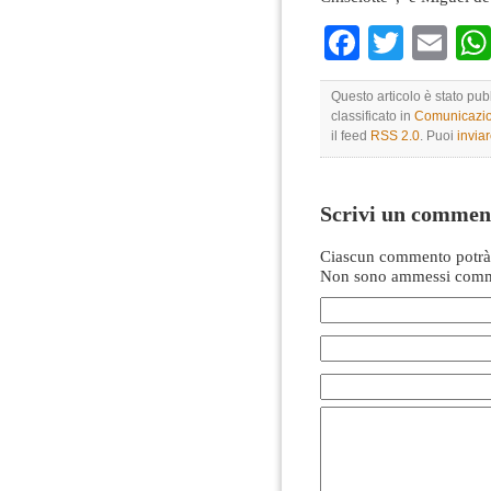
Faceboo
Twitte
Em
Questo articolo è stato pu
classificato in
Comunicazio
il feed
RSS 2.0
. Puoi
invia
Scrivi un commen
Ciascun commento potrà 
Non sono ammessi comme