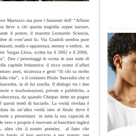
iero Marrazzo ma pure i fantasmi dell’ “Affaire
ia lieve a chi questa tragedia seppe narrare,
nte il potere, il maestro Leonardo Sciascia,
re di vent’anni fa. Via Gradoli sembra pure
ntasmi, realtà e apparenza, money e ombre, in
rio Vargas Llosa, scritta tra il 2002 e il 2008,
”. Due i personaggi in scena in una suite di
lla capitale britannica: il ricco uomo d’affari
ntuno anni, sicurezza e gesti “di chi sa molto
alla vita”, e il coetaneo Pirulo Saavedra che si
vedra, la di lui sorella. Il dialogo tra i due
 storie e trasformazioni, private e pubbliche, a
adolescenza, da quando Chispas dette un pugno
 questi tentò di baciarlo. La verità rivelata è
itata da un’altra verità sino al finale dove è
orte a presentarsi in tutta la sua capacità di
le vero e proprio è riservato ai banchieri inglesi
à, altro che il nostro premier, al fatto che
in fondo al loro servizio e per questo, per