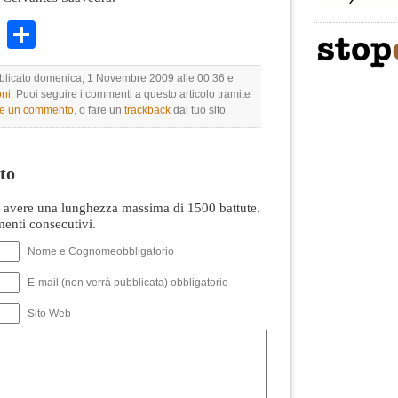
k
r
ail
WhatsApp
Condividi
bblicato domenica, 1 Novembre 2009 alle 00:36 e
ni
. Puoi seguire i commenti a questo articolo tramite
re un commento
, o fare un
trackback
dal tuo sito.
to
avere una lunghezza massima di 1500 battute.
nti consecutivi.
Nome e Cognomeobbligatorio
E-mail (non verrà pubblicata) obbligatorio
Sito Web