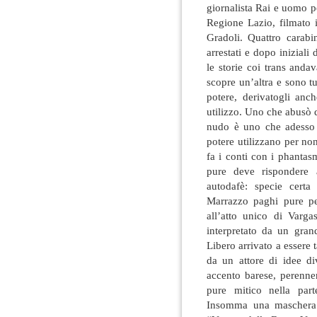
giornalista Rai e uomo po
Regione Lazio, filmato 
Gradoli. Quattro carab
arrestati e dopo iniziali
le storie coi trans and
scopre un’altra e sono t
potere, derivatogli an
utilizzo. Uno che abusò 
nudo è uno che adesso p
potere utilizzano per n
fa i conti con i phanta
pure deve rispondere 
autodafè: specie cert
Marrazzo paghi pure pe
all’atto unico di Varg
interpretato da un gran
Libero arrivato a essere t
da un attore di idee d
accento barese, perenne
pure mitico nella part
Insomma una maschera 