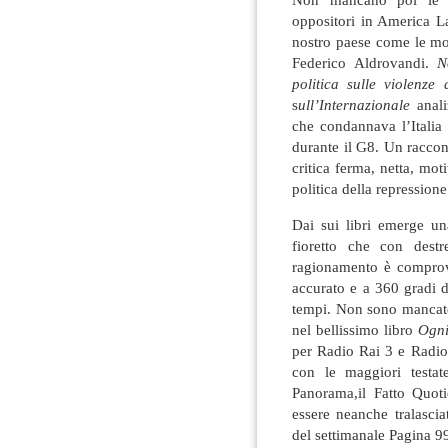
oppositori in America La
nostro paese come le mo
Federico Aldrovandi.
N
politica sulle violenze
s
ull’Internazionale
anal
che condannava l’Italia 
durante il G8. Un raccon
critica ferma, netta, mo
politica della repressione
Dai sui libri emerge una
fioretto che con dest
ragionamento è comprov
accurato e a 360 gradi de
tempi. Non sono mancate 
nel bellissimo libro
Ogni
per Radio Rai 3 e Radio 
con le maggiori testat
Panorama,il Fatto Quot
essere neanche tralascia
del settimanale Pagina 9