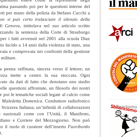
tina passando poi per le questioni interne del
rti per mano della polizia da Stefano Cucchi a
on si può certo tralasciare il silenzio della
 di Genova
, intitolava nel suo articolo scritto
izzando la sentenza della Corte di Strasburgo
per i fatti avvenuti nel 2001 alla scuola Diaz
to lucido a 14 anni dalla violenza di stato, una
tivata e comprovata nei confronti della gestione
 militare.
 penna raffinata, sincera verso il lettore; un
rezza mette a centro la sua stoccata. Ogni
ato da dati di fatto che denotano uno studio
lle questioni affrontate, un filosofo dei nostri
poi le tematiche sociali legate al calcio come
 Maledetta Domenica
. Conduttore radiofonico
Svizzera Italiana; un’infinità di collaborazioni
e nazionali come con l’Unità, il Manifesto,
idiano e Corriere del Mezzogiorno. Non può
to il ruolo di curatore dell’inserto
Fuoribordo
9.