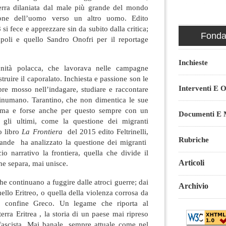
erra dilaniata dal male più grande del mondo
zione dell’uomo verso un altro uomo. Edito
i fece e apprezzare sin da subito dalla critica;
Fondaz
poli e quello Sandro Onofri per il reportage
Inchieste
ità polacca, che lavorava nelle campagne
ostruire il caporalato. Inchiesta e passione son le
Interventi E O
re mosso nell’indagare, studiare e raccontare
numano. Tarantino, che non dimentica le sue
oma e forse anche per questo sempre con un
Documenti E M
 gli ultimi, come la questione dei migranti
o libro
La Frontiera
del 2015 edito Feltrinelli,
Rubriche
ande ha analizzato la questione dei migranti
io narrativo la frontiera, quella che divide il
Articoli
e separa, mai unisce.
he continuano a fuggire dalle atroci guerre; dai
Archivio
ello Eritreo, o quella della violenza corrosa da
l confine Greco. Un legame che riporta al
terra Eritrea , la storia di un paese mai ripreso
 fascista. Mai banale, sempre attuale come nel