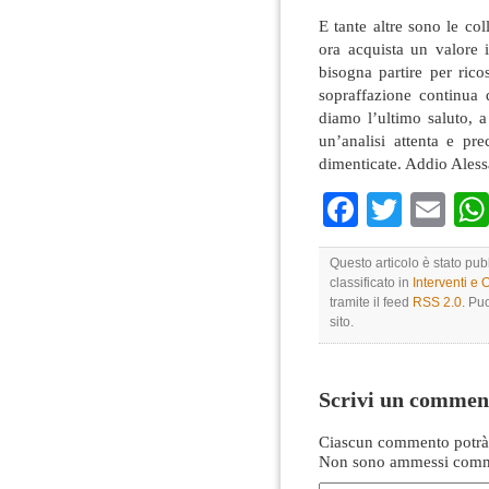
E tante altre sono le col
ora acquista un valore 
bisogna partire per rico
sopraffazione continua 
diamo l’ultimo saluto, a
un’analisi attenta e pr
dimenticate. Addio Alessan
Faceboo
Twitte
Em
Questo articolo è stato pu
classificato in
Interventi e 
tramite il feed
RSS 2.0
. Pu
sito.
Scrivi un commen
Ciascun commento potrà 
Non sono ammessi comme