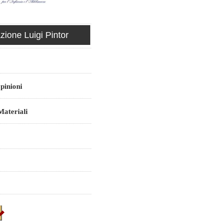
ione Luigi Pintor
pinioni
ateriali