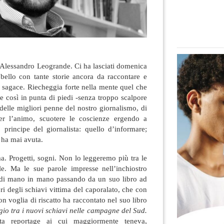
 Alessandro Leogrande. Ci ha lasciati domenica
ello con tante storie ancora da raccontare e
o sagace
. Riecheggia forte nella mente quel che
e così in punta di piedi -senza troppo scalpore
delle migliori penne del nostro giornalismo, di
r l’animo, scuotere le coscienze ergendo a
 principe del giornalista: quello d’informare;
 ha mai avuta.
ma. Progetti, sogni. Non lo leggeremo più tra le
ale. Ma le sue parole impresse nell’inchiostro
 di mano in mano passando da un suo libro ad
i degli schiavi vittima del caporalato, che con
on voglia di riscatto ha raccontato nel suo libro
io tra i nuovi schiavi nelle campagne del Sud.
esta reportage ai cui maggiormente teneva,