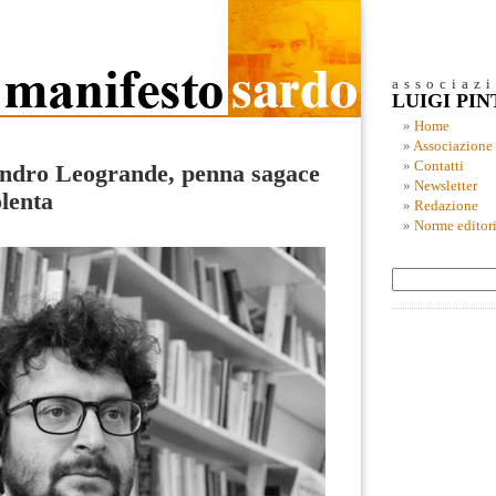
associaz
LUIGI PI
Home
Associazione
Contatti
andro Leogrande, penna sagace
Newsletter
olenta
Redazione
Norme editori