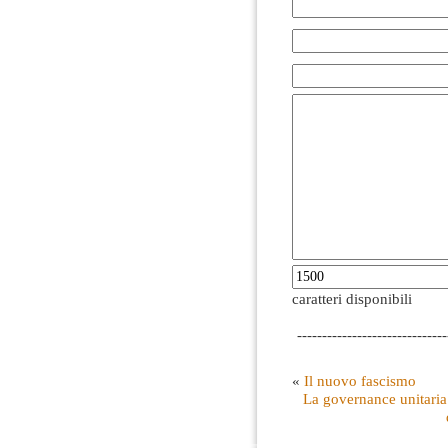
caratteri disponibili
------------------------------
«
Il nuovo fascismo
La governance unitaria d