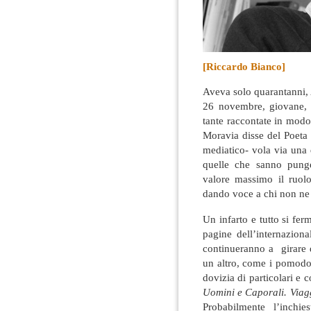
[Riccardo Bianco]
Aveva solo quarantanni,
26 novembre, giovane, b
tante raccontate in mod
Moravia disse del Poeta 
mediatico- vola via una 
quelle che sanno punge
valore massimo il ruolo
dando voce a chi non ne
Un infarto e tutto si fer
pagine dell’internazion
continueranno a girare
un altro, come i pomodor
dovizia di particolari e c
Uomini e Caporali. Viagg
Probabilmente l’inchi