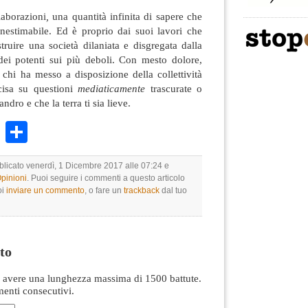
laborazioni
,
una quantità infinita di sapere che
inestimabile. Ed è proprio dai suoi lavori che
struire una società dilaniata e disgregata dalla
dei potenti sui più deboli. Con mesto dolore,
 chi ha messo a disposizione della collettività
ecisa su questioni
mediaticamente
trascurate o
dro e che la terra ti sia lieve.
k
r
ail
WhatsApp
Condividi
bblicato venerdì, 1 Dicembre 2017 alle 07:24 e
Opinioni
. Puoi seguire i commenti a questo articolo
oi
inviare un commento
, o fare un
trackback
dal tuo
to
avere una lunghezza massima di 1500 battute.
nti consecutivi.