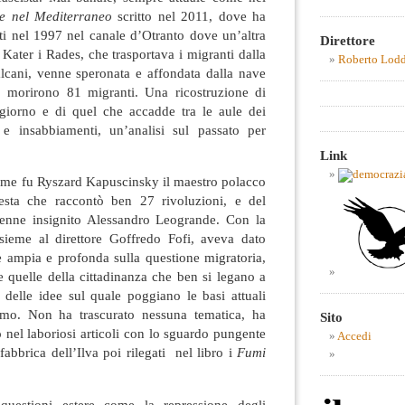
te nel Mediterraneo
scritto nel 2011, dove ha
uti nel 1997 nel canale d’Otranto dove un’altra
Direttore
ater i Rades, che trasportava i migranti dalla
Roberto Lod
alcani, venne speronata e affondata dalla nave
la, morirono 81 migranti. Una ricostruzione di
giorno e di quel che accadde tra le aule dei
i e insabbiamenti, un’analisi sul passato per
Link
ome fu Ryszard Kapuscinsky il maestro polacco
iesta che raccontò ben 27 rivoluzioni, e del
venne insignito Alessandro Leogrande. Con la
nsieme al direttore Goffredo Fofi, aveva dato
e ampia e profonda sulla questione migratoria,
 quelle della cittadinanza che ben si legano a
a delle idee sul quale poggiano le basi attuali
smo. Non ha trascurato nessuna tematica, ha
Sito
o nel laboriosi articoli con lo sguardo pungente
Accedi
abbrica dell’Ilva poi rilegati nel libro i
Fumi
estioni estere come la repressione degli