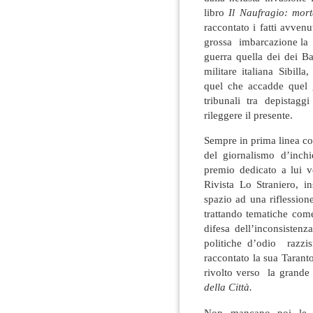
libro
Il Naufragio: mor
raccontato i fatti avven
grossa imbarcazione la K
guerra quella dei dei B
militare italiana Sibil
quel che accadde quel 
tribunali tra depistagg
rileggere il presente.
Sempre in prima linea c
del giornalismo d’inch
premio dedicato a lui 
Rivista Lo Straniero, i
spazio ad una riflession
trattando tematiche come
difesa dell’inconsistenz
politiche d’odio razzi
raccontato la sua Tarant
rivolto verso la grande f
della Città.
Non mancano poi le qu