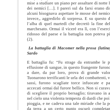
mise a studiare un piano per assaltare di nott
dei nemici […]. I pareri sul da farsi erano d
alcuni bisognava aspettare le mosse del nemico
invece,, aggredirlo di sorpresa. E su questo di
l’alba di quel martedì che decretò la fine de
marchesato. Ormai il viceré era lì, con l’eser
ridosso del paese e la battaglia non poteva p
(2).
La battaglia di Macomer nella prosa (latina
Sardo
E battaglia fu: “Fu strage da entrambe le 
effusione di sangue, in questo frangente furono
a dare, da par loro, prova di grande valor
Tuonarono terrificanti le urla dei combattenti, 
sassi, furono scagliate torce infuocate e p
accecati ormai dal furore bellico. Non si cura
di scegliere il proprio bersaglio; tiravano in
nel cielo una violenta tempesta di dardi che poi
pioggia, e ne cadeva una tale miriade che la p
da terra a un certo punto oscurò completam