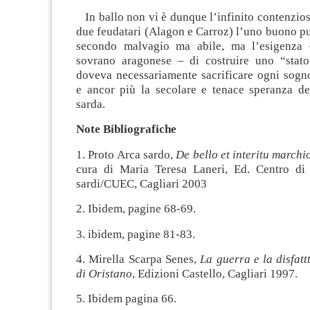
In ballo non vi è dunque l’infinito contenzioso
due feudatari (Alagon e Carroz) l’uno buono pur
secondo malvagio ma abile, ma l’esigenza 
sovrano aragonese – di costruire uno “stat
doveva necessariamente sacrificare ogni sogn
e ancor più la secolare e tenace speranza de
sarda.
Note Bibliografiche
1. Proto Arca sardo,
De bello et interitu marchi
cura di Maria Teresa Laneri, Ed. Centro di s
sardi/CUEC, Cagliari 2003
2. Ibidem, pagine 68-69.
3. ibidem, pagine 81-83.
4. Mirella Scarpa Senes,
La guerra e la disfat
di Oristano
, Edizioni Castello, Cagliari 1997.
5. Ibidem pagina 66.