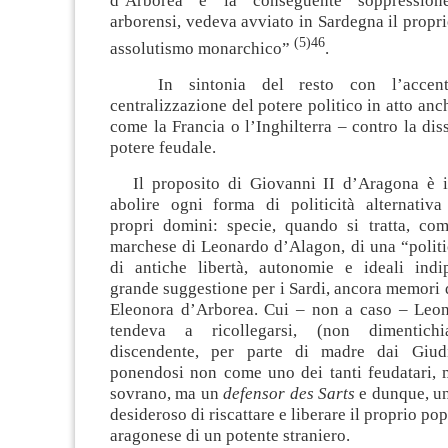
d’Arborea e la conseguente soppressione
arborensi, vedeva avviato in Sardegna il prop
(5)46
assolutismo monarchico”
.
In sintonia del resto con l’accent
centralizzazione del potere politico in atto anche
come la Francia o l’Inghilterra – contro la di
potere feudale.
Il proposito di Giovanni II d’Aragona è in
abolire ogni forma di politicità alternativa 
propri domini: specie, quando si tratta, co
marchese di Leonardo d’Alagon, di una “politi
di antiche libertà, autonomie e ideali indip
grande suggestione per i Sardi, ancora memori d
Eleonora d’Arborea. Cui – non a caso – Leo
tendeva a ricollegarsi, (non dimentic
discendente, per parte di madre dai Giudi
ponendosi non come uno dei tanti feudatari, m
sovrano, ma un
defensor des Sarts
e dunque, un
desideroso di riscattare e liberare il proprio p
aragonese di un potente straniero.