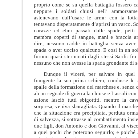
proprio come se su quella battaglia fossero ca
neppure i soldati chiusi nell’ ammorsam
astenevano dall’usare le armi: con la lott
tentavano disperatamente d’aprirsi un varco. Sc
corazze ed elmi passati dalle spade, petti tr
membra coperti di sangue, mani e braccia a
dire, nessuno cadde in battaglia senza aver 
spada o aver ucciso qualcuno. E così in un sol
furono quasi sterminati dagli stessi Sardi: fra
nessuno che non avesse la spada grondante di 
Dunque il viceré, per salvare in quel p
frangente la sua prima schiera, condusse le a
spalle della formazione del marchese e, senza 
alcun segnale di guerra la chiuse e l’assalì con
azione lasciò tutti sbigottiti, mentre la cav
sorpresa, veniva sbaragliata. Quando il marche
che la situazione era precipitata, perduta orm
di salvezza, si sottrasse al combattimento insie
due figli, don Antonio e don Giovanni, al visco
a quei pochi che poterono seguirlo; e poiché 