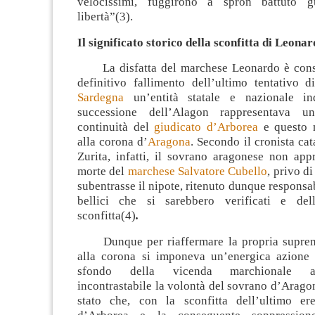
velocissimi, fuggirono a spron battuto 
libertà”(3).
Il significato storico della sconfitta di Leon
La disfatta del marchese Leonardo è consi
definitivo fallimento dell’ultimo tentativo di
Sardegna
un’entità statale e nazionale in
successione dell’Alagon rappresentava u
continuità del
giudicato d’Arborea
e questo n
alla corona d’
Aragona
. Secondo il cronista c
Zurita, infatti, il sovrano aragonese non app
morte del
marchese Salvatore Cubello
, privo di
subentrasse il nipote, ritenuto dunque responsab
bellici che si sarebbero verificati e del
sconfitta(4)
.
Dunque per riaffermare la propria suprema
alla corona si imponeva un’energica azione p
sfondo della vicenda marchionale a
incontrastabile la volontà del sovrano d’Aragon
stato che, con la sconfitta dell’ultimo er