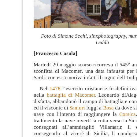
Foto di Simone Sechi, sinxphotography, mur
Ledda
[Francesco Casula]
Martedì 20 maggio scorso ricorreva il 545° an
sconfitta di Macomer, una data infausta per 
Sardi: con essa moriva infatti il sogno dell’Ind
Nel
1478
l’esercito oristanese fu definitiv
nella
battaglia di Macomer
. Leonardo dìAlag
disfatta, abbandonò il campo di battaglia e con i 
ed il visconte di
Sanluri
fuggì a
Bosa
da dove si
nave con l’intento di raggiungere la
Corsica
tradimento la nave invertì la rotta verso la Sic
consegnati all’ammiraglio Villamarin il 
consegnarlo al viceré di Sicilia, li conduss