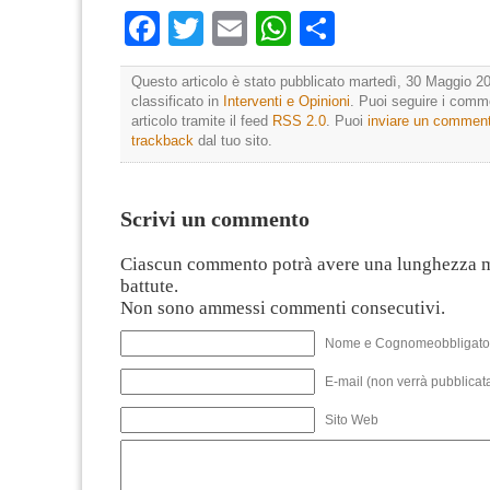
Facebook
Twitter
Email
WhatsApp
Condividi
Questo articolo è stato pubblicato martedì, 30 Maggio 20
classificato in
Interventi e Opinioni
. Puoi seguire i comm
articolo tramite il feed
RSS 2.0
. Puoi
inviare un commen
trackback
dal tuo sito.
Scrivi un commento
Ciascun commento potrà avere una lunghezza 
battute.
Non sono ammessi commenti consecutivi.
Nome e Cognomeobbligato
E-mail (non verrà pubblicata
Sito Web