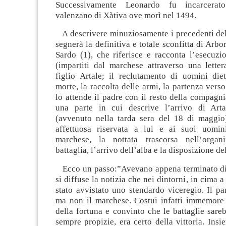
Successivamente Leonardo fu incarcerato
valenzano di Xàtiva ove morì nel 1494.
A descrivere minuziosamente i precedenti dell
segnerà la definitiva e totale sconfitta di Arbo
Sardo (1), che riferisce e racconta l’esecuzi
(impartiti dal marchese attraverso una letter
figlio Artale; il reclutamento di uomini die
morte, la raccolta delle armi, la partenza ve
lo attende il padre con il resto della compagni
una parte in cui descrive l’arrivo di Ar
(avvenuto nella tarda sera del 18 di maggio)
affettuosa riservata a lui e ai suoi uomin
marchese, la nottata trascorsa nell’organi
battaglia, l’arrivo dell’alba e la disposizione de
Ecco un passo:”Avevano appena terminato di
si diffuse la notizia che nei dintorni, in cima a
stato avvistato uno stendardo viceregio. Il pan
ma non il marchese. Costui infatti immemore 
della fortuna e convinto che le battaglie sareb
sempre propizie, era certo della vittoria. Insie