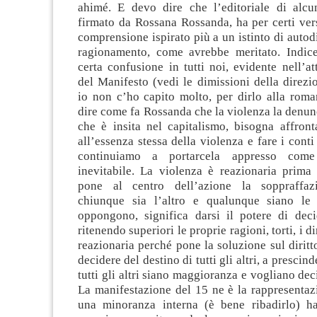
ahimé. E devo dire che l’editoriale di alcu
firmato da Rossana Rossanda, ha per certi ver
comprensione ispirato più a un istinto di autod
ragionamento, come avrebbe meritato. Indice
certa confusione in tutti noi, evidente nell’at
del Manifesto (vedi le dimissioni della direzi
io non c’ho capito molto, per dirlo alla rom
dire come fa Rossanda che la violenza la denu
che è insita nel capitalismo, bisogna affront
all’essenza stessa della violenza e fare i conti
continuiamo a portarcela appresso come
inevitabile. La violenza è reazionaria prima 
pone al centro dell’azione la soppraffazio
chiunque sia l’altro e qualunque siano le 
oppongono, significa darsi il potere di decid
ritenendo superiori le proprie ragioni, torti, i dir
reazionaria perché pone la soluzione sul diritto
decidere del destino di tutti gli altri, a prescind
tutti gli altri siano maggioranza e vogliano dec
La manifestazione del 15 ne è la rappresentaz
una minoranza interna (è bene ribadirlo) h