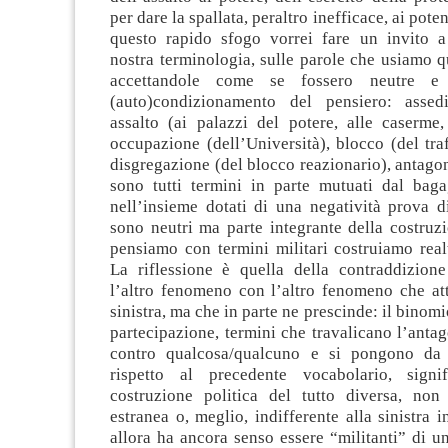
per dare la spallata, peraltro inefficace, ai pote
questo rapido sfogo vorrei fare un invito a r
nostra terminologia, sulle parole che usiamo 
accettandole come se fossero neutre 
(auto)condizionamento del pensiero: assedi
assalto (ai palazzi del potere, alle caserme,
occupazione (dell’Università), blocco (del traff
disgregazione (del blocco reazionario), antago
sono tutti termini in parte mutuati dal bagag
nell’insieme dotati di una negatività prova d
sono neutri ma parte integrante della costruzi
pensiamo con termini militari costruiamo realt
La riflessione è quella della contraddizion
l’altro fenomeno con l’altro fenomeno che att
sinistra, ma che in parte ne prescinde: il binom
partecipazione, termini che travalicano l’antag
contro qualcosa/qualcuno e si pongono da t
rispetto al precedente vocabolario, signi
costruzione politica del tutto diversa, no
estranea o, meglio, indifferente alla sinistra i
allora ha ancora senso essere “militanti” di u