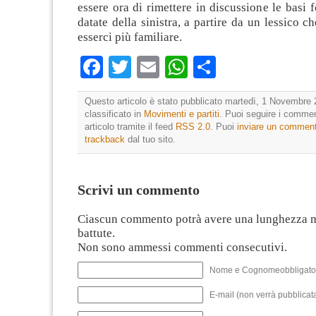
essere ora di rimettere in discussione le basi 
datate della sinistra, a partire da un lessico 
esserci più familiare.
Facebook
Twitter
Email
WhatsApp
Condividi
Questo articolo è stato pubblicato martedì, 1 Novembre 
classificato in
Movimenti e partiti
. Puoi seguire i commen
articolo tramite il feed
RSS 2.0
. Puoi
inviare un commen
trackback
dal tuo sito.
Scrivi un commento
Ciascun commento potrà avere una lunghezza 
battute.
Non sono ammessi commenti consecutivi.
Nome e Cognomeobbligato
E-mail (non verrà pubblicata