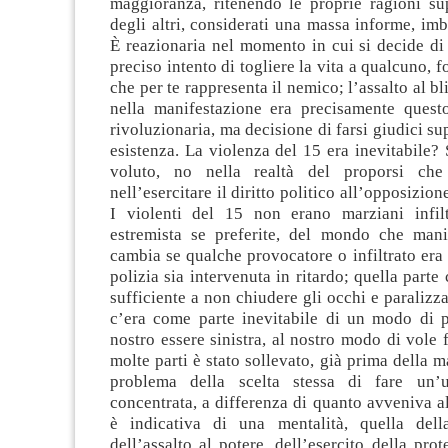
maggioranza, ritenendo le proprie ragioni sup
degli altri, considerati una massa informe, imb
È reazionaria nel momento in cui si decide di
preciso intento di togliere la vita a qualcuno, 
che per te rappresenta il nemico; l’assalto al b
nella manifestazione era precisamente quest
rivoluzionaria, ma decisione di farsi giudici su
esistenza. La violenza del 15 era inevitabile? S
voluto, no nella realtà del proporsi ch
nell’esercitare il diritto politico all’opposizione
I violenti del 15 non erano marziani infilt
estremista se preferite, del mondo che man
cambia se qualche provocatore o infiltrato era 
polizia sia intervenuta in ritardo; quella parte
sufficiente a non chiudere gli occhi e paralizza
c’era come parte inevitabile di un modo di po
nostro essere sinistra, al nostro modo di vole f
molte parti è stato sollevato, già prima della m
problema della scelta stessa di fare un’un
concentrata, a differenza di quanto avveniva al
è indicativa di una mentalità, quella dell
dell’assalto al potere, dell’esercito della pro