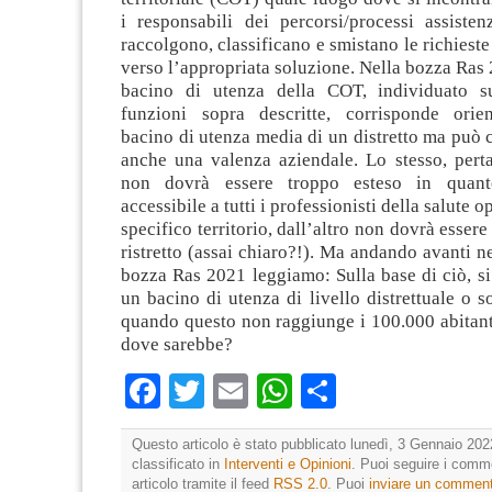
i responsabili dei percorsi/processi assisten
raccolgono, classificano e smistano le richieste
verso l’appropriata soluzione. Nella bozza Ras 2
bacino di utenza della COT, individuato su
funzioni sopra descritte, corrisponde orie
bacino di utenza media di un distretto ma può
anche una valenza aziendale. Lo stesso, perta
non dovrà essere troppo esteso in quant
accessibile a tutti i professionisti della salute o
specifico territorio, dall’altro non dovrà esser
ristretto (assai chiaro?!). Ma andando avanti ne
bozza Ras 2021 leggiamo: Sulla base di ciò, si
un bacino di utenza di livello distrettuale o so
quando questo non raggiunge i 100.000 abitant
dove sarebbe?
Facebook
Twitter
Email
WhatsApp
Condividi
Questo articolo è stato pubblicato lunedì, 3 Gennaio 202
classificato in
Interventi e Opinioni
. Puoi seguire i comm
articolo tramite il feed
RSS 2.0
. Puoi
inviare un commen