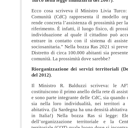
Turco nella legge finanziaria del 2007)
.
Ecco cosa scriveva il Ministro Livia Turco:
Comunità (CdC) rappresenta il modello org
rende concreta l’assistenza di prossimità per l
riferimento. È infatti, il luogo fisico, di pross
individuazione al quale il cittadino può acc
entrare in contatto con il sistema di assiste
sociosanitaria.” Nella bozza Ras 2021 si prev
Distretto di circa 100.000 abitanti sia present
comunità. La prossimità dove sarebbe?
Riorganizzazione dei servizi territoriali (D
del 2012)
.
Il Ministro R. Balduzzi scriveva: le 
costituiscono il primo anello della rete di assist
e sono parte integrante delle CdC, sia quando 
sia nella loro individualità, nei territori a
abitativa. (la Sardegna ha una densità abitativa
in Italia!) Nella bozza Ras si legge: El
dell’organizzazione territoriale e la Cent
territoriale (COT) quale luogo dove si incontr