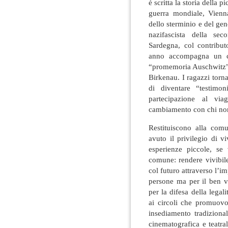
è scritta la storia della 
guerra mondiale, Vienna
dello sterminio e del gen
nazifascista della se
Sardegna, col contribu
anno accompagna un cen
“promemoria Auschwitz” 
Birkenau. I ragazzi tor
di diventare “testimo
partecipazione al vi
cambiamento con chi non 
Restituiscono alla com
avuto il privilegio di vi
esperienze piccole, se
comune: rendere vivibile
col futuro attraverso l’i
persone ma per il ben vi
per la difesa della legali
ai circoli che promuovon
insediamento tradizionale
cinematografica e teatral