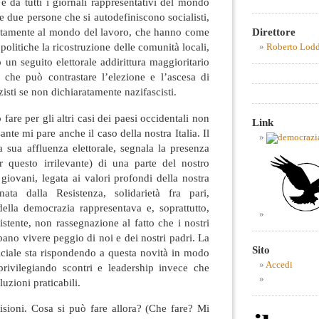
 e da tutti i giornali rappresentativi del mondo
he due persone che si autodefiniscono socialisti,
Direttore
citamente al mondo del lavoro, che hanno come
politiche la ricostruzione delle comunità locali,
Roberto Lod
o un seguito elettorale addirittura maggioritario
e, che può contrastare l’elezione e l’ascesa di
sti se non dichiaratamente nazifascisti.
fare per gli altri casi dei paesi occidentali non
Link
nte mi pare anche il caso della nostra Italia. Il
a sua affluenza elettorale, segnala la presenza
 questo irrilevante) di una parte del nostro
 giovani, legata ai valori profondi della nostra
nata dalla Resistenza, solidarietà fra pari,
ella democrazia rappresentava e, soprattutto,
istente, non rassegnazione al fatto che i nostri
bbano vivere peggio di noi e dei nostri padri. La
Sito
fficiale sta rispondendo a questa novità in modo
Accedi
privilegiando scontri e leadership invece che
luzioni praticabili.
isioni. Cosa si può fare allora? (Che fare? Mi