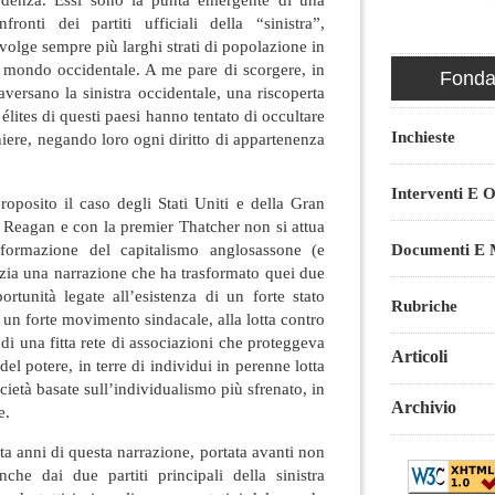
fronti dei partiti ufficiali della “sinistra”,
volge sempre più larghi strati di popolazione in
o mondo occidentale. A me pare di scorgere, in
Fondaz
aversano la sinistra occidentale, una riscoperta
élites di questi paesi hanno tentato di occultare
Inchieste
aniere, negando loro ogni diritto di appartenenza
Interventi E O
oposito il caso degli Stati Uniti e della Gran
 Reagan e con la premier Thatcher non si attua
formazione del capitalismo anglosassone (e
Documenti E M
zia una narrazione che ha trasformato quei due
ortunità legate all’esistenza di un forte stato
Rubriche
i un forte movimento sindacale, alla lotta contro
 di una fitta rete di associazioni che proteggeva
Articoli
del potere, in terre di individui in perenne lotta
ocietà basate sull’individualismo più sfrenato, in
Archivio
e.
ta anni di questa narrazione, portata avanti non
che dai due partiti principali della sinistra