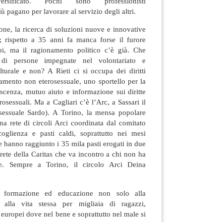
rsificato. Pochi sono professionisti
ù pagano per lavorare al servizio degli altri.
ione, la ricerca di soluzioni nuove e innovative
i; rispetto a 35 anni fa manca forse il furore
pi, ma il ragionamento politico c’è già. Che
 di persone impegnate nel volontariato e
lturale e non? A Rieti ci si occupa dei diritti
amento non eterosessuale, uno sportello per la
enza, mutuo aiuto e informazione sui diritte
osessuali. Ma a Cagliari c’è l’Arc, a Sassari il
suale Sardo). A Torino, la mensa popolare
rete di circoli Arci coordinata dal comitato
oglienza e pasti caldi, soprattutto nei mesi
e hanno raggiunto i 35 mila pasti erogati in due
 rete della Caritas che va incontro a chi non ha
. Sempre a Torino, il circolo Arci Deina
i formazione ed educazione non solo alla
 alla vita stessa per migliaia di ragazzi,
europei dove nel bene e soprattutto nel male si