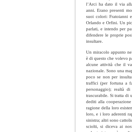
l’Arci ha dato il via a
anni. Erano presenti molt
suoi colori: Fratoianni
Orlando e Orfini. Un pic
parlati, e intendo per p
difendere le proprie po
insultare.
Un miracolo appunto nell
è di questo che volevo pa
alcune attività che il v
nazionale. Sono una mapp
poco se non per insulta
traffici (per fortuna a 
personaggio); realtà d
trascurabile. Si tratta di
dediti alla cooperazione
ragione della loro esist
loro, e i loro aderenti 
sinistra; altri sono cattol
sciolti, si diceva ai no