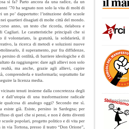
osa si fa? Parto ancora da una radice, da un
 anni ’70 ha segnato non solo la vita di molti di
i un po’ dappertutto: l’istituzione delle scuole
 nei quartieri disagiati di molte città del mondo.
scorso anno, un testo che ricorda, rielabora e
i Cagliari. Le caratteristiche principali che si
il volontariato, la gratuità, la solidarietà, il
erativo, la ricerca di metodi e soluzioni nuove
ttolinearlo, il superamento, pur fra diffidenze,
persino di ostilità, di barriere ideologiche e di
ultato da raggiungere: dare agli allievi non solo
 realtà, ma anche, grazie agli allievi, capire
tà, comprenderla e trasformarla; soprattutto far
seguire la licenza media.
 vicinato tenuti insieme dalla concretezza degli
e e dall’utopia di una trasformazione radicale
bile qualcosa di analogo oggi? Secondo me sì.
 esiste già. Esiste, persino in Sardegna; per
ffuso di quel che si pensi, e non è detto diventi
 scuole popolari, progetto politico e di vita per
a in via Tortona, presso il teatro “Don Orione”,