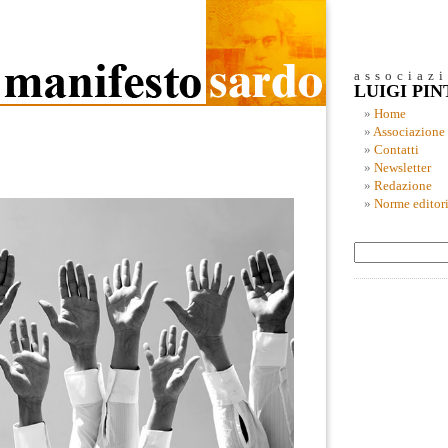
associaz
LUIGI PI
Home
Associazione
Contatti
Newsletter
Redazione
Norme editori