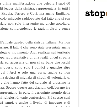
lla prima manifestazione che celebra i suoi 60
i leader della sinistra, rappresentata in tutti i
 e Pisapia, Ferrero e Gori, ma anche Emiliano,
colo miracolo raddoppiato dal fatto che si son
arlare non solo intervenire ma anche ascoltare,
sizione comprendendo le ragioni altrui e senza
’attuale quadro della sinistra italiana. Ma non
rlare. Il fatto è che sono state presentate anche
ariegato movimento Arci realizza sul territorio
a rappresentativa di una realtà di cui si parla
rla ed accusarla di non si sa bene che loschi
far questo sono solo i politici e qualche altro
i cui l’Arci è solo una parte, anche se non
 una decina di migliaia di circoli di volontariato,
 e che hanno fatto del servizio al prossimo la
enza. Spesso queste associazioni collaborano fra
rappresentano in parte il variopinto mondo della
ici, religiosi di varie confessioni. Più spesso cani
stri tempi, e anche il livello di impegno e di