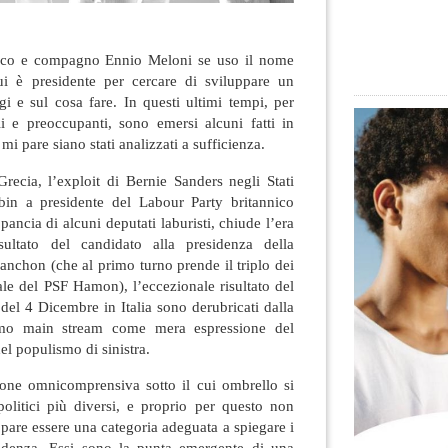
ico e compagno Ennio Meloni se uso il nome
ui è presidente per cercare di sviluppare un
gi e sul cosa fare. In questi ultimi tempi, per
ili e preoccupanti, sono emersi alcuni fatti in
i pare siano stati analizzati a sufficienza.
 Grecia, l’exploit di Bernie Sanders negli Stati
rbin a presidente del Labour Party britannico
pancia di alcuni deputati laburisti, chiude l’era
isultato del candidato alla presidenza della
nchon (che al primo turno prende il triplo dei
iale del PSF Hamon), l’eccezionale risultato del
 del 4 Dicembre in Italia sono derubricati dalla
smo main stream come mera espressione del
el populismo di sinistra.
one omnicomprensiva sotto il cui ombrello si
olitici più diversi, e proprio per questo non
pare essere una categoria adeguata a spiegare i
cedenza. Essi sono la punta emergente di una