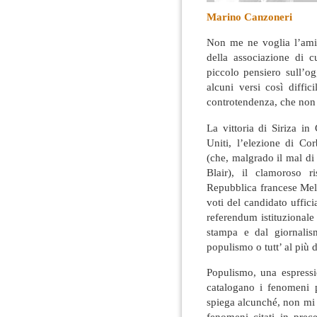
Marino Canzoneri
Non me ne voglia l’am
della associazione di c
piccolo pensiero sull’og
alcuni versi così diffic
controtendenza, che non m
La vittoria di Siriza in
Uniti, l’elezione di Co
(che, malgrado il mal di 
Blair), il clamoroso r
Repubblica francese Mela
voti del candidato uffic
referendum istituzionale
stampa e dal giornali
populismo o tutt’ al più d
Populismo, una espressi
catalogano i fenomeni p
spiega alcunché, non mi 
fenomeni citati in pre