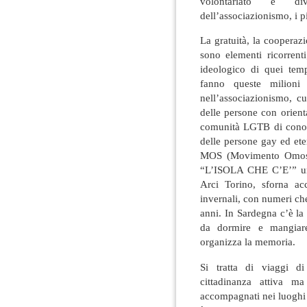
volontariato è dive
dell’associazionismo, i pi
La gratuità, la cooperaz
sono elementi ricorrent
ideologico di quei tem
fanno queste milioni
nell’associazionismo, cu
delle persone con orient
comunità LGTB di conosc
delle persone gay ed eter
MOS (Movimento Omoses
“L’ISOLA CHE C’E’” una 
Arci Torino, sforna acc
invernali, con numeri ch
anni. In Sardegna c’è la
da dormire e mangiare
organizza la memoria.
Si tratta di viaggi d
cittadinanza attiva ma
accompagnati nei luoghi 