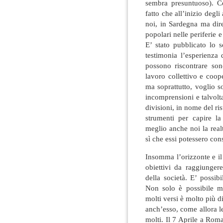
sembra presuntuoso). C
fatto che all’inizio degli
noi, in Sardegna ma dire
popolari nelle periferie e
E’ stato pubblicato lo 
testimonia l’esperienza d
possono riscontrare sono 
lavoro collettivo e coop
ma soprattutto, voglio so
incomprensioni e talvolta 
divisioni, in nome del ris
strumenti per capire la
meglio anche noi la real
sì che essi potessero con
Insomma l’orizzonte e il
obiettivi da raggiunger
della società. E’ possi
Non solo è possibile ma
molti versi è molto più di
anch’esso, come allora le
molti. Il 7 Aprile a Rom