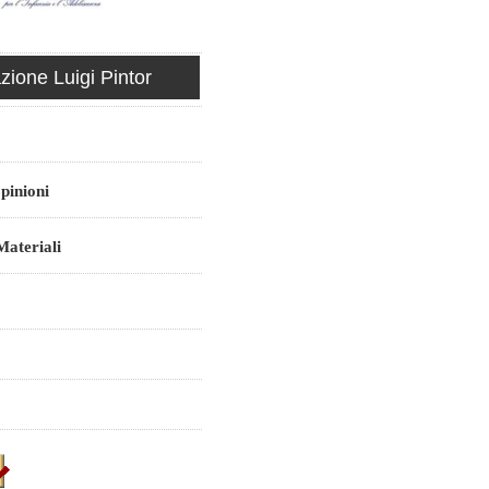
ione Luigi Pintor
pinioni
ateriali