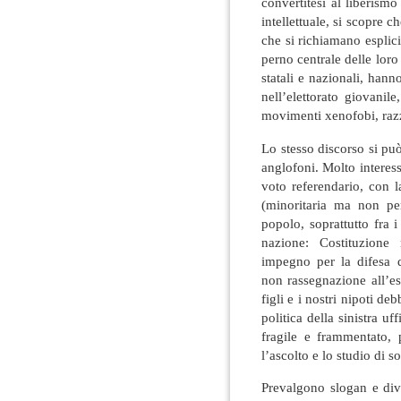
convertitesi al liberismo
intellettuale, si scopre c
che si richiamano espli
perno centrale delle loro 
statali e nazionali, hann
nell’elettorato giovanil
movimenti xenofobi, razzi
Lo stesso discorso si può 
anglofoni. Molto interessa
voto referendario, con l
(minoritaria ma non per
popolo, soprattutto fra i
nazione: Costituzione 
impegno per la difesa d
non rassegnazione all’es
figli e i nostri nipoti de
politica della sinistra u
fragile e frammentato, 
l’ascolto e lo studio di so
Prevalgono slogan e div