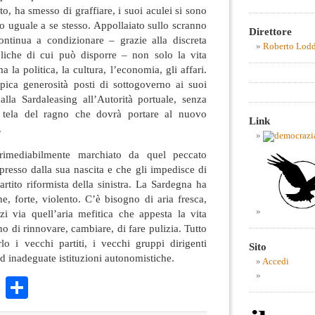
to, ha smesso di graffiare, i suoi aculei si sono
to uguale a se stesso. Appollaiato sullo scranno
Direttore
ntinua a condizionare – grazie alla discreta
Roberto Lod
bliche di cui può disporre – non solo la vita
a la politica, la cultura, l’economia, gli affari.
opica generosità posti di sottogoverno ai suoi
alla Sardaleasing all’Autorità portuale, senza
la tela del ragno che dovrà portare al nuovo
Link
.
rimediabilmente marchiato da quel peccato
ppresso dalla sua nascita e che gli impedisce di
tito riformista della sinistra. La Sardegna ha
e, forte, violento. C’è bisogno di aria fresca,
zi via quell’aria mefitica che appesta la vita
no di rinnovare, cambiare, di fare pulizia. Tutto
o i vecchi partiti, i vecchi gruppi dirigenti
Sito
 ed inadeguate istituzioni autonomistiche.
Accedi
k
r
ail
WhatsApp
Condividi