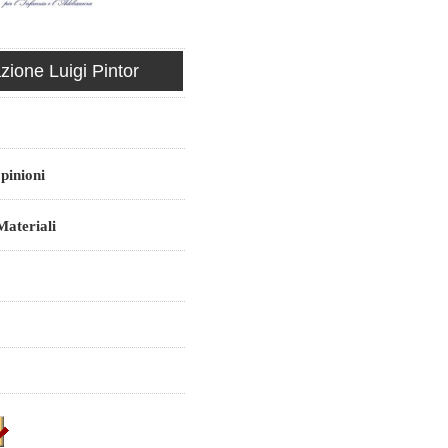
ione Luigi Pintor
pinioni
ateriali