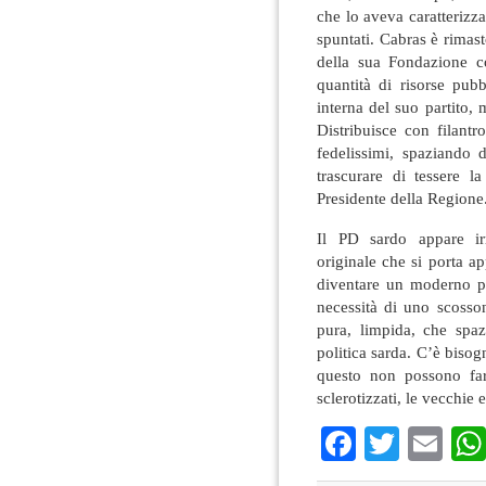
che lo aveva caratterizza
spuntati. Cabras è rimas
della sua Fondazione co
quantità di risorse pub
interna del suo partito, m
Distribuisce con filantr
fedelissimi, spaziando d
trascurare di tessere 
Presidente della Regione
Il PD sardo appare ir
originale che si porta a
diventare un moderno par
necessità di uno scosson
pura, limpida, che spaz
politica sarda. C’è bisog
questo non possono farl
sclerotizzati, le vecchie
Faceboo
Twitte
Em