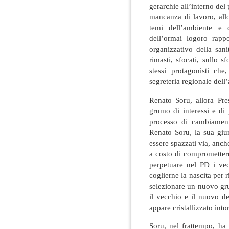
gerarchie all’interno del 
mancanza di lavoro, all
temi dell’ambiente e d
dell’ormai logoro rapp
organizzativo della san
rimasti, sfocati, sullo 
stessi protagonisti ch
segreteria regionale del
Renato Soru, allora Pre
grumo di interessi e di 
processo di cambiament
Renato Soru, la sua giu
essere spazzati via, anch
a costo di compromettere
perpetuare nel PD i vec
coglierne la nascita per r
selezionare un nuovo gru
il vecchio e il nuovo de
appare cristallizzato into
Soru, nel frattempo, ha