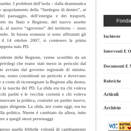
partito. I problemi dell’isola – dalla drammatica
o spopolamento della “Sardegna di dentro”, ai
el paesaggio, dell’energia e dei trasporti,
Fondaz
orto tra Stato e Regione, del nuovo assetto
ità, al nuovo “sgoverno” del territorio – sono
sfondo. In buona sostanza si sono affrontati gli
Inchieste
e, il 14 ottobre 2007, si contesero la prima
l’appena nato PD.
Interventi E O
sidente della Regione, venne sconfitto da un
privilegi che erano stati messi in pericolo dal
Documenti E M
o avviato dal governo regionale di sinistra.
nta, erano considerati un pericolo e dovevano
Rubriche
e a costo di riconsegnare la Regione alla destra,
 la nascita del PD. La sfida era tra chi voleva
chi partiti e le vecchie correnti e chi voleva
Articoli
innovare la politica, costruire un partito nuovo,
ppo dirigente. La sfida, ieri come oggi, era tra
Archivio
lla politica. Niente è cambiato da allora, tutto
rno a quegli stessi personaggi.
 perso quella febbrile volontà di cambiamento