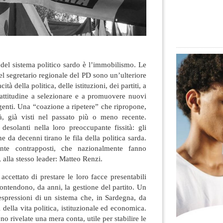
e del sistema politico sardo è l’immobilismo. Le
el segretario regionale del PD sono un’ulteriore
tà della politica, delle istituzioni, dei partiti, a
 attitudine a selezionare e a promuovere nuovi
igenti. Una “coazione a ripetere” che ripropone,
à, già visti nel passato più o meno recente.
desolanti nella loro preoccupante fissità: gli
e da decenni tirano le fila della politica sarda.
ente contrapposti, che nazionalmente fanno
 alla stesso leader: Matteo Renzi.
cettato di prestare le loro facce presentabili
contendono, da anni, la gestione del partito. Un
espressioni di un sistema che, in Sardegna, da
 della vita politica, istituzionale ed economica.
no rivelate una mera conta, utile per stabilire le