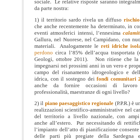
sociale. Le relative risposte saranno integral
da parte nostra:
1) il territorio sardo rivela un diffuso
rischi
che anche recentemente ha determinato, in c
eventi atmosferici intensi, l’ennesima
calamit
Gallura, nel Nuorese, nel Campidano, con nuov
materiali. Analogamente le
reti idriche isol
perdono
circa l’85% dell’acqua trasportata (
Geologi, ottobre 2011). Non ritiene che la
impegnarsi nei prossimi anni in un vero e prop
campo del risanamento idrogeologico e dell
idrica, con il sostegno dei
fondi comunitari 
anche da fornire occasioni di lavoro
professionalità, maestranze di ogni livello?
2) il
piano paesaggistico regionale
(P.P.R.) è u
realizzazioni scientifico-amministrative nel ca
del territorio a livello nazionale, con amp
anche all’estero. Pur necessitando di rettifi
l’impianto dell’atto di pianificazione consente
delle parti più pregiate della Sardegna