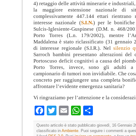
4) retaggio delle attività minerarie e industriali
la maggiore estensione nazionale di sit
complessivamente 447.144 ettari rientrano 
interesse nazionale (
S.I.N.
) per le bonifiche
Sulcis-Iglesiente-Guspinese (D.M. n. 468/2001
Porto Torres (L.n. 179/2002), mentre l’Ar
Maddalena è stato riclassificato (31 gennaio 
di interesse regionale (S.I.R.). Nel
silenzio q
Sarroch bambini presentano alterazioni del d
Portoscuso deficit cognitivi a causa del piom
Porto Torres, invece, sono gli adulti a
campionario di tumori non invidiabile. Che cosa
concreto per raggiungere una completa bonifi
affrontare l’evidente emergenza sanitaria?
Vi ringraziamo per l’attenzione e la considerazi
Facebook
Twitter
Email
WhatsApp
Condividi
Questo articolo è stato pubblicato giovedì, 16 Gennaio 2
classificato in
Ambiente
. Puoi seguire i commenti a quest