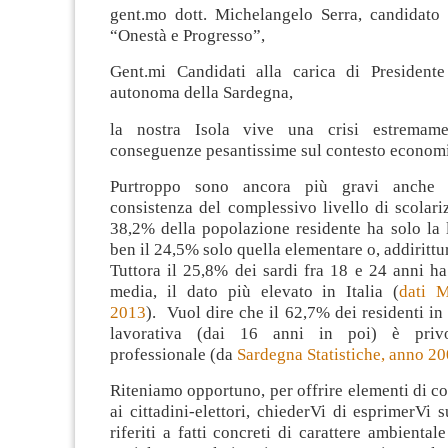
gent.mo dott. Michelangelo Serra, candidat
“Onestà e Progresso”
,
Gent.mi Candidati alla carica di President
autonoma della Sardegna,
la nostra Isola vive una crisi estremam
conseguenze pesantissime sul contesto economi
Purtroppo sono ancora più gravi anche p
consistenza del complessivo livello di scolari
38,2% della popolazione residente ha solo la 
ben il 24,5% solo quella elementare o, addirittu
Tuttora il 25,8% dei sardi fra 18 e 24 anni ha
media, il dato più elevato in Italia (
dati M
2013
). Vuol dire che il 62,7% dei residenti in
lavorativa (dai 16 anni in poi) è privo
professionale (da
Sardegna Statistiche, anno 2
Riteniamo opportuno, per offrire elementi di c
ai cittadini-elettori, chiederVi di esprimerVi s
riferiti a fatti concreti di carattere ambienta