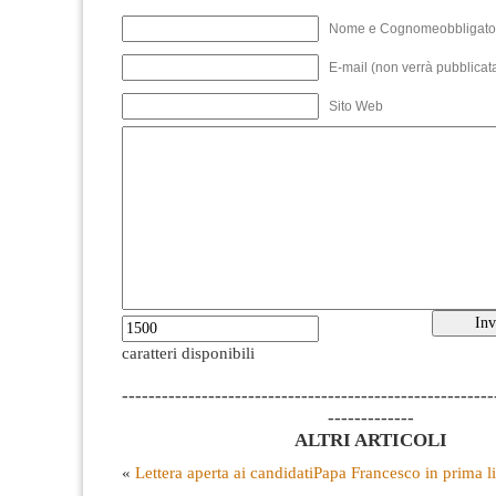
Nome e Cognomeobbligato
E-mail (non verrà pubblicata
Sito Web
caratteri disponibili
--------------------------------------------------------
-------------
ALTRI ARTICOLI
«
Lettera aperta ai candidati
Papa Francesco in prima li