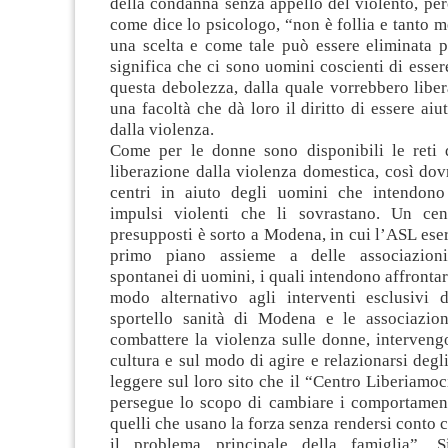
della condanna senza appello del violento, per
come dice lo psicologo, “non è follia e tanto 
una scelta e come tale può essere eliminata p
significa che ci sono uomini coscienti di essere
questa debolezza, dalla quale vorrebbero liberar
una facoltà che dà loro il diritto di essere aiut
dalla violenza.
Come per le donne sono disponibili le reti 
liberazione dalla violenza domestica, così do
centri in aiuto degli uomini che intendono 
impulsi violenti che li sovrastano. Un cen
presupposti è sorto a Modena, in cui l’ASL eser
primo piano assieme a delle associazion
spontanei di uomini, i quali intendono affrontar
modo alternativo agli interventi esclusivi d
sportello sanità di Modena e le associazion
combattere la violenza sulle donne, interveng
cultura e sul modo di agire e relazionarsi degl
leggere sul loro sito che il “Centro Liberiamoc
persegue lo scopo di cambiare i comportament
quelli che usano la forza senza rendersi conto c
il problema principale della famiglia”. 