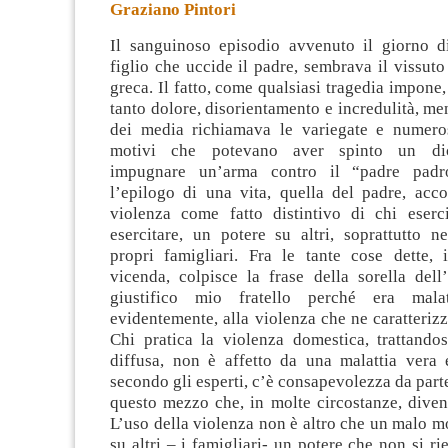
Graziano Pintori
Il sanguinoso episodio avvenuto il giorno d
figlio che uccide il padre, sembrava il vissuto
greca. Il fatto, come qualsiasi tragedia impone,
tanto dolore, disorientamento e incredulità, men
dei media richiamava le variegate e numero
motivi che potevano aver spinto un di
impugnare un’arma contro il “padre padr
l’epilogo di una vita, quella del padre, acc
violenza come fatto distintivo di chi eserc
esercitare, un potere su altri, soprattutto n
propri famigliari. Fra le tante cose dette, i
vicenda, colpisce la frase della sorella del
giustifico mio fratello perché era mala
evidentemente, alla violenza che ne caratterizza
Chi pratica la violenza domestica, trattandos
diffusa, non è affetto da una malattia vera e
secondo gli esperti, c’è consapevolezza da parte
questo mezzo che, in molte circostanze, divent
L’uso della violenza non è altro che un malo 
su altri – i famigliari- un potere che non si ri