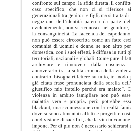
confronto sul campo, la sfida diretta, il conflitt
caso specifico, che non ci si riferisce ai
generazionali tra genitori e figli, ma si tratta di 
negazione dell’identità paterna da parte del 
evidentemente, non si riconosce nel genitore,
la consanguineità. La faccenda del capodanno b
non può essere circoscritta come un fatto esc
comunità di uomini e donne, se non altro per
domestica, con i suoi effetti, è diffusa in tutti gl
territoriali, nazionali e globali. Come pure il fat
archiviare e rimuovere dalla coscienza c
annoverarlo tra la solita cronaca della violen
contrario, bisogna riflettere su tutto, in modo 
già citata frase pronunciata dalla sorella de
giustifico mio fratello perché era malato”. C
violenza in ambito famigliare non può esse
malattia vera e propria, però potrebbe ess
blackout, una sconnessione con la realtà famig
dove si sono alimentati affetti e progetti e cos
condivisione di sacrifici, che la vita in comune
impone. Per di più non è necessario schierarsi a