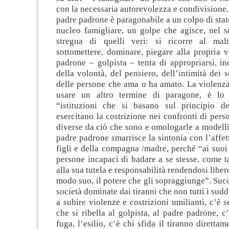
con la necessaria autorevolezza e condivisione.
padre padrone è paragonabile a un colpo di stato
nucleo famigliare, un golpe che agisce, nel s
stregua di quelli veri: si ricorre al malt
sottomettere, dominare, piegare alla propria v
padrone – golpista – tenta di appropriarsi, in
della volontà, del pensiero, dell’intimità dei s
delle persone che ama o ha amato. La violenza
usare un altro termine di paragone, è lo 
“istituzioni che si basano sul principio del
esercitano la costrizione nei confronti di pers
diverse da ciò che sono e omologarle a modelli g
padre padrone smarrisce la sintonia con l’affet
figli e della compagna /madre, perché “ai suo
persone incapaci di badare a se stesse, come ta
alla sua tutela e responsabilità rendendosi libero
modo suo, il potere che gli sopraggiunge”. Succ
società dominate dai tiranni che non tutti i sudd
a subire violenze e costrizioni umilianti, c’è
che si ribella al golpista, al padre padrone, c’
fuga, l’esilio, c’è chi sfida il tiranno direttam