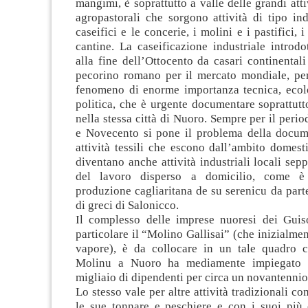
mangimi, è soprattutto a valle delle grandi atti
agropastorali che sorgono attività di tipo in
caseifici e le concerie, i molini e i pastifici, i
cantine. La caseificazione industriale introd
alla fine dell’Ottocento da casari continentali
pecorino romano per il mercato mondiale, pe
fenomeno di enorme importanza tecnica, ecolo
politica, che è urgente documentare soprattut
nella stessa città di Nuoro. Sempre per il perio
e Novecento si pone il problema della docum
attività tessili che escono dall’ambito domes
diventano anche attività industriali locali sep
del lavoro disperso a domicilio, come è
produzione cagliaritana de su serenicu da part
di greci di Salonicco.
Il complesso delle imprese nuoresi dei Guiso
particolare il “Molino Gallisai” (che inizialme
vapore), è da collocare in un tale quadro 
Molinu a Nuoro ha mediamente impiegato 
migliaio di dipendenti per circa un novantennio
Lo stesso vale per altre attività tradizionali c
le sue tonnare e peschiere e con i suoi più