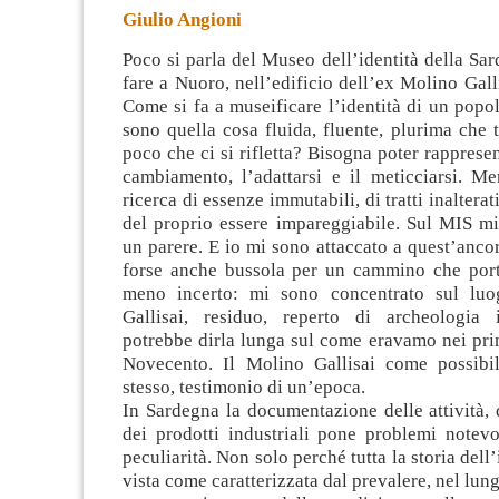
Giulio Angioni
Poco si parla del Museo dell’identità della Sa
fare a Nuoro, nell’edificio dell’ex Molino Gall
Come si fa a museificare l’identità di un popolo
sono quella cosa fluida,
fluente, plurima che 
poco che ci si rifletta? Bisogna poter rappresent
cambiamento, l’adattarsi e il meticciarsi. Me
ricerca di essenze immutabili, di tratti inalterati
del proprio essere impareggiabile. Sul MIS mi
un parere. E io mi sono attaccato a quest’ancor
forse anche bussola per un cammino che por
meno incerto: mi sono concentrato sul luo
Gallisai, residuo, reperto di archeologia 
potrebbe dirla lunga sul come eravamo nei prim
Novecento. Il Molino Gallisai come possibi
stesso, testimonio di un’epoca.
In Sardegna la documentazione delle attività, 
dei prodotti industriali pone problemi notevo
peculiarità. Non solo perché tutta la storia dell
vista come caratterizzata dal prevalere, nel lun