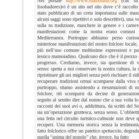
Nel portale
http://www.mamoiada.org
(clic su
Issohadores)vi è un sito nel sito dove c’è raccolto
stato pubblicato di un certa importanza sulle mas
alcuni saggi sono ripetitivi o solo descrittivi), una 
sulla ns tradizione, maschere in genere e i carnev
manifestazioni come la nostra erano comuni i
Mediterranea. Purtroppo abbiamo perso curiose
misteriose manifestazioni del nostro folclore local
più nell’uso comune moltissime espressioni e pa
lessico mamoiadino. Qualcuno dice che è il prezzo 
progresso. Crediamo, invece, sia questione di 
senso: spetta a noi conservare la nostra cultura, la n
ripristinare gli usi migliori senza però rischiare il r
recuperare tradizioni ormai scomparse dalla viva
purtroppo, stiamo assistendo a riesumazioni di ma
folclore, riti scomparsi da decine di generazion
seguito al sentito dire dal nonno che a sua volta l
racconti dei suoi avi o, addirittura, da scritti del S
sia un’operazione grottesca, senza senso. L’obbiettiv
una fetta nel circuito turistico-culturale non deve s
recuperi. Una memoria storica senza la testimonia
fatto folclorico offre un patetico spettacolo, degrada
quella “anima del popolo” che, invece, ha fatto