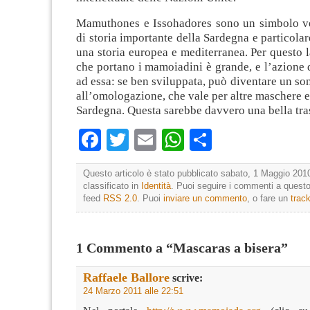
Mamuthones e Issohadores sono un simbolo v
di storia importante della Sardegna e particolar
una storia europea e mediterranea. Per questo l
che portano i mamoiadini è grande, e l’azione 
ad essa: se ben sviluppata, può diventare un son
all’omologazione, che vale per altre maschere e 
Sardegna. Questa sarebbe davvero una bella tra
Facebook
Twitter
Email
WhatsApp
Condividi
Questo articolo è stato pubblicato sabato, 1 Maggio 2010
classificato in
Identità
. Puoi seguire i commenti a questo 
feed
RSS 2.0
. Puoi
inviare un commento
, o fare un
trac
1 Commento a “Mascaras a bisera”
Raffaele Ballore
scrive:
24 Marzo 2011 alle 22:51