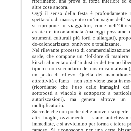
riferimento, una prova di forza interiore ed e
altre cose ancora.
Oggi il senso della festa è profondamente 
spettacolo di massa, entro un’immagine dell’is
si ripropone ai viaggiatori, come nell’Ottoce
arcaica e incontaminata (ma oggi possiamo 
strumenti culturali più forti e allargati), pr
de-calendarizzato, onnivoro e totalizzante.
Nel rilevante processo di commercializzazione 
sarde, che compone un ‘folklore di maniera’
kitsch alimentato dall’industria del tempo li
tipico e non secondario del nostro capitalismo)
un posto di rilievo. Quella dei mamuthone
attrattività e fama – non solo viene usata in 
(ricordiamo che l’uso delle immagini dei 
sottoposti a vincolo è sottoposto a particol
autorizzazioni), ma genera altrove un 
moltiplicatorio.
Succede che non poche delle nuove riscoperte –
altri luoghi, ovviamente – siano antichissim
immediate, e si avvicinino per forma e talora p
famose. Si riconoscono per una certa bizzar