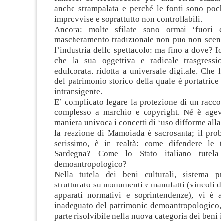
anche strampalata e perché le fonti sono poc
improvvise e soprattutto non controllabili.
Ancora: molte sfilate sono ormai ‘fuori c
mascheramento tradizionale non può non scend
l’industria dello spettacolo: ma fino a dove? 
che la sua oggettiva e radicale trasgress
edulcorata, ridotta a universale digitale. Che 
del patrimonio storico della quale è portatrice
intransigente.
E’ complicato legare la protezione di un racco
complesso a marchio e copyright. Né è agevo
maniera univoca i concetti di ‘uso difforme alla
la reazione di Mamoiada è sacrosanta; il prob
serissimo, è in realtà: come difendere le t
Sardegna? Come lo Stato italiano tutela
demoantropologico?
Nella tutela dei beni culturali, sistema p
strutturato su monumenti e manufatti (vincoli dir
apparati normativi e soprintendenze), vi è
inadeguato del patrimonio demoantropologico, 
parte risolvibile nella nuova categoria dei beni i