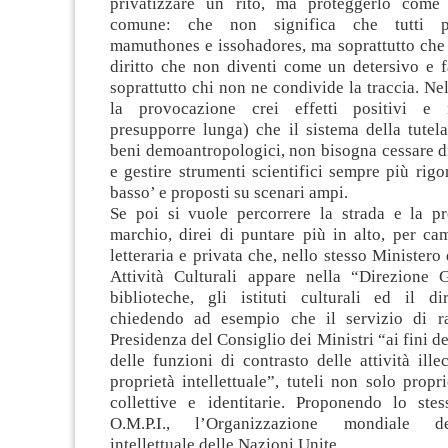
privatizzare un rito, ma proteggerlo come
comune: che non significa che tutti p
mamuthones e issohadores, ma soprattutto che 
diritto che non diventi come un detersivo e f
soprattutto chi non ne condivide la traccia. Ne
la provocazione crei effetti positivi e n
presupporre lunga) che il sistema della tutel
beni demoantropologici, non bisogna cessare di
e gestire strumenti scientifici sempre più rigor
basso’ e proposti su scenari ampi.
Se poi si vuole percorrere la strada e la p
marchio, direi di puntare più in alto, per ca
letteraria e privata che, nello stesso Ministero
Attività Culturali appare nella “Direzione 
biblioteche, gli istituti culturali ed il dir
chiedendo ad esempio che il servizio di r
Presidenza del Consiglio dei Ministri “ai fini d
delle funzioni di contrasto delle attività illec
proprietà intellettuale”, tuteli non solo propr
collettive e identitarie. Proponendo lo stes
O.M.P.I., l’Organizzazione mondiale de
intellettuale delle Nazioni Unite.