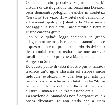
Qualche Istituto speciale e Soprintendenza Mi
sistema di catalogazione ma senza una Direzion
beni demoantropologici, neanche in coabitaz
‘Servizio’ (Servizio III – Tutela del patrimonio 
ed etnoantropologico) dentro la “Direzione 
paesaggio, le belle arti, l’architettura e l’art
E’ una carenza grave.
Non vi è quindi legge nazionale in grado
adeguatamente maschere come i Mamuthones e 
e questo non è un problema sardo risolvibile 
del colonialismo: in realtà – se non attrave
locali – non sono protette a Mamoiada come a 
Adige o in Sicilia.
Da questo punto di vista il nostro pur avanzato 
tradisce un’origine classista ed elabora anco
indubbie evoluzioni – una ben più alta pro
produzioni artistiche ed architettoniche “di rar
per quelle frutto delle civiltà scrittorie, risp
culturali immateriali a trasmissione orale.
La reazione di Mamoiada non è corporativa, e v
possa diventare. Io non credo che a Mam