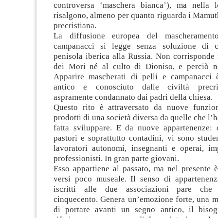
controversa ‘maschera bianca’), ma nella l
risalgono, almeno per quanto riguarda i Mamut
precristiana.
La diffusione europea del mascherament
campanacci si legge senza soluzione di co
penisola iberica alla Russia. Non corrisponde 
dei Mori né al culto di Dioniso, e perciò 
Apparire mascherati di pelli e campanacci
antico e conosciuto dalle civiltà precri
aspramente condannato dai padri della chiesa.
Questo rito è attraversato da nuove funzioni
prodotti di una società diversa da quelle che l’
fatta sviluppare. E da nuove appartenenze: 
pastori e soprattutto contadini, vi sono studen
lavoratori autonomi, insegnanti e operai, imp
professionisti. In gran parte giovani.
Esso appartiene al passato, ma nel presente è
versi poco museale. Il senso di appartenenza
iscritti alle due associazioni pare che
cinquecento. Genera un’emozione forte, una ma
di portare avanti un segno antico, il biso