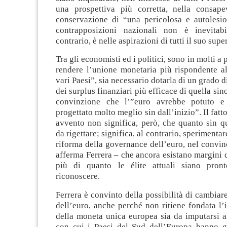
una prospettiva più corretta, nella consap
conservazione di “una pericolosa e autolesion
contrapposizioni nazionali non è inevitab
contrario, è nelle aspirazioni di tutti il suo sup
Tra gli economisti ed i politici, sono in molti a
rendere l’unione monetaria più rispondente al
vari Paesi”, sia necessario dotarla di un grado d
dei surplus finanziari più efficace di quella sino
convinzione che l’”euro avrebbe potuto e
progettato molto meglio sin dall’inizio”. Il fatt
avvento non significa, però, che quanto sin qu
da rigettare; significa, al contrario, sperimenta
riforma della governance dell’euro, nel convi
afferma Ferrera – che ancora esistano margini
più di quanto le élite attuali siano pron
riconoscere.
Ferrera è convinto della possibilità di cambia
dell’euro, anche perché non ritiene fondata l’i
della moneta unica europea sia da imputarsi a
con cui i Paesi del Sud dell’Europa hanno g