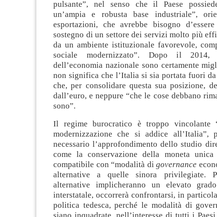
pulsante”, nel senso che il Paese possied
un’ampia e robusta base industriale”, orie
esportazioni, che avrebbe bisogno d’essere
sostegno di un settore dei servizi molto più eff
da un ambiente istituzionale favorevole, com
sociale modernizzato”. Dopo il 2014, 
dell’economia nazionale sono certamente migli
non significa che l’Italia si sia portata fuori d
che, per consolidare questa sua posizione, de
dall’euro, e neppure “che le cose debbano rim
sono”.
Il regime burocratico è troppo vincolante 
modernizzazione che si addice all’Italia”, 
necessario l’approfondimento dello studio dire
come la conservazione della moneta unica p
compatibile con “modalità di
governance
econo
alternative a quelle sinora privilegiate. 
alternative implicheranno un elevato grado
interstatale, occorrerà confrontarsi, in particol
politica tedesca, perché le modalità di gover
siano inquadrate, nell’interesse di tutti i Paes