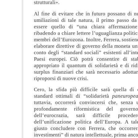
strutturali».
Al fine di evitare che in futuro possano di n
umiliazioni di tale natura, il primo passo d
essere quello di “una chiara affermazione 
ribadendo a chiare lettere l’uguaglianza politica
membri dell’Eurozona. Inoltre, Ferrera, sostiene
elaborare direttive di governo della moneta u
conto degli “standard sociali” esistenti all’int
Paesi europei. Ciò potrà consentire di sta
appropriato il quantum di solidarietà e di rid
surplus finanziari che sarà necessario adottar
riproporsi di nuove crisi.
Cero, la sfida più difficile sarà quella di 
standard ottimali di “solidarietà
paneurope
tuttavia, occorrerà convincersi che, senza 
profondamente riformistica del gover
dell’eurocrazia, sarà difficile proced
dell’unificazione politica dell’Europa. A tal
giusto concludere con Ferrera, che occorre
investimenti” di natura intellettuale, prima anco