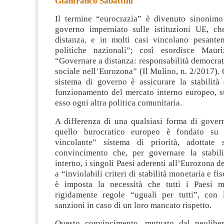
Gianfranco Sabattini
Il termine “eurocrazia” è divenuto sinonimo
governo imperniato sulle istituzioni UE, ch
distanza, e in molti casi vincolano pesantem
politiche nazionali”; così esordisce Mauri
“Governare a distanza
: responsabilità democrat
sociale nell’Eurozona” (Il Mulino, n. 2/2017). O
sistema di governo è assicurare la stabilità 
funzionamento del mercato interno europeo, 
esso ogni altra politica comunitaria.
A differenza di una qualsiasi forma di gover
quello burocratico europeo è fondato su
vincolante” sistema di priorità, adottate 
convincimento che, per governare la stabil
interno, i singoli Paesi aderenti all’Eurozona d
a “inviolabili criteri di stabilità monetaria e fis
è imposta la necessità che tutti i Paesi 
rigidamente regole “uguali per tutti”, con 
sanzioni in caso di un loro mancato rispetto.
Questo convincimento, mutuato dal neoliber