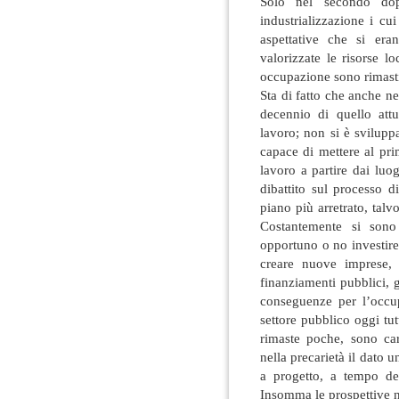
Solo nel secondo do
industrializzazione i cui
aspettative che si er
valorizzate le risorse l
occupazione sono rimast
Sta di fatto che anche n
decennio di quello att
lavoro; non si è svilupp
capace di mettere al prim
lavoro a partire dai luog
dibattito sul processo d
piano più arretrato, talv
Costantemente si sono p
opportuno o no investir
creare nuove imprese, 
finanziamenti pubblici, 
conseguenze per l’occup
settore pubblico oggi tu
rimaste poche, sono car
nella precarietà il dato u
a progetto, a tempo de
Insomma le prospettive 