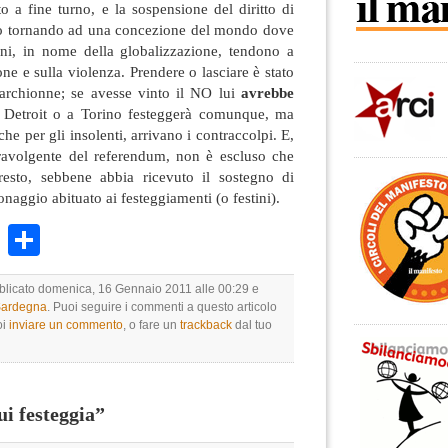
 a fine turno, e la sospensione del diritto di
o tornando ad una concezione del mondo dove
mini, in nome della globalizzazione, tendono a
one e sulla violenza. Prendere o lasciare è stato
archionne; se avesse vinto il NO lui
avrebbe
 Detroit o a Torino festeggerà comunque, ma
che per gli insolenti, arrivano i contraccolpi. E,
 travolgente del referendum, non è escluso che
resto, sebbene abbia ricevuto il sostegno di
onaggio abituato ai festeggiamenti (o festini).
k
r
ail
WhatsApp
Condividi
bblicato domenica, 16 Gennaio 2011 alle 00:29 e
 Sardegna
. Puoi seguire i commenti a questo articolo
oi
inviare un commento
, o fare un
trackback
dal tuo
i festeggia”