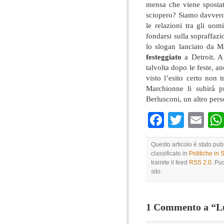
mensa che viene spostato
sciopero? Siamo davver
le relazioni tra gli uo
fondarsi sulla sopraffazi
lo slogan lanciato da M
festeggiato
a Detroit. A
talvolta dopo le feste, an
visto l’esito certo non
Marchionne li subirà p
Berlusconi, un altro pers
Faceboo
Twitte
Em
Questo articolo è stato pu
classificato in
Politiche in
tramite il feed
RSS 2.0
. Pu
sito.
1 Commento a “Lu