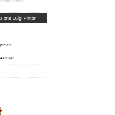
ione Luigi Pintor
pinioni
ateriali