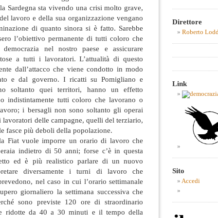
 la Sardegna sta vivendo una crisi molto grave,
 del lavoro e della sua organizzazione vengano
Direttore
minazione di quanto sinora si è fatto. Sarebbe
Roberto Lod
ero l’obiettivo permanente di tutti coloro che
a democrazia nel nostro paese e assicurare
tose a tutti i lavoratori. L’attualità di questo
gente dall’attacco che viene condotto in modo
ato e dal governo. I ricatti su Pomigliano e
Link
no soltanto quei territori, hanno un effetto
no indistintamente tutti coloro che lavorano o
lavoro; i bersagli non sono soltanto gli operai
 lavoratori delle campagne, quelli del terziario,
 le fasce più deboli della popolazione.
a Fiat vuole imporre un orario di lavoro che
eraia indietro di 50 anni; forse c’è in questa
etto ed è più realistico parlare di un nuovo
Sito
pretare diversamente i turni di lavoro che
revedono, nel caso in cui l’orario settimanale
Accedi
cupero giornaliero la settimana successiva che
erché sono previste 120 ore di straordinario
e ridotte da 40 a 30 minuti e il tempo della