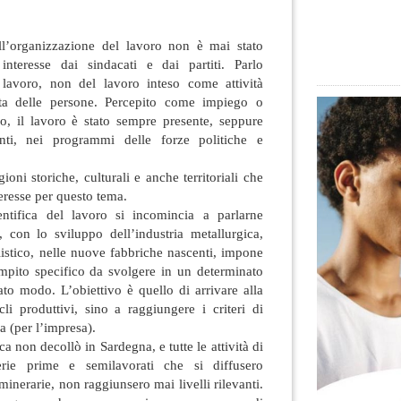
ll’organizzazione del lavoro non è mai stato
interesse dai sindacati e dai partiti. Parlo
 lavoro, non del lavoro inteso come attività
ta delle persone. Percepito come
impiego o
io, il lavoro è stato sempre presente, seppure
enti, nei programmi delle forze politiche e
oni storiche, culturali e anche territoriali che
teresse per questo tema.
entifica del lavoro si incomincia a parlarne
, con lo sviluppo dell’industria metallurgica,
listico, nelle nuove fabbriche nascenti, impone
mpito specifico da svolgere in un determinato
to modo. L’obiettivo è quello di arrivare alla
cli produttivi, sino a raggiungere i criteri di
 (per l’impresa).
a non decollò in Sardegna, e tutte le attività di
erie prime e semilavorati che si diffusero
 minerarie, non raggiunsero mai livelli rilevanti.