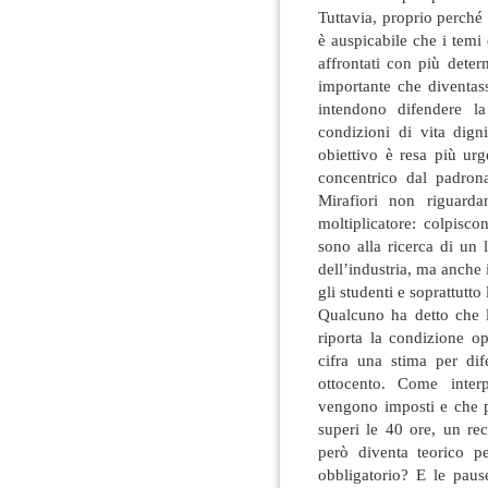
Tuttavia, proprio perché
è auspicabile che i temi
affrontati con più deter
importante che diventass
intendono difendere l
condizioni di vita digni
obiettivo è resa più ur
concentrico dal padron
Mirafiori non riguarda
moltiplicatore: colpisco
sono alla ricerca di un 
dell’industria, ma anche i
gli studenti e soprattutto
Qualcuno ha detto che l
riporta la condizione op
cifra una stima per dif
ottocento. Come inter
vengono imposti e che p
superi le 40 ore, un re
però diventa teorico p
obbligatorio? E le paus