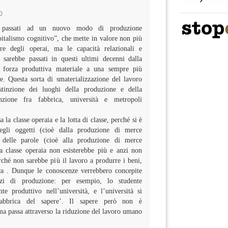
0
 passati ad un nuovo modo di produzione
apitalismo cognitivo”, che mette in valore non più
are degli operai, ma le capacità relazionali e
 sarebbe passati in questi ultimi decenni dalla
 forza produttiva materiale a una sempre più
le. Questa sorta di smaterializzazione del lavoro
istinzione dei luoghi della produzione e della
tinzione fra fabbrica, università e metropoli
a classe operaia e la lotta di classe, perché si è
degli oggetti (cioè dalla produzione di merce
a delle parole (cioè alla produzione di merce
 classe operaia non esisterebbe più e anzi non
ché non sarebbe più il lavoro a produrre i beni,
ca . Dunque le conoscenze verrebbero concepite
zi di produzione: per esempio, lo studente
e produttivo nell’università, e l’università si
‘fabbrica del sapere’. Il sapere però non è
ma passa attraverso la riduzione del lavoro umano