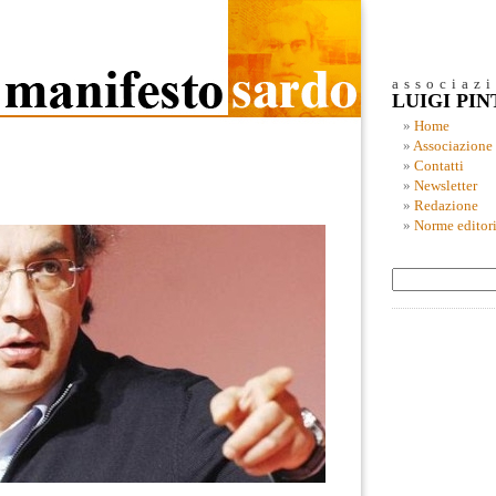
associaz
LUIGI PI
Home
Associazione
Contatti
Newsletter
Redazione
Norme editori