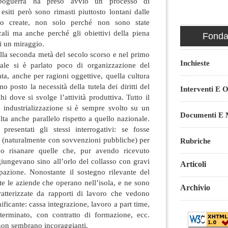
poguerra ha preso avvio un processo di
 esiti però sono rimasti piuttosto lontani dalle
ano create, non solo perché non sono state
ocali ma anche perché gli obiettivi della piena
Fondaz
i un miraggio.
ella seconda metà del secolo scorso e nel primo
Inchieste
uale si è parlato poco di organizzazione del
ata, anche per ragioni oggettive, quella cultura
o posto la necessità della tutela dei diritti del
Interventi E O
hi dove si svolge l’attività produttiva. Tutto il
i industrializzazione si è sempre svolto su un
Documenti E M
olta anche parallelo rispetto a quello nazionale.
resentati gli stessi interrogativi: se fosse
e (naturalmente con sovvenzioni pubbliche) per
Rubriche
o risanare quelle che, pur avendo ricevuto
giungevano sino all’orlo del collasso con gravi
Articoli
azione. Nonostante il sostegno rilevante del
tte le aziende che operano nell’isola, e ne sono
Archivio
atterizzate da rapporti di lavoro che vedono
nificante: cassa integrazione, lavoro a part time,
terminato, con contratto di formazione, ecc.
non sembrano incoraggianti.