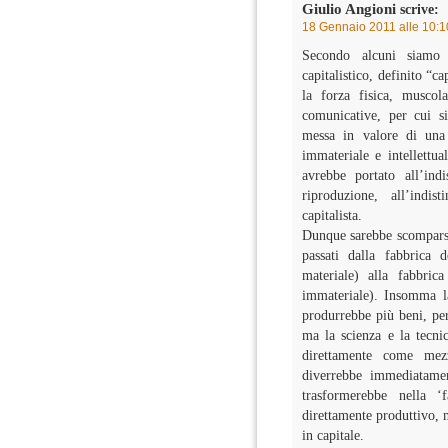
Giulio Angioni
scrive:
18 Gennaio 2011 alle 10:1
Secondo alcuni siamo
capitalistico, definito “c
la forza fisica, muscol
comunicative, per cui si
messa in valore di una
immateriale e intellettua
avrebbe portato all’ind
riproduzione, all’indis
capitalista.
Dunque sarebbe scomparsa l
passati dalla fabbrica 
materiale) alla fabbric
immateriale). Insomma la
produrrebbe più beni, per
ma la scienza e la tecni
direttamente come mez
diverrebbe immediatament
trasformerebbe nella 
direttamente produttivo, 
in capitale.