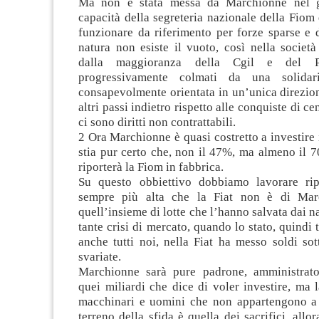
Ma non è stata messa da Marchionne nel g
capacità della segreteria nazionale della Fiom d
funzionare da riferimento per forze sparse e 
natura non esiste il vuoto, così nella società 
dalla maggioranza della Cgil e del P
progressivamente colmati da una solidar
consapevolmente orientata in un’unica direzio
altri passi indietro rispetto alle conquiste di cen
ci sono diritti non contrattabili.
2 Ora Marchionne è quasi costretto a investire i
stia pur certo che, non il 47%, ma almeno il 
riporterà la Fiom in fabbrica.
Su questo obbiettivo dobbiamo lavorare ri
sempre più alta che la Fiat non è di Ma
quell’insieme di lotte che l’hanno salvata dai na
tante crisi di mercato, quando lo stato, quindi t
anche tutti noi, nella Fiat ha messo soldi so
svariate.
Marchionne sarà pure padrone, amministrato
quei miliardi che dice di voler investire, ma la
macchinari e uomini che non appartengono a l
terreno della sfida è quella dei sacrifici, allo