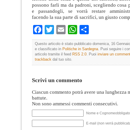
possono farli ma da padroni, scegliendo cosa 
e passandogli, se vorrà restare amministr
facendo la sua parte di sacrifici, un giusto com
Facebook
Twitter
Email
WhatsApp
Condividi
Questo articolo è stato pubblicato domenica, 16 Gennaio
e classificato in
Politiche in Sardegna
. Puoi seguire i c
articolo tramite il feed
RSS 2.0
. Puoi
inviare un commen
trackback
dal tuo sito.
Scrivi un commento
Ciascun commento potrà avere una lunghezza 
battute.
Non sono ammessi commenti consecutivi.
Nome e Cognomeobbligato
E-mail (non verrà pubblicata