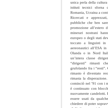
unica perla della cultura
istituti tecnici sforn
Romania, Ucraina a conti
Ricercati e apprezzat
pubbliche che ben sare
promozione all’estero di
minerari nostrani hann
europeo o degli stati de
toccato a linguisti i
aereonautici all’ESA in
Olanda o in Nord Ital
un’intera classe dirig
“dirigenti” rimasti ch
grufolando fra i “resti”. 
rimasto è diventato res
rimasta la disperazione.
cominciò nel ’91 con i mi
è continuato con blocch
nuovamente candelotti. P
essere usati da qualch
chiedere di poter soprav