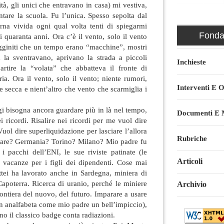
erità, gli unici che entravano in casa) mi vestiva,
tare la scuola. Fu l’unica. Spesso sepolta dal
rna vivida ogni qual volta tenti di spiegarmi
Fondaz
i quaranta anni. Ora c’è il vento, solo il vento
rrugginiti che un tempo erano “macchine”, mostri
a la sventravano, aprivano la strada a piccoli
Inchieste
rtire la “volata” che abbatteva il fronte di
ia. Ora il vento, solo il vento; niente rumori,
Interventi E O
e secca e nient’altro che vento che scarmiglia i
gi bisogna ancora guardare più in là nel tempo,
Documenti E M
i ricordi. Risalire nei ricordi per me vuol dire
Vuol dire superliquidazione per lasciare l’allora
Rubriche
fare? Germania? Torino? Milano? Mio padre fu
 i pacchi dell’ENI, le sue riviste patinate (le
Articoli
e vacanze per i figli dei dipendenti. Cose mai
ttei ha lavorato anche in Sardegna, miniera di
poterra. Ricerca di uranio, perché le miniere
Archivio
ontiera del nuovo, del futuro. Imparare a usare
 un analfabeta come mio padre un bell’impiccio),
o il classico badge conta radiazioni.