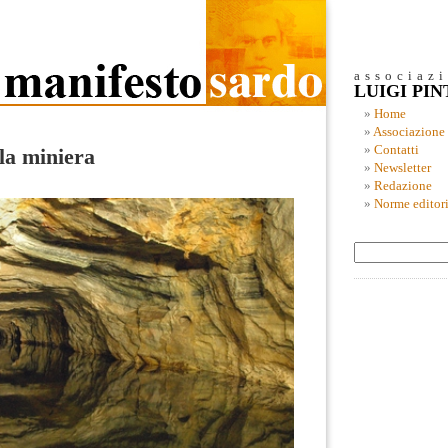
associaz
LUIGI PI
Home
Associazione
Contatti
la miniera
Newsletter
Redazione
Norme editori