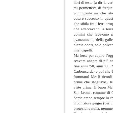
libri di testo (a dir la v
mi permetteva di frequen
contingente ma che rito
cosa è successo in quest
che sibila fra i ferri a
che attaccavano la terr
uomini che facevano pa
avanzamento della galler
niente odori, solo polver
miei capelli.
Ma forse per capire l’og
scavare ancora di più ne
fine anni ’50, anni ’60. 
Carbonsarda, e poi che 
fortunato! Me li ricordi
prime che sfogliavo), l
viste prima. Il buon Ma
San Leone, comune di Ca
Sarde erano sempre la fr
il contatore geiger (per
protezione nulla, nemmen