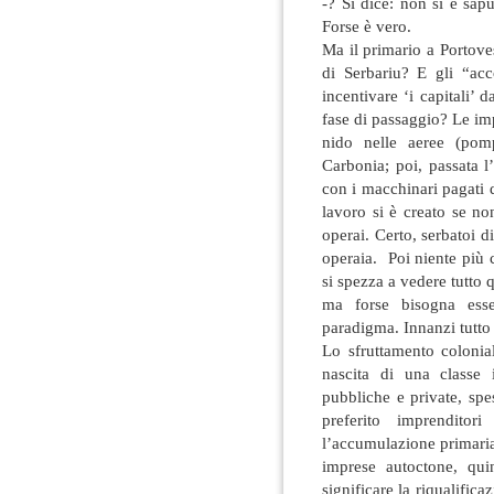
-? Si dice: non si è sapu
Forse è vero.
Ma il primario a Portov
di Serbariu? E gli “acc
incentivare ‘i capitali’ 
fase di passaggio? Le im
nido nelle aeree (pomp
Carbonia; poi, passata l’
con i macchinari pagati da
lavoro si è creato se no
operai. Certo, serbatoi di
operaia. Poi niente più 
si spezza a vedere tutto q
ma forse bisogna esse
paradigma. Innanzi tutto 
Lo sfruttamento colonia
nascita di una classe i
pubbliche e private, sp
preferito imprenditori
l’accumulazione primaria 
imprese autoctone, qui
significare la riqualifica