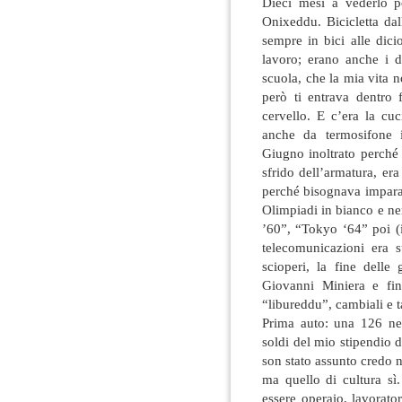
Dieci mesi a vederlo p
Onixeddu. Bicicletta dal
sempre in bici alle dic
lavoro; erano anche i di
scuola, che la mia vita 
però ti entrava dentro 
cervello. E c’era la cu
anche da termosifone 
Giugno inoltrato perché 
sfrido dell’armatura, er
perché bisognava imparar
Olimpiadi in bianco e ne
’60”, “Tokyo ‘64” poi (in
telecomunicazioni era s
scioperi, la fine delle
Giovanni Miniera e fina
“libureddu”, cambiali e t
Prima auto: una 126 ne
soldi del mio stipendio 
son stato assunto credo 
ma quello di cultura sì
essere operaio, lavorato