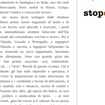
 mineraria in Sardegna e in Italia, uno dei tanti
a disoccupati. Sono andati in Kenia, Congo,
nuare l’antico e conosciuto lavoro.
i, ma senza alcun sostegno dalle strutture
bbero potuti essere organismi di tutela e di
 un lavoro così speciale e ricercato, i periti
o ammodernato strutture fatiscenti dell’Est
vastati dal colonialismo vecchio e nuovo. Poi è
n Olanda, Canada e Portogallo, a ingegneri
 Olanda e, ancora, a ingegneri informatici in
ia, musicisti un poco dappertutto. Insomma
ente allontanata, forse con grande gioia dei
e han potuto razzolare così, indisturbati,
Già… i “resti”. Perché di questo si tratta. Chi è
iduale: gli han tolto stipendio e speranza, è
 Certo la disperazione fa tanto televisione. Si
natori e i candelotti a favore di telecamera, si
i stradali, urla e minacce, ascesa di camini e
ossono fare altro, gli operai del Sulcis, se non
e politico o sindacalista di turno – se non
vivere, giacché vivere si è smesso da un pezzo