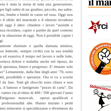
oria è stata la storia di tutta una generazione,
pri figli salire di un gradino, piccolo, ma salire.
ini, bimbe e bimbi in carne ed ossa. Oggi non
o il sibilo del maestrale e il silenzio invadono
di oggi è altro: chiudere i lavori “assistiti e
nza ricordare, capire e partire da quel contesto
e la situazione di oggi. Non è possibile capire i
gi.
mente sfarinato e quella dannata miniera,
so letterale, sempre civile) con la sua totalità
a ed esauriva il tempo nel lavoro e nelle lotte,
portava dolore e malattia anche nel riposo, da
ù speranza, futuro e progresso. E’ rimasto solo
o” Lentamente, dalla fine degli anni ’70, sono
ritti, possibilità e speranze. Ora si va a scuola
 da fare. Tutti gli sbocchi sono chiusi e non
, il famoso e famigerato “pezzo di carta”. Da
i vanno via al ritmo di 400 / 500 giovani l’anno
o. Emigrano manovali, operai qualificati e
 professionalità alte. Hanno iniziato i periti
ituto minerario si specializzasse e diventasse da