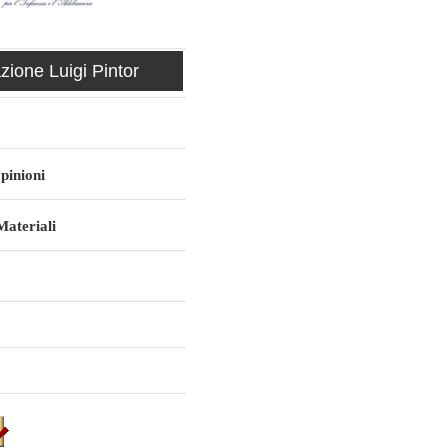
ione Luigi Pintor
pinioni
ateriali