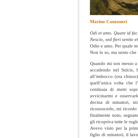
Marino Canzoneri
Odi et amo. Quare id faci
Nescio, sed fieri sentio e
Odio e amo. Per quale mot
Non lo so, ma sento che 
Quando mi son messo a c
accadendo nel Sulcis, 
all’imbocco (ora chiuso)
quell’unica volta che l
centinaia di metri sop
avvicinarmi e osservarl
decina di minatori, mi
riconoscerlo, mi ricordo 
finalmente noto, segnato
gli ricopriva tutte le rugh
Avevo visto per la prim
figlio di minatori, il l