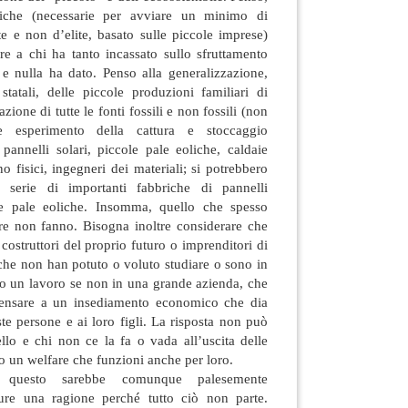
fiche (necessarie per avviare un minimo di
te e non d’elite, basato sulle piccole imprese)
re a chi ha tanto incassato sullo sfruttamento
 e nulla ha dato. Penso alla generalizzazione,
 statali, delle piccole produzioni familiari di
ione di tutte le fonti fossili e non fossili (non
e esperimento della cattura e stoccaggio
 pannelli solari, piccole pale eoliche, caldaie
no fisici, ingegneri dei materiali; si potrebbero
 serie di importanti fabbriche di pannelli
ole pale eoliche. Insomma, quello che spesso
pre non fanno. Bisogna inoltre considerare che
costruttori del proprio futuro o imprenditori di
li che non han potuto o voluto studiare o sono in
ro un lavoro se non in una grande azienda, che
pensare a un insediamento economico che dia
te persone e ai loro figli. La risposta non può
llo e chi non ce la fa o vada all’uscita delle
o un welfare che funzioni anche per loro.
 questo sarebbe comunque palesemente
pure una ragione perché tutto ciò non parte.