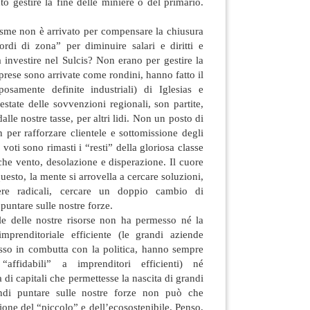
to gestire la fine delle miniere o del primario.
esme non è arrivato per compensare la chiusura
ordi di zona” per diminuire salari e diritti e
da investire nel Sulcis? Non erano per gestire la
prese sono arrivate come rondini, hanno fatto il
osamente definite industriali) di Iglesias e
estate delle sovvenzioni regionali, son partite,
lle nostre tasse, per altri lidi. Non un posto di
n per rafforzare clientele e sottomissione degli
 voti sono rimasti i “resti” della gloriosa classe
che vento, desolazione e disperazione. Il cuore
uesto, la mente si arrovella a cercare soluzioni,
re radicali, cercare un doppio cambio di
puntare sulle nostre forze.
le delle nostre risorse non ha permesso né la
mprenditoriale efficiente (le grandi aziende
esso in combutta con la politica, hanno sempre
 “affidabili” a imprenditori efficienti) né
di capitali che permettesse la nascita di grandi
ndi puntare sulle nostre forze non può che
zione del “piccolo” e dell’ecosostenibile. Penso,