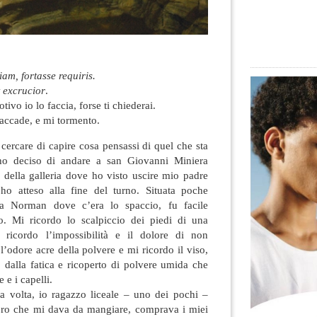
am, fortasse requiris.
t excrucior
.
ivo io lo faccia, forse ti chiederai.
accade, e mi tormento.
ercare di capire cosa pensassi di quel che sta
ho deciso di andare a san Giovanni Miniera
 della galleria dove ho visto uscire mio padre
’ho atteso alla fine del turno. Situata poche
ra Norman dove c’era lo spaccio, fu facile
o. Mi ricordo lo scalpiccio dei piedi di una
 ricordo l’impossibilità e il dolore di non
l’odore acre della polvere e mi ricordo il viso,
 dalla fatica e ricoperto di polvere umida che
e e i capelli.
a volta, io ragazzo liceale – uno dei pochi –
avoro che mi dava da mangiare, comprava i miei