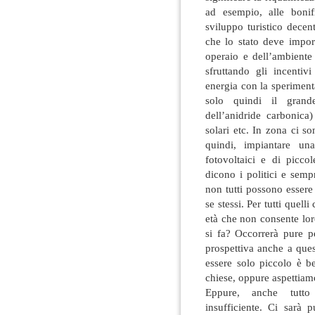
ad esempio, alle boni
sviluppo turistico decen
che lo stato deve impor
operaio e dell’ambiente
sfruttando gli incentivi
energia con la sperimentaz
solo quindi il grand
dell’anidride carbonica)
solari etc. In zona ci so
quindi, impiantare una
fotovoltaici e di picc
dicono i politici e sem
non tutti possono essere 
se stessi. Per tutti quel
età che non consente lo
si fa? Occorrerà pure 
prospettiva anche a ques
essere solo piccolo è be
chiese, oppure aspettiam
Eppure, anche tutto
insufficiente. Ci sarà 