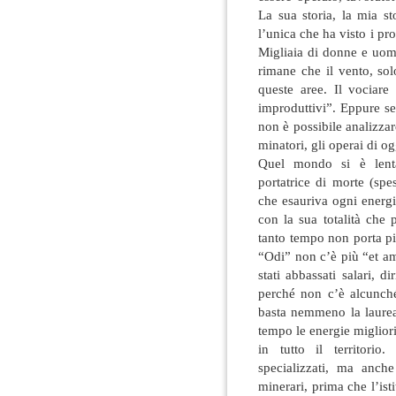
La sua storia, la mia st
l’unica che ha visto i pro
Migliaia di donne e uom
rimane che il vento, sol
queste aree. Il vociare 
improduttivi”. Eppure se
non è possibile analizzar
minatori, gli operai di og
Quel mondo si è lenta
portatrice di morte (spes
che esauriva ogni energi
con la sua totalità che 
tanto tempo non porta pi
“Odi” non c’è più “et am
stati abbassati salari, di
perché non c’è alcunché
basta nemmeno la laurea
tempo le energie miglior
in tutto il territori
specializzati, ma anche
minerari, prima che l’ist