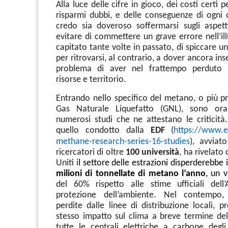
Alla luce delle cifre in gioco, dei costi certi pe
risparmi dubbi, e delle conseguenze di ogni 
credo sia doveroso soffermarsi sugli aspetti
evitare di commettere un grave errore nell’il
capitato tante volte in passato, di spiccare un
per ritrovarsi, al contrario, a dover ancora ins
problema di aver nel frattempo perduto 
risorse e territorio.
Entrando nello specifico del metano, o più p
Gas Naturale Liquefatto (GNL), sono oram
numerosi studi che ne attestano le criticità.
quello condotto dalla
EDF
(
https://www.e
methane-research-series-16-
studies
), avviat
ricercatori di oltre
100 università
, ha rivelato
Uniti i
l settore delle estrazioni disperderebbe
milioni di tonnellate di metano l’anno
, un 
del 60% rispetto alle stime ufficiali dell
protezione dell’ambiente. Nel contempo,
perdite dalle linee di distribuzione locali, 
stesso impatto sul clima a breve termine del
tutte le centrali elettriche a carbone degli