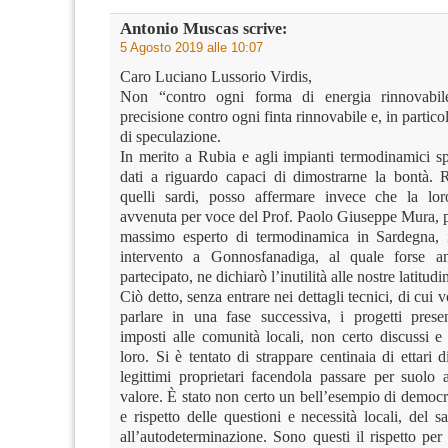
Antonio Muscas
scrive:
5 Agosto 2019 alle 10:07
Caro Luciano Lussorio Virdis,
Non “contro ogni forma di energia rinnovabi
precisione contro ogni finta rinnovabile e, in partico
di speculazione.
In merito a Rubia e agli impianti termodinamici s
dati a riguardo capaci di dimostrarne la bontà. 
quelli sardi, posso affermare invece che la lor
avvenuta per voce del Prof. Paolo Giuseppe Mura, p
massimo esperto di termodinamica in Sardegna, i
intervento a Gonnosfanadiga, al quale forse a
partecipato, ne dichiarò l’inutilità alle nostre latitudin
Ciò detto, senza entrare nei dettagli tecnici, di cui
parlare in una fase successiva, i progetti presen
imposti alle comunità locali, non certo discussi e
loro. Si è tentato di strappare centinaia di ettari di
legittimi proprietari facendola passare per suolo 
valore. È stato non certo un bell’esempio di democr
e rispetto delle questioni e necessità locali, del sa
all’autodeterminazione. Sono questi il rispetto per