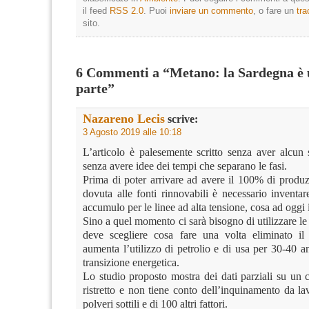
il feed
RSS 2.0
. Puoi
inviare un commento
, o fare un
tr
sito.
6 Commenti a “Metano: la Sardegna è
parte”
Nazareno Lecis
scrive:
3 Agosto 2019 alle 10:18
L’articolo è palesemente scritto senza aver alcun 
senza avere idee dei tempi che separano le fasi.
Prima di poter arrivare ad avere il 100% di produz
dovuta alle fonti rinnovabili è necessario inventa
accumulo per le linee ad alta tensione, cosa ad oggi 
Sino a quel momento ci sarà bisogno di utilizzare le f
deve scegliere cosa fare una volta eliminato il
aumenta l’utilizzo di petrolio e di usa per 30-40 an
transizione energetica.
Lo studio proposto mostra dei dati parziali su un
ristretto e non tiene conto dell’inquinamento da la
polveri sottili e di 100 altri fattori.