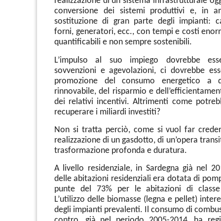
realizzazione di un sistema infrastrutturale ogg
conversione dei sistemi produttivi e, in am
sostituzione di gran parte degli impianti: ca
forni, generatori, ecc., con tempi e costi enorm
quantificabili e non sempre sostenibili.
L’impulso al suo impiego dovrebbe es
sovvenzioni e agevolazioni, ci dovrebbe es
promozione del consumo energetico a d
rinnovabile, del risparmio e dell’efficientame
dei relativi incentivi. Altrimenti come potreb
recuperare i miliardi investiti?
Non si tratta perciò, come si vuol far creder
realizzazione di un gasdotto, di un’opera transi
trasformazione profonda e duratura.
A livello residenziale, in Sardegna già nel 2
delle abitazioni residenziali era dotata di pom
punte del 73% per le abitazioni di classe
L’utilizzo delle biomasse (legna e pellet) inter
degli impianti prevalenti. Il consumo di combusti
contro, già nel periodo 2005-2014, ha regi