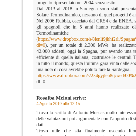
progetto ripresentato nel 2004 senza esito.
Dal 2013 al 2018 in Sardegna sono stati presentat
Solare Termodinamico, nessuno di quei progetti è an
Nel 2006 Rubbia, cacciato dal CRS4 e da ENEA, s
gli spagnoli che in 5 anni hanno realizzato olt
Termodinamiche
(
https://www.dropbox.com/s/8lenlf9jkhf2rli/Spag
dl=0
), per un totale di 2.300 MWe, ha realizzato
42.000 addetti, oggi la Spagna, pur avendo una 
efficiente di quella italiana, costruisce le central
in tutto il mondo; questa l’ultima gara vinta dalle so
una nota di cosa avrebbe potuto fare la Sardegna:
https://www.dropbox.com/s/234gyjleu8qcxed
dl=0
Rosalba Meloni
scrive:
4 Agosto 2019 alle 12:15
Trovo lo scritto di Antonio Muscas molto interessa
delle valutazioni poi argomentate con l’apporto di stu
dati.
Trovo utile che stia finalmente uscendo fuo