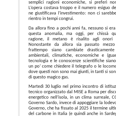
semplici ragioni economiche, si preferì no
L’opera costava troppo e il numero esiguo deg
ne giustificava l’investimento: non ci sarebbe 
rientro in tempi congrui.
Da allora fino a pochi anni fa, nessuno si er
questa anomalia, ma oggi, per chissà qu
ragione, il metano è risalito agli onori 
Nonostante da allora sia passato mezzo
frattempo siano cambiate drasticamente 
ambientali, climatiche, economiche e (gua
tecnologia e le conoscenze scientifiche siano
un po’ come chiedere il telegrafo o le locom
dove questi non sono mai giunti, in tanti si son
di questo magico gas.
Martedì 30 luglio nel primo incontro di istitu
tecnico organizzato dal MISE a Roma per discu
energetico nell’isola, in un clima surreale, C
Governo Sardo, invece di appoggiare la lodevol
Governo, che ha fissato al 2025 il termine ultim
del carbone in Italia (e quindi anche in Sard