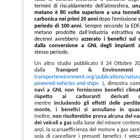
termini di riscaldamento dell’atmosfera,
una
metano è 80 volte superiore a una tonnella
carbonica nei primi 20 anni
dopo l’emissione 
periodo di 100 anni
. Sempre secondo la EDF, 
metano prodotte dall’industria estrattiva n
decenni avrebbero
azzerato i benefici sul 
dalla conversione a GNL degli impianti 
stesso periodo.
Un altro studio pubblicato il 24 Ottobre 2
dalla
Transport & Environment
transportenvironment.org/
publications/natura
powered-vehicles-and-ships-
), dimostra co
navi a GNL non forniscono benefici climatic
rispetto ai carburanti derivati d
mentre
includendo gli effetti delle perdi
monte, i benefici si annullano in quasi
Inoltre,
non risulterebbe prova alcuna del va
dei veicoli a gas
sulla base del minore conten
anzi, la scarsa
efficienza del motore a gas sar
sola di cancellare i presunti benefici.
I veic