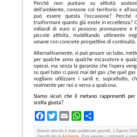
Perché non puntare su attività sostenibi
dell’ambiente, consone col territorio e all’a
può essere questa l’occasione? Perché n
trasformare quanto già esiste in eccellenza?
miliardi di euro si possono promuovere e f
piccole attività, mobilitando utilmente migl
umane con concrete prospettive di continuità.
Alternativamente, si può posare un tubo, mett
per qualche anno qualche escavatore e qualc
operai, ma senza la garanzia che l’opera veng
su quel tubo ci passi mai del gas ,che quel gas
vogliano utilizzare i sardi e, soprattutto, c
realmente per noi o serva a qualcosa.
Siamo sicuri che il metano rappresenti per
scelta giusta?
Facebook
Twitter
Email
WhatsApp
Condividi
Questo articolo è stato pubblicato giovedì, 1 Agosto 201
classificato in
Ambiente
. Puoi seguire i commenti a quest