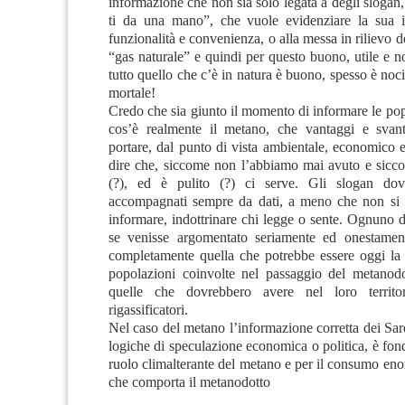
informazione che non sia solo legata a degli slogan,
ti da una mano”, che vuole evidenziare la sua in
funzionalità e convenienza, o alla messa in rilievo 
“gas naturale” e quindi per questo buono, utile e 
tutto quello che c’è in natura è buono, spesso è noci
mortale!
Credo che sia giunto il momento di informare le po
cos’è realmente il metano, che vantaggi e svant
portare, dal punto di vista ambientale, economico 
dire che, siccome non l’abbiamo mai avuto e sic
(?), ed è pulito (?) ci serve. Gli slogan dov
accompagnati sempre da dati, a meno che non si 
informare, indottrinare chi legge o sente. Ognuno d
se venisse argomentato seriamente ed onestament
completamente quella che potrebbe essere oggi la 
popolazioni coinvolte nel passaggio del metanod
quelle che dovrebbero avere nel loro territo
rigassificatori.
Nel caso del metano l’informazione corretta dei Sardi
logiche di speculazione economica o politica, è fon
ruolo climalterante del metano e per il consumo enor
che comporta il metanodotto