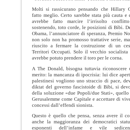
Molti si rassicurano pensando che Hillary 
fatto meglio. Certo sarebbe stata più cauta e
avrebbe fatto marcire l’irrisolto conflitt
sostenendo, toto corde, le posizioni di Bibi. De
Obama, l’annunciatore di speranza, Premio Nob
non solo non ha promosso trattative serie, m
riuscito a fermare la costruzione di un ces
Territori Occupati. Solo il vecchio socialist
avrebbe potuto prendere il toro per le corna.
A The Donald, bisogna tuttavia riconoscere u
merito: la mancanza di ipocrisia: lui dice aper
palestinesi vogliono uno straccio di pace, de
diktat del governo fascistoide di Bibi, si de
della soluzione «due Popoli/due Stati», quello
Gerusalemme come Capitale e accettare di vive
concessi dall’effendi sionista.
Questo è quello che pensa, senza avere il cor
anche la maggioranza dei democratici statu
esponenti dell’infame e vile sedicen