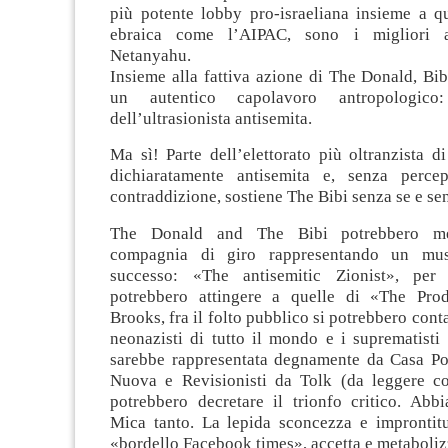
più potente lobby pro-israeliana insieme a qu
ebraica come l’AIPAC, sono i migliori a
Netanyahu.
Insieme alla fattiva azione di The Donald, Bib
un autentico capolavoro antropologico: 
dell’ultrasionista antisemita.
Ma sì! Parte dell’elettorato più oltranzista 
dichiaratamente antisemita e, senza perce
contraddizione, sostiene The Bibi senza se e se
The Donald and The Bibi potrebbero m
compagnia di giro rappresentando un mus
successo: «The antisemitic Zionist», per 
potrebbero attingere a quelle di «The Pro
Brooks, fra il folto pubblico si potrebbero conta
neonazisti di tutto il mondo e i suprematisti b
sarebbe rappresentata degnamente da Casa P
Nuova e Revisionisti da Tolk (da leggere co
potrebbero decretare il trionfo critico. Abb
Mica tanto. La lepida sconcezza e improntitu
«bordello Facebook times», accetta e metabolizz