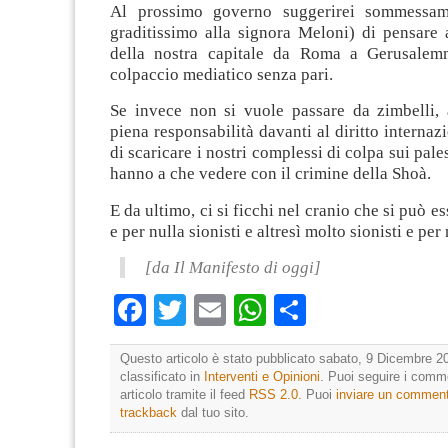
Al prossimo governo suggerirei sommessam
graditissimo alla signora Meloni) di pensare 
della nostra capitale da Roma a Gerusalem
colpaccio mediatico senza pari.
Se invece non si vuole passare da zimbelli,
piena responsabilità davanti al diritto internaz
di scaricare i nostri complessi di colpa sui pale
hanno a che vedere con il crimine della Shoà.
E da ultimo, ci si ficchi nel cranio che si può e
e per nulla sionisti e altresì molto sionisti e per 
[da Il Manifesto di oggi]
Facebook
Twitter
Email
WhatsApp
Condividi
Questo articolo è stato pubblicato sabato, 9 Dicembre 20
classificato in
Interventi e Opinioni
. Puoi seguire i comm
articolo tramite il feed
RSS 2.0
. Puoi
inviare un commen
trackback
dal tuo sito.