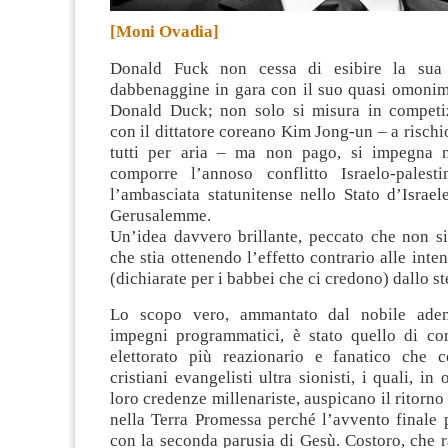
[Moni Ovadia]
Donald Fuck non cessa di esibire la sua
dabbenaggine in gara con il suo quasi omonimo,
Donald Duck; non solo si misura in competi
con il dittatore coreano Kim Jong-un – a rischio
tutti per aria – ma non pago, si impegna n
comporre l’annoso conflitto Israelo-palest
l’ambasciata statunitense nello Stato d’Israe
Gerusalemme.
Un’idea davvero brillante, peccato che non si
che stia ottenendo l’effetto contrario alle inte
(dichiarate per i babbei che ci credono) dallo s
Lo scopo vero, ammantato dal nobile ade
impegni programmatici, è stato quello di co
elettorato più reazionario e fanatico che 
cristiani evangelisti ultra sionisti, i quali, in
loro credenze millenariste, auspicano il ritorno d
nella Terra Promessa perché l’avvento finale 
con la seconda parusia di Gesù. Costoro, che 