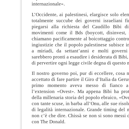
internazionale».
L’Occidente, ai palestinesi, elargisce solo el
totalmente succube dei governi israeliani f
piegarsi alla richiesta del Caudillo Bibi di
movimenti come il Bds (boycott, disinvest, 
chiamano pacificamente al boicottaggio contro l
ingiustizie che il popolo palestinese subisce i
a miriadi, da settant’anni e molti governi
sarebbero pronti a esaudire i desiderata di Bibi
di pervertire ogni legge civile degna di questo
Il nostro governo poi, pur di eccellere, cosa
accettato di fare partire il Giro d’Italia da Ge
primo momento aveva messo di fianco a
l’extension «Ovest». Ma appena Bibi ha pro
della millenaria storia del popolo ebraico, «Ove
con tante scuse, in barba all’Onu, alle sue risol
di legalità internazionale. Grande timing del 
non c’è che dire. Chissà se non si sono messi
con The Donald.