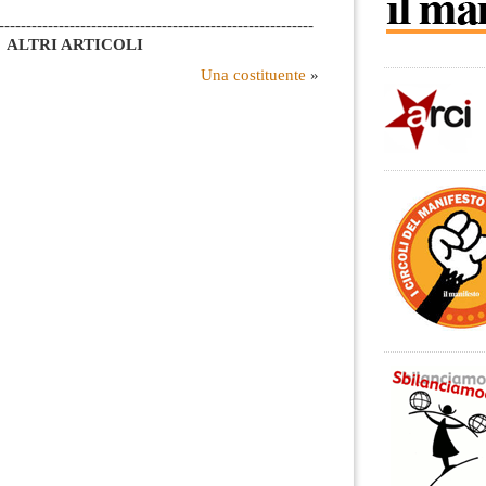
----------------------------------------------------------
ALTRI ARTICOLI
Una costituente
»