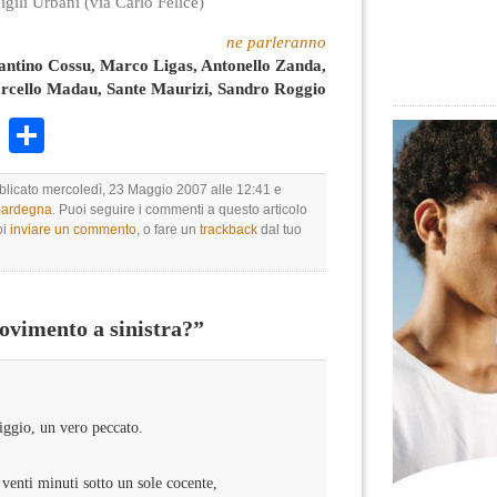
igili Urbani (via Carlo Felice)
ne parleranno
tantino Cossu, Marco Ligas, Antonello Zanda,
rcello Madau, Sante Maurizi, Sandro Roggio
k
r
ail
WhatsApp
Condividi
bblicato mercoledì, 23 Maggio 2007 alle 12:41 e
 Sardegna
. Puoi seguire i commenti a questo articolo
oi
inviare un commento
, o fare un
trackback
dal tuo
vimento a sinistra?”
iggio, un vero peccato.
enti minuti sotto un sole cocente,