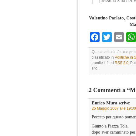
presso la Sala dei V
Valentino Parlato, Cos
Ma
Faceboo
Twitte
Em
Questo articolo è stato pu
classificato in
Politiche in
tramite il feed
RSS 2.0
. Pu
sito.
2 Commenti a “Mo
Enrico Mura
scrive:
25 Maggio 2007 alle 19:00
Peccato per questo pomer
Giunto a Piazza Tola,
dopo aver camminato per v