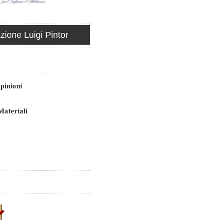
ione Luigi Pintor
pinioni
ateriali