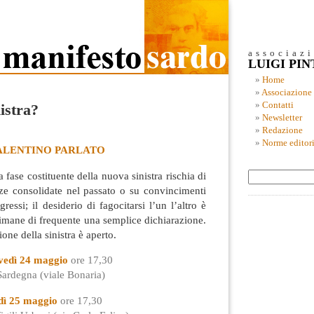
associaz
LUIGI PI
Home
Associazione
Contatti
istra?
Newsletter
Redazione
Norme editori
ALENTINO PARLATO
a fase costituente della nuova sinistra rischia di
nze consolidate nel passato o su convincimenti
ressi; il desiderio di fagocitarsi l’un l’altro è
 rimane di frequente una semplice dichiarazione.
zione della sinistra è aperto.
vedì 24 maggio
ore 17,30
Sardegna (viale Bonaria)
dì 25 maggio
ore 17,30