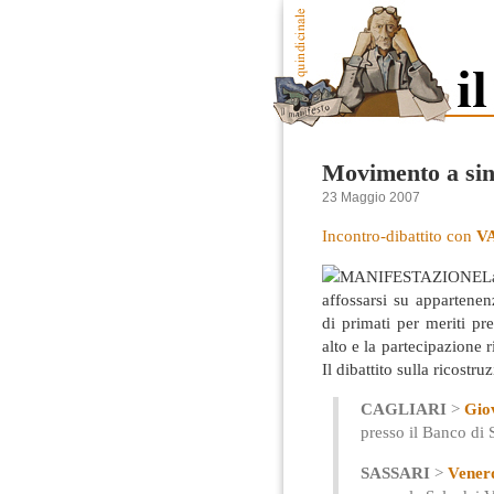
Movimento a sin
23 Maggio 2007
Incontro-dibattito con
V
L
affossarsi su appartene
di primati per meriti preg
alto e la partecipazione
Il dibattito sulla ricostru
CAGLIARI
>
Gio
presso il Banco di 
SASSARI
>
Vener