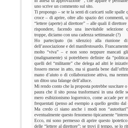
in attesa di approvazione” , che appare e permane
uno scrive un commento sul sito.
Ti propongo – se te la senti di caricarti sulle spalle
croce – di aprire, oltre allo spazio dei commenti, u
“lettere (aperte) al direttore” – alle quali il diretto
rispondere, facendo una inevitabile selezione q
troppe, diciamo con una cadenza settimanale (?)
Ho partecipato (in silenzio) alla riunione di
dell’associazione e del manifestosardo. Francament
molto “viva” – e non sono neppure mancati gli 
(malignamente) si potrebbero definire da “politica
quelli del “militante” che delega ad altri le inizat
fossero messe in atto, ma si guarda bene dall’offr
mano d’aiuto o di collaborazione attiva, ma nemm
un ditoo una falange dell’alluce.
Mi rendo conto che la proposta potrebbe suscitare o
paura che il sito possa trasformarsi in una delle so
mero esibizionismo logorroico, come accade per m
frequentati (penso ad esempio a quello gestito dal
Ma credo ci siano anche i modi non “autoritari”
eventualmente questo fenomeno tipicamente “interne
Ecco, mi sono permesso di aprire questo ipotetico 
delle “lettere al direttore”: se trovi il tempo, se lo r