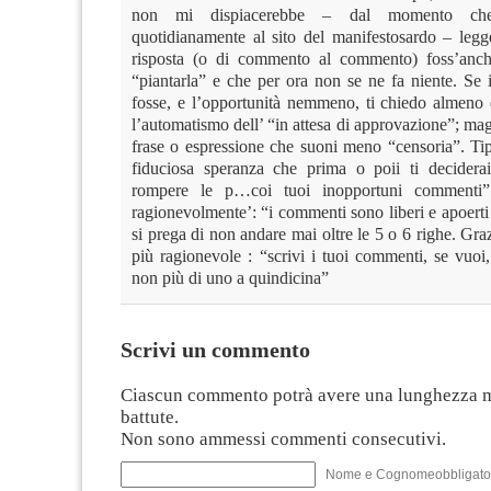
non mi dispiacerebbe – dal momento ch
quotidianamente al sito del manifestosardo – legge
risposta (o di commento al commento) foss’anch
“piantarla” e che per ora non se ne fa niente. Se 
fosse, e l’opportunità nemmeno, ti chiedo almeno 
l’automatismo dell’ “in attesa di approvazione”; mag
frase o espressione che suoni meno “censoria”. Ti
fiduciosa speranza che prima o poii ti decidera
rompere le p…coi tuoi inopportuni commenti”
ragionevolmente’: “i commenti sono liberi e apoerti a
si prega di non andare mai oltre le 5 o 6 righe. Gra
più ragionevole : “scrivi i tuoi commenti, se vuoi
non più di uno a quindicina”
Scrivi un commento
Ciascun commento potrà avere una lunghezza 
battute.
Non sono ammessi commenti consecutivi.
Nome e Cognomeobbligato