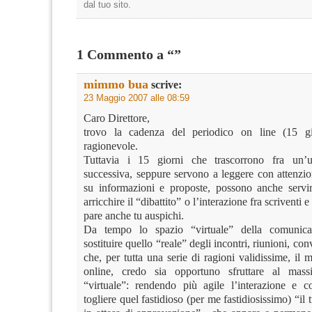
dal tuo sito.
1 Commento a “”
mimmo bua
scrive:
23 Maggio 2007 alle 08:59
Caro Direttore,
trovo la cadenza del periodico on line (15 gi
ragionevole.
Tuttavia i 15 giorni che trascorrono fra un’u
successiva, seppure servono a leggere con attenzion
su informazioni e proposte, possono anche servi
arricchire il “dibattito” o l’interazione fra scriventi 
pare anche tu auspichi.
Da tempo lo spazio “virtuale” della comunic
sostituire quello “reale” degli incontri, riunioni, co
che, per tutta una serie di ragioni validissime, il 
online, credo sia opportuno sfruttare al mas
“virtuale”: rendendo più agile l’interazione e 
togliere quel fastidioso (per me fastidiosissimo) “i