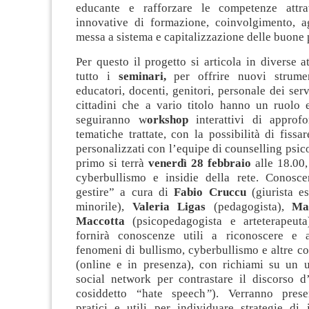
educante e rafforzare le competenze attrav
innovative di formazione, coinvolgimento, a
messa a sistema e capitalizzazione delle buone 
Per questo il progetto si articola in diverse at
tutto i
seminari,
per offrire nuovi strume
educatori, docenti, genitori, personale dei servi
cittadini che a vario titolo hanno un ruolo e
seguiranno w
orkshop
interattivi di approf
tematiche trattate, con la possibilità di fissar
personalizzati con l’equipe di counselling psic
primo si terrà
venerdì 28 febbraio
alle 18.00,
cyberbullismo e insidie della rete. Conosce
gestire” a cura di
Fabio Cruccu
(giurista es
minorile),
Valeria Ligas
(pedagogista),
Ma
Maccotta
(psicopedagogista e arteterapeuta
fornirà conoscenze utili a riconoscere e a
fenomeni di bullismo, cyberbullismo e altre co
(online e in presenza), con richiami su un u
social network per contrastare il discorso d’
cosiddetto “hate speech
”
). Verranno prese
pratici e utili per individuare strategie di 