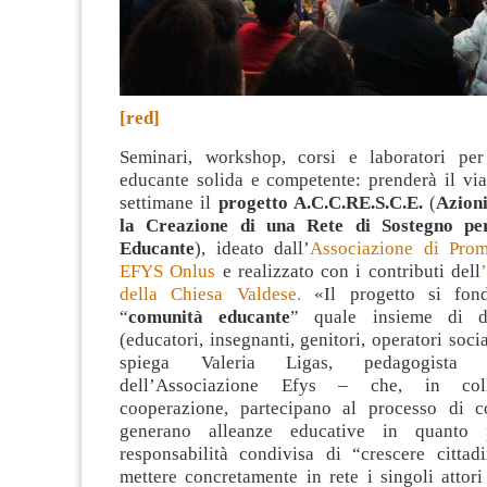
[red]
Seminari, workshop, corsi e laboratori pe
educante solida e competente: prenderà il via
settimane il
progetto A.C.C.RE.S.C.E.
(
Azion
la Creazione di una Rete di Sostegno pe
Educante
), ideato dall’
Associazione di Prom
EFYS Onlus
e realizzato con i contributi dell
della Chiesa Valdese.
«Il progetto si fond
“
comunità educante
” quale insieme di di
(educatori, insegnanti, genitori, operatori socia
spiega Valeria Ligas, pedagogista 
dell’Associazione Efys – che, in col
cooperazione, partecipano al processo di c
generano alleanze educative in quanto p
responsabilità condivisa di “crescere cittadi
mettere concretamente in rete i singoli attor