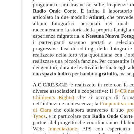
programma sarà trasmesso sulle frequenze 
Radio Onde Corte
. E infine il laboratori
articolato in due moduli:
Atlanti,
che prevede 
album fotografici personali nei quali i
racconteranno la storia della propria famiglia 
esperienza migratoria, e
Nessuna Nuova Fotog
i partecipanti saranno portati a seleziona
progressive fasi di editing, delle fotografi
realizzato nella loro vita quotidiana con l’obi
realizzare una piccola fanzine. Per consentire l
dei genitori, durante le attività destinate agli ad
uno
spazio ludico
per bambini
gratuito,
ma su 
A.C.C.RE.S.C.E.
è realizzato in rete con la c
diverse associazioni e cooperative: Il
F4CR net
Children’s Rights)
che si occupa di formaz
dell’infanzia e adolescenza; la
Cooperativa soc
di Clara
che collabora attraverso il suo
pro
Typos
, e in particolare con
Radio Onde Corte
partner del progetto che coordineranno il labo
Web
;
Inmediazione
, APS ​con esperienza 