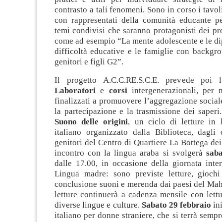
contrasto a tali fenomeni. Sono in corso i tavo
con rappresentati della comunità educante pe
temi condivisi che saranno protagonisti dei pr
come ad esempio “La mente adolescente e le di
difficoltà educative e le famiglie con backgr
genitori e figli G2”.
Il progetto A.C.C.RE.S.C.E. prevede poi l’
Laboratori
e
corsi
intergenerazionali, per m
finalizzati a promuovere l’aggregazione sociale,
la partecipazione e la trasmissione dei saperi.
Suono delle origini
, un ciclo di letture in
italiano organizzato dalla Biblioteca, dagli 
genitori del Centro di Quartiere La Bottega dei
incontro con la lingua araba si svolgerà
s
aba
dalle 17.00, in occasione della giornata inte
Lingua madre: sono previste letture, giochi 
conclusione suoni e merenda dai paesi del Mahg
letture continuerà a cadenza mensile con lettu
diverse lingue e culture.
Sabato 29 febbraio
ini
italiano per donne straniere, che si terrà sempr