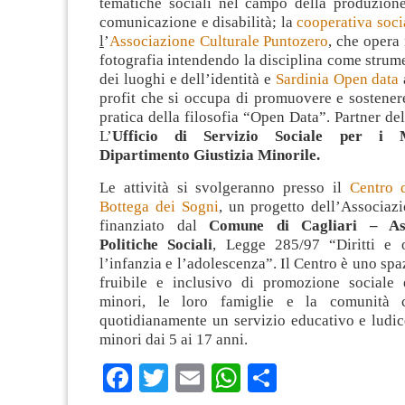
tematiche​ ​sociali​ ​nel​ ​campo​ ​della​ ​produzione
comunicazione e disabilità; la
cooperativa soci
l
’
Associazione Culturale Puntozero
, che opera
fotografia intendendo la disciplina come strum
dei luoghi e dell’identità e
Sardinia Open data
profit che si occupa di promuovere e sostenere
pratica della filosofia “Open Data”. Partner de
L’
Ufficio di Servizio Sociale per i 
Dipartimento Giustizia Minorile.
Le attività si svolgeranno presso il
Centro 
Bottega dei Sogni
, un progetto dell’Associaz
finanziato dal
Comune di Cagliari – Ass
Politiche Sociali
, Legge 285/97 “Diritti e 
l’infanzia e l’adolescenza”. Il Centro è uno spa
fruibile e inclusivo di promozione sociale 
minori, le loro famiglie e la comunità ci
quotidianamente un servizio educativo e ludic
minori dai 5 ai 17 anni.
Facebook
Twitter
Email
WhatsApp
Condividi