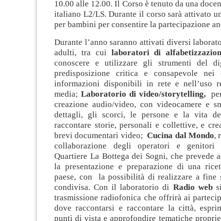
10.00 alle 12.00. Il Corso è tenuto da una docent
italiano L2/LS. Durante il corso sarà attivato u
per bambini per consentire la partecipazione an
Durante l’anno saranno attivati diversi laborato
adulti, tra cui
l
aboratori di alfabetizzazion
conoscere e utilizzare gli strumenti del d
predisposizione critica e consapevole nei 
informazioni disponibili in rete e nell’uso r
media;
Laboratorio di video/storytelling,
per 
creazione audio/video, con videocamere e sm
dettagli, gli scorci, le persone e la vita de
raccontare storie, personali e collettive, e cre
brevi documentari video;
Cucina dal Mondo
, 
collaborazione degli operatori e genitori
Quartiere La Bottega dei Sogni, che prevede a
la presentazione e preparazione di una ricet
paese, con la possibilità di realizzare a fine
condivisa. Con il laboratorio di
Radio web
s
trasmissione radiofonica che offrirà ai parteci
dove raccontarsi e raccontare la città, espri
punti di vista e approfondire tematiche proprie 