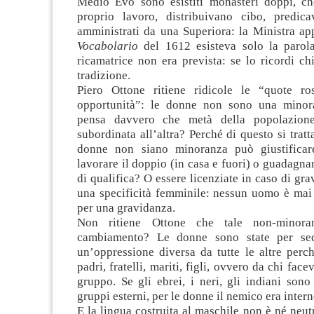
Medio Evo sono esistiti monasteri doppi, c
proprio lavoro, distribuivano cibo, predic
amministrati da una Superiora: la Ministra ap
Vocabolario
del 1612 esisteva solo la parola
ricamatrice non era prevista: se lo ricordi chi
tradizione.
Piero Ottone ritiene ridicole le “quote ro
opportunità”: le donne non sono una minor
pensa davvero che metà della popolazion
subordinata all’altra? Perché di questo si tratta
donne non siano minoranza può giustifica
lavorare il doppio (in casa e fuori) o guadagna
di qualifica? O essere licenziate in caso di gr
una specificità femminile: nessun uomo è mai 
per una gravidanza.
Non ritiene Ottone che tale non-minora
cambiamento? Le donne sono state per sec
un’oppressione diversa da tutte le altre perc
padri, fratelli, mariti, figli, ovvero da chi face
gruppo. Se gli ebrei, i neri, gli indiani sono 
gruppi esterni, per le donne il nemico era intern
E la lingua costruita al maschile non è né neut