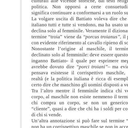
culturali alle vicende storiche, dai testi relig
politica. Non opporsi a certe consuetudin
significa continuare a conformarsi a un ruolo s
La volgare uscita di Battiato voleva dire che
italiano tutti e tutte si vendono, ma ha usato u
declina solo al femminile. Veramente il dizionar
termine “troia” viene da
“porcus troianus”
, il
con evidente riferimento al cavallo ripieno di so
Nonostante l’origine al maschile, il termi
declinato solo al femminile: deve essere questo 
inganno Battiato- il quale per esprimere meg
avrebbe dovuto dire
“porci troiani”
– ma evi
pensava esistesse il corrispettivo maschile,
realtà (e la politica italiana è ricca di esemp
certo dire che manchino gli uomini disposti a v
Tra l’altro mentre il femminile indica chi v
corpo, al maschile non esiste nemmeno il term
chi compra un corpo, se non un generico
“cliente”, quasi a dire che chi ha i soldi per c
di chi si vende.
Un‘altra annotazione si può fare sul termine 
non ha un corrispettivo maschile se non in acce