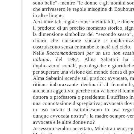
sono belle”, mentre “le donne e gli uomini so
che arrivassero le regole misogine di Bouhour
in altre lingue.
Accettare tali regole come ineluttabili, e dime
il prodotto di un preciso momento storico, sign
la dimensione simbolica del “secondo sesso”,
chiaro che coesione sociale e modernizz
costruiscono senza entrambe le metà del cielo.
Nelle
Raccomandazioni per un uso non sessis
italiana
, del 1987, Alma Sabatini ha so
implicazioni sociali, psicologiche e giuridich
per superare una visione del mondo densa di pr
Alma Sabatini scende sul pratico: avvocato, 
ritiene imbarazzante declinarli al femmini
anche un aggettivo, perché non va bene il fem
dottora o professora o presidente: il suffisso i
una connotazione dispregiativa; avvocata dovr
in uso infatti il cattolicesimo lo usa rego
dunque avvocata nostra”: la madre-sempre-ver
avvocata e le altre donne no?
Assessora sembra accettato, Ministra meno, epp