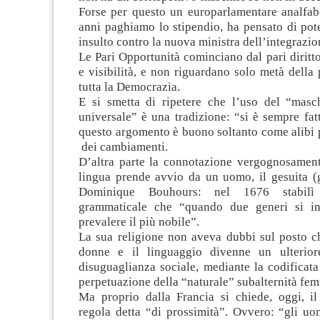
Forse per questo un europarlamentare analfabe
anni paghiamo lo stipendio, ha pensato di pot
insulto contro la nuova ministra dell’integrazio
Le Pari Opportunità cominciano dal pari dirit
e visibilità, e non riguardano solo metà dell
tutta la Democrazia.
E si smetta di ripetere che l’uso del “masc
universale” è una tradizione: “si è sempre fat
questo argomento è buono soltanto come alibi 
dei cambiamenti.
D’altra parte la connotazione vergognosamente
lingua prende avvio da un uomo, il gesuita (g
Dominique Bouhours: nel 1676 stabilì
grammaticale che “quando due generi si in
prevalere il più nobile”.
La sua religione non aveva dubbi sul posto c
donne e il linguaggio divenne un ulterior
disuguaglianza sociale, mediante la codificata
perpetuazione della “naturale” subalternità fem
Ma proprio dalla Francia si chiede, oggi, il
regola detta “di prossimità”. Ovvero: “gli uo