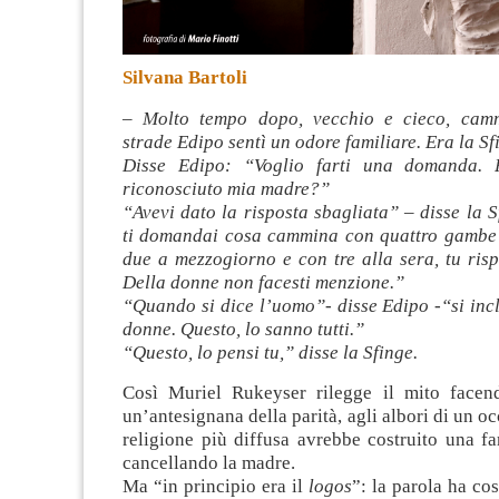
Silvana Bartoli
– Molto tempo dopo, vecchio e cieco, cam
strade Edipo sentì un odore familiare. Era la Sf
Disse Edipo: “Voglio farti una domanda.
riconosciuto mia madre?”
“Avevi dato la risposta sbagliata” – disse la
ti domandai cosa cammina con quattro gambe 
due a mezzogiorno e con tre alla sera, tu ris
Della donne non facesti menzione.”
“Quando si dice l’uomo”- disse Edipo -“si inc
donne. Questo, lo sanno tutti.”
“Questo, lo pensi tu,” disse la Sfinge
.
Così Muriel Rukeyser rilegge il mito facen
un’antesignana della parità, agli albori di un oc
religione più diffusa avrebbe costruito una fam
cancellando la madre.
Ma “in principio era il
logos
”: la parola ha co