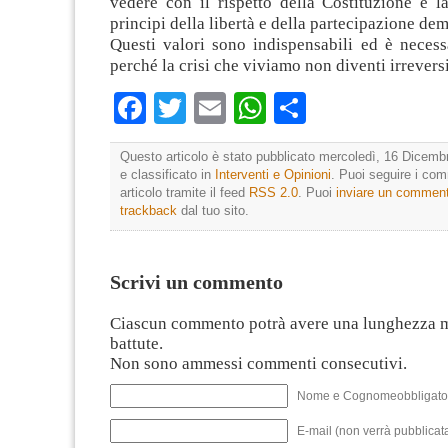
vedere con il rispetto della Costituzione e l
principi della libertà e della partecipazione dem
Questi valori sono indispensabili ed è necess
perché la crisi che viviamo non diventi irreversi
Facebook
Twitter
Email
WhatsApp
Condividi
Questo articolo è stato pubblicato mercoledì, 16 Dicemb
e classificato in
Interventi e Opinioni
. Puoi seguire i co
articolo tramite il feed
RSS 2.0
. Puoi
inviare un commen
trackback
dal tuo sito.
Scrivi un commento
Ciascun commento potrà avere una lunghezza 
battute.
Non sono ammessi commenti consecutivi.
Nome e Cognomeobbligato
E-mail (non verrà pubblicata