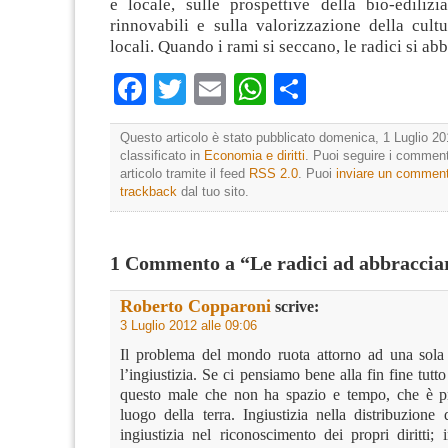
e locale, sulle prospettive della bio-edilizi
rinnovabili e sulla valorizzazione della cult
locali. Quando i rami si seccano, le radici si ab
Facebook
Twitter
Email
WhatsApp
Condividi
Questo articolo è stato pubblicato domenica, 1 Luglio 20
classificato in
Economia e diritti
. Puoi seguire i comment
articolo tramite il feed
RSS 2.0
. Puoi
inviare un commen
trackback
dal tuo sito.
1 Commento a “Le radici ad abbraccia
Roberto Copparoni
scrive:
3 Luglio 2012 alle 09:06
Il problema del mondo ruota attorno ad una sola
l’ingiustizia. Se ci pensiamo bene alla fin fine tutto
questo male che non ha spazio e tempo, che è pr
luogo della terra. Ingiustizia nella distribuzione 
ingiustizia nel riconoscimento dei propri diritti; i