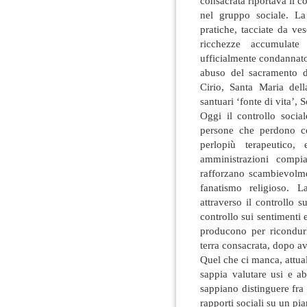
consacrata riportava il c
nel gruppo sociale. La
pratiche, tacciate da ve
ricchezze accumulate
ufficialmente condannato
abuso del sacramento de
Cirio, Santa Maria del
santuari ‘fonte di vita’, 
Oggi il controllo social
persone che perdono co
perlopiù terapeutic
amministrazioni compia
rafforzano scambievolme
fanatismo religioso. L
attraverso il controllo 
controllo sui sentimenti
producono per ricondurl
terra consacrata, dopo ave
Quel che ci manca, attua
sappia valutare usi e ab
sappiano distinguere fra 
rapporti sociali su un pia