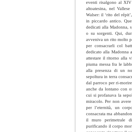
eventi risalgono al XIV
altoatesina, nel Valles
Walser: il ‘rito del répit’
in piccardo antico. Ques
dedicati alla Madonna, s
o su sorgenti. Qui, du
avveniva un rito molto pa
per consacrarli col bat
dedicato alla Madonna a
attestare il ritorno alla 
piuma messa fra le labb
alla presenza di un not
sepoltura in terra consacr
dal parroco per ri-morire
anche da lontano con of
cui si profanava la sepo
miracolo. Per non avere
per l’eternità, un cor
consacrata ma abbandonat
il muro perimetrale d
purificando il corpo mor