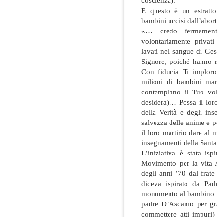
coscienza).
E questo è un estratto
bambini uccisi dall’abort
«… credo fermament
volontariamente privati
lavati nel sangue di Ges
Signore, poiché hanno r
Con fiducia Ti imploro,
milioni di bambini mar
contemplano il Tuo vol
desidera)… Possa il lor
della Verità e degli in
salvezza delle anime e pe
il loro martirio dare al
insegnamenti della San
L’iniziativa è stata isp
Movimento per la vita 
degli anni ’70 dal frat
diceva ispirato da Pad
monumento al bambino m
padre D’Ascanio per gra
commettere atti impuri)