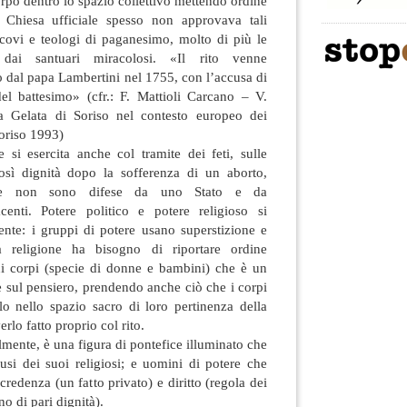
orpo dentro lo spazio collettivo mettendo ordine
 Chiesa ufficiale spesso non approvava tali
scovi e teologi di paganesimo, molto di più le
 dai santuari miracolosi. «Il rito venne
 dal papa Lambertini nel 1755, con l’accusa di
l battesimo» (cfr.: F. Mattioli Carcano – V.
la Gelata di Soriso nel contesto europeo dei
Soriso 1993)
e si esercita anche col tramite dei feti, sulle
sì dignità dopo la sofferenza di un aborto,
o, e non sono difese da uno Stato e da
centi. Potere politico e potere religioso si
nte: i gruppi di potere usano superstizione e
a religione ha bisogno di riportare ordine
sui corpi (specie di donne e bambini) che è un
 e sul pensiero, prendendo anche ciò che i corpi
o nello spazio sacro di loro pertinenza della
rlo fatto proprio col rito.
lmente, è una figura di pontefice illuminato che
usi dei suoi religiosi; e uomini di potere che
credenza (un fatto privato) e diritto (regola dei
no di pari dignità).