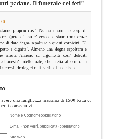
ti padane. Il funerale dei feti”
:36
stanno proprio cosi’. Non si riesumano corpi di
cerca (perche’ non e’ vero che siano connivenze
erca di dare degna sepoltura a questi corpicini. E’
spetto e dignita’. Almeno una degna sepoltura e
me rifiuti. Almeno su argomenti cosi’ delicati
d onesta’ intellettuale, che metta al centro la
nteressi ideologici o di partito. Pace r bene
to
avere una lunghezza massima di 1500 battute.
nti consecutivi.
Nome e Cognomeobbligatorio
E-mail (non verrà pubblicata) obbligatorio
Sito Web