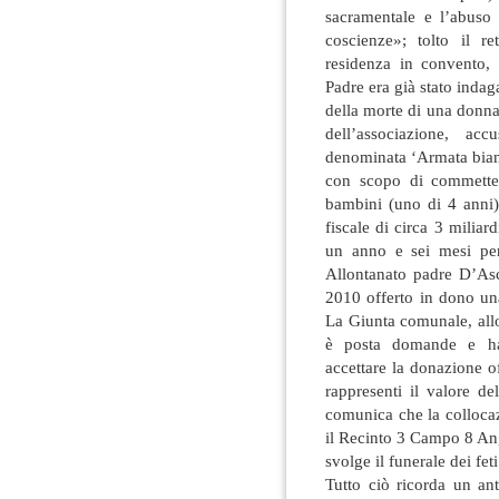
sacramentale e l’abuso 
coscienze»; tolto il re
residenza in convento, 
Padre era già stato inda
della morte di una donna 
dell’associazione, acc
denominata ‘Armata bianc
con scopo di commetter
bambini (uno di 4 anni)
fiscale di circa 3 miliar
un anno e sei mesi per
Allontanato padre D’Asc
2010 offerto in dono u
La Giunta comunale, allo
è posta domande e ha 
accettare la donazione of
rappresenti il valore d
comunica che la collocaz
il Recinto 3 Campo 8 An
svolge il funerale dei feti
Tutto ciò ricorda un ant