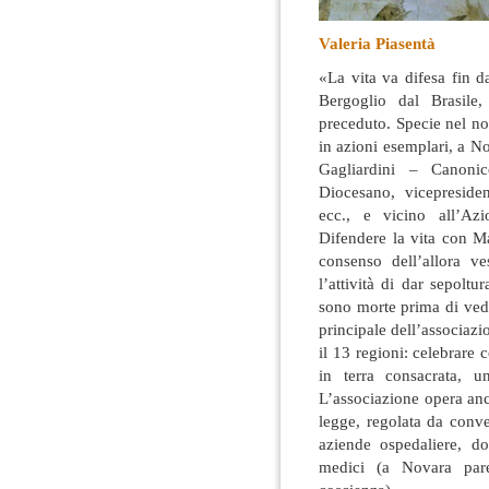
Valeria Piasentà
«La vita va difesa fin 
Bergoglio dal Brasile
preceduto
. Specie nel n
in azioni esemplari, a N
Gagliardini – Canonic
Diocesano, vicepreside
ecc., e vicino all’Az
Difendere la vita con M
consenso dell’allora 
l’attività di dar sepolt
sono morte prima di veder
principale dell’associazi
il 13 regioni: celebrare co
in terra consacrata, u
L’associazione opera anc
legge, regolata da conv
aziende ospedaliere, do
medici (a Novara pare