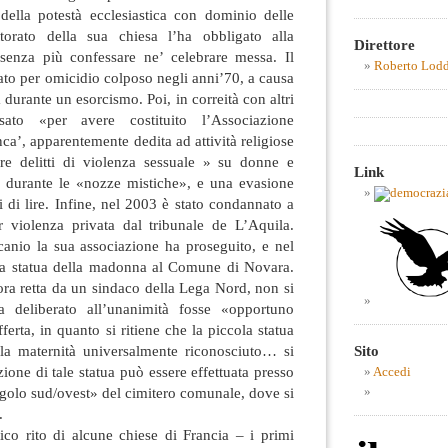
della potestà ecclesiastica con dominio delle
ttorato della sua chiesa l’ha obbligato alla
Direttore
senza più confessare ne’ celebrare messa. Il
Roberto Lod
gato per omicidio colposo negli anni’70, a causa
durante un esorcismo. Poi, in correità con altri
usato «per avere costituito l’Associazione
a’, apparentemente dedita ad attività religiose
e delitti di violenza sessuale » su donne e
Link
 durante le «nozze mistiche», e una evasione
di di lire. Infine, nel 2003 è stato condannato a
 violenza privata dal tribunale de L’Aquila.
anio la sua associazione ha proseguito, e nel
na statua della madonna al Comune di Novara.
ra retta da un sindaco della Lega Nord, non si
deliberato all’unanimità fosse «opportuno
ferta, in quanto si ritiene che la piccola statua
Sito
ella maternità universalmente riconosciuto… si
ione di tale statua può essere effettuata presso
Accedi
golo sud/ovest» del cimitero comunale, dove si
.
ico rito di alcune chiese di Francia – i primi