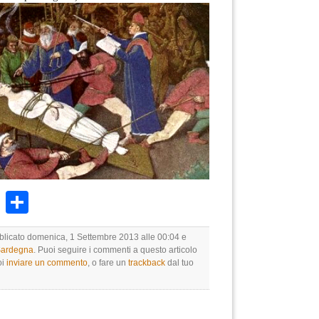
k
r
ail
WhatsApp
Condividi
bblicato domenica, 1 Settembre 2013 alle 00:04 e
 Sardegna
. Puoi seguire i commenti a questo articolo
oi
inviare un commento
, o fare un
trackback
dal tuo