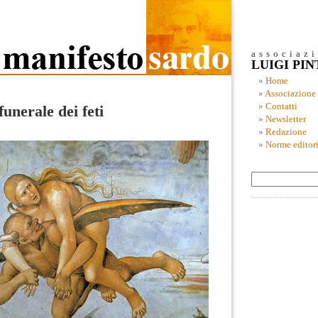
associaz
LUIGI PI
Home
Associazione
Contatti
funerale dei feti
Newsletter
Redazione
Norme editori