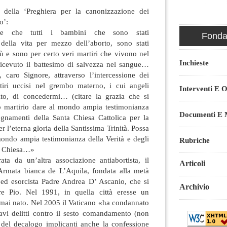
 della ‘Preghiera per la canonizzazione dei
o’:
e che tutti i bambini che sono stati
Fondaz
 della vita per mezzo dell’aborto, sono stati
ù e sono per certo veri martiri che vivono nel
Inchieste
icevuto il battesimo di salvezza nel sangue…
 caro Signore, attraverso l’intercessione dei
tiri uccisi nel grembo materno, i cui angeli
Interventi E O
to, di concedermi… (citare la grazia che si
o martirio dare al mondo ampia testimonianza
Documenti E M
segnamenti della Santa Chiesa Cattolica per la
r l’eterna gloria della Santissima Trinità. Possa
 mondo ampia testimonianza della Verità e degli
Rubriche
ta Chiesa…»
irata da un’altra associazione antiabortista, il
Articoli
Armata bianca de L’Aquila, fondata alla metà
e ed esorcista Padre Andrea D’ Ascanio, che si
Archivio
re Pio. Nel 1991, in quella città eresse un
ai nato. Nel 2005 il Vaticano «ha condannato
vi delitti contro il sesto comandamento (non
 del decalogo implicanti anche la confessione