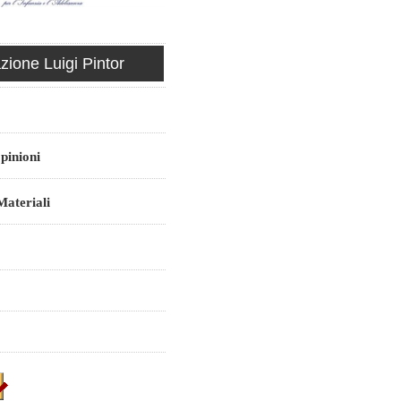
ione Luigi Pintor
pinioni
ateriali