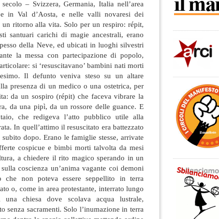
 secolo – Svizzera, Germania, Italia nell’area
e e in Val d’Aosta, e nelle valli novaresi dei
, un ritorno alla vita. Solo per un respiro: répit,
ti santuari carichi di magie ancestrali, erano
pesso della Neve, ed ubicati in luoghi silvestri
rante la messa con partecipazione di popolo,
rticolare: si ‘resuscitavano’ bambini nati morti
tesimo. Il defunto veniva steso su un altare
lla presenza di un medico o una ostetrica, per
vita: da un sospiro (répit) che faceva vibrare la
ra, da una pipì, da un rossore delle guance. E
aio, che redigeva l’atto pubblico utile alla
ata. In quell’attimo il resuscitato era battezzato
 subito dopo. Erano le famiglie stesse, arrivate
ferte cospicue e bimbi morti talvolta da mesi
ltura, a chiedere il rito magico sperando in un
 sulla coscienza un’anima vagante coi demoni
po che non poteva essere seppellito in terra
o o, come in area protestante, interrato lungo
i una chiesa dove scolava acqua lustrale,
to senza sacramenti. Solo l’inumazione in terra