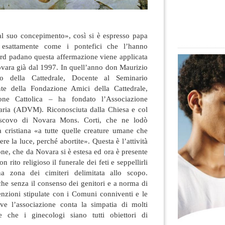
dal suo concepimento», così si è espresso papa
, esattamente come i pontefici che l’hanno
ord padano questa affermazione viene applicata
ovara già dal 1997. In quell’anno don Maurizio
o della Cattedrale, Docente al Seminario
nte della Fondazione Amici della Cattedrale,
ione Cattolica – ha fondato l’Associazione
aria (ADVM). Riconosciuta dalla Chiesa e col
vescovo di Novara Mons. Corti, che ne lodò
ura cristiana «a tutte quelle creature umane che
e la luce, perché abortite». Questa è l’attività
one, che da Novara si è estesa ed ora è presente
n rito religioso il funerale dei feti e seppellirli
na zona dei cimiteri delimitata allo scopo.
he senza il consenso dei genitori e a norma di
enzioni stipulate con i Comuni conniventi e le
ve l’associazione conta la simpatia di molti
 che i ginecologi siano tutti obiettori di