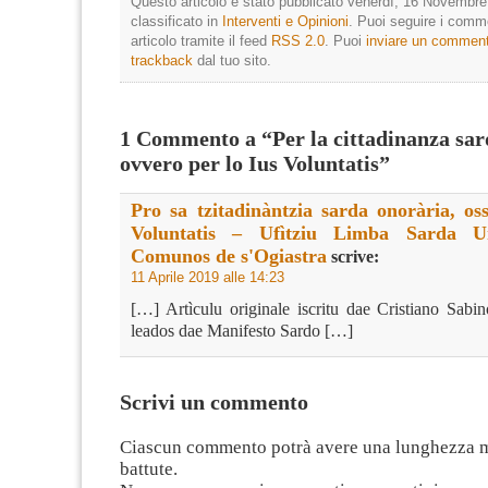
Questo articolo è stato pubblicato venerdì, 16 Novembre
classificato in
Interventi e Opinioni
. Puoi seguire i comm
articolo tramite il feed
RSS 2.0
. Puoi
inviare un commen
trackback
dal tuo sito.
1 Commento a “Per la cittadinanza sar
ovvero per lo Ius Voluntatis”
Pro sa tzitadinàntzia sarda onorària, oss
Voluntatis – Ufìtziu Limba Sarda U
Comunos de s'Ogiastra
scrive:
11 Aprile 2019 alle 14:23
[…] Artìculu originale iscritu dae Cristiano Sabin
leados dae Manifesto Sardo […]
Scrivi un commento
Ciascun commento potrà avere una lunghezza 
battute.