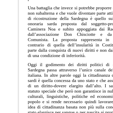
Una battaglia che invece si potrebbe proporre
non subalterna e che vuole diventare parte att
di ricostruzione della Sardegna è quello sul
onoraria sarda proposta dal soggetto-pro
Caminera Noa e subito appoggiata dai Rad
dall’associazione Don Chisciotte e da
Comunista.
La proposta rappresenta in ef
contrario di quella dell’insularità in Costi
parte dalla conquista di nuovi diritti e non dal
di una condizione di inferiorità.
Oggi il godimento dei diritti politici di 
Sardegna passa attraverso l’unico canale del
italiana. In altre parole oggi la cittadinanza
sardi è quella concessa da uno stato e che as
di un diritto-dovere elargito dall’alto. I 
statuto speciale che però non garantisce in null
culturali, linguistiche, politiche ed econom
popolo e si rende necessario quindi lavora
idea di cittadinanza basata non più sulla con
stato elargisce per sangue o per nascita ai prop