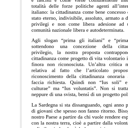
e fascisti e come viene comunemente inte
totalità delle forze politiche agenti all’int
italiano: la cittadinanza come bene concesso 
stato eterno, indivisibile, assoluto, armato a d
privilegi e non come libera adesione ad 
comunità nazionale libera e autodeterminata.
Agli slogan “prima gli italiani” e “prim
sottendono una concezione della citt
privilegio, la nostra proposta contrappon
cittadinanza come progetto di vita volontario
finora non riconosciuta. Un’altra critica 
relativa al fatto che l’articolato propo
riconoscimento della cittadinanza onoraria
faccia richiesta. Quindi non “Ius soli” 
culturae” ma “Ius voluntatis”. Non si trat
neppure di una svista, bensì di un progetto pol
La Sardegna si sta dissanguando, ogni anno p
di giovani che spesso non fanno ritorno. Biso
nostro Paese a partire da chi vuole rendere esp
con la nostra terra, cioè a partire dalla volont