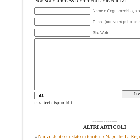
Non sono ammessi commenti consecutivi.
Nome e Cognomeobbligato
E-mail (non verrà pubblicata
Sito Web
caratteri disponibili
--------------------------------------------------------
-------------
ALTRI ARTICOLI
«
Nuovo delitto di Stato in territorio Mapuche
La Reg