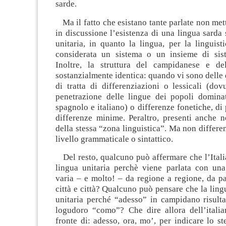
sarde.
Ma il fatto che esistano tante parlate non me
in discussione l’esistenza di una lingua sarda
unitaria, in quanto la lingua, per la linguisti
considerata un sistema o un insieme di siste
Inoltre, la struttura del campidanese e de
sostanzialmente identica: quando vi sono delle 
di tratta di differenziazioni o lessicali (dov
penetrazione delle lingue dei popoli dominato
spagnolo e italiano) o differenze fonetiche, di
differenze minime. Peraltro, presenti anche n
della stessa “zona linguistica”. Ma non differen
livello grammaticale o sintattico.
Del resto, qualcuno può affermare che l’Itali
lingua unitaria perchè viene parlata con un
varia – e molto! – da regione a regione, da p
città e città? Qualcuno può pensare che la ling
unitaria perché “adesso” in campidano risult
logudoro “como”? Che dire allora dell’italia
fronte di: adesso, ora, mo’, per indicare lo st