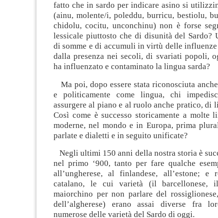
fatto che in sardo per indicare asino si utilizz
(ainu, molente/i, poleddu, burricu, bestiolu, bu
chidolu, cocitu, unconchinu) non è forse seg
lessicale piuttosto che di disunità del Sardo? 
di somme e di accumuli in virtù delle influenze
dalla presenza nei secoli, di svariati popoli, 
ha influenzato e contaminato la lingua sarda?
Ma poi, dopo essere stata riconosciuta anche
e politicamente come lingua, chi impedis
assurgere al piano e al ruolo anche pratico, di 
Così come è successo storicamente a molte li
moderne, nel mondo e in Europa, prima plural
parlate e dialetti e in seguito unificate?
Negli ultimi 150 anni della nostra storia è suc
nel primo ‘900, tanto per fare qualche esem
all’ungherese, al finlandese, all’estone; e 
catalano, le cui varietà (il barcellonese, i
maiorchino per non parlare del rossiglionese,
dell’algherese) erano assai diverse fra lo
numerose delle varietà del Sardo di oggi.