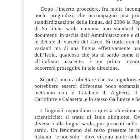
Dopo l’incerto procedere, fra molte incomp
pochi pregiudizi, che accompagnò una pri
standardizzazione della lingua, dal 2006 la Reg
di Sa limba sarda comuna, uno standard lin
documenti in uscita dall’Amministrazione e di
le decine di varietà del sardo. Si tratta non d
varianti ma di una lingua effettivamente par
dell’Isola, qualcosa che sta al sardo come il
all’italiano nascente. È un primo incorag
occorrerà proseguire in tale direzione.
Si potrà ancora obiettare che tra logudores
potrebbero esserci differenze poco sostanzi
mettiamo con il Catalano di Alghero, il
Carloforte e Calasetta, e lo stesso Gallurese e S
I linguisti rispondono a questa obiezione 
scientificità: si tratta di Isole alloglotte. 
diverse dalla lingua sarda, pur presenti nello s
sardo. Un fenomeno del resto presente in tutt
italiano – e non solo – dove vi sono molte isole 