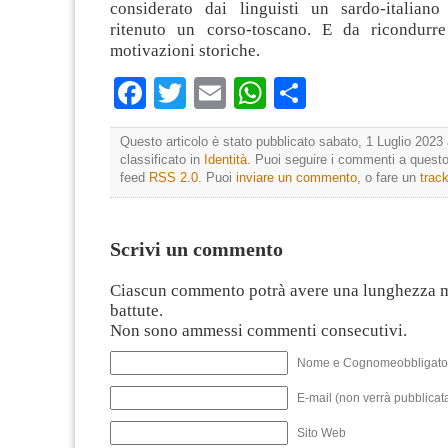
considerato dai linguisti un sardo-italiano
ritenuto un corso-toscano. E da ricondurr
motivazioni storiche.
Facebook
Twitter
Email
WhatsApp
Condividi
Questo articolo è stato pubblicato sabato, 1 Luglio 2023 
classificato in
Identità
. Puoi seguire i commenti a questo 
feed
RSS 2.0
. Puoi
inviare un commento
, o fare un
trac
Scrivi un commento
Ciascun commento potrà avere una lunghezza 
battute.
Non sono ammessi commenti consecutivi.
Nome e Cognomeobbligato
E-mail (non verrà pubblicata
Sito Web