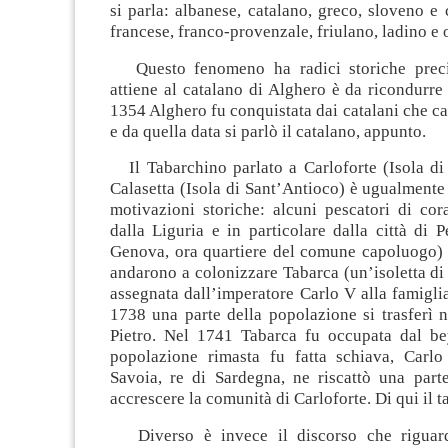
si parla: albanese, catalano, greco, sloveno e 
francese, franco-provenzale, friulano, ladino e 
Questo fenomeno ha radici storiche preci
attiene al catalano di Alghero è da ricondurre 
1354 Alghero fu conquistata dai catalani che ca
e da quella data si parlò il catalano, appunto.
Il Tabarchino parlato a Carloforte (Isola di 
Calasetta (Isola di Sant’Antioco) è ugualmente
motivazioni storiche: alcuni pescatori di cor
dalla Liguria e in particolare dalla città di P
Genova, ora quartiere del comune capoluogo) 
andarono a colonizzare Tabarca (un’isoletta di 
assegnata dall’imperatore Carlo V alla famigli
1738 una parte della popolazione si trasferì n
Pietro. Nel 1741 Tabarca fu occupata dal be
popolazione rimasta fu fatta schiava, Carl
Savoia, re di Sardegna, ne riscattò una part
accrescere la comunità di Carloforte. Di qui il 
Diverso è invece il discorso che riguarda