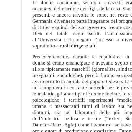
Le donne comunque, secondo i nazisti, era
occuparsi del marito e dei figli, della casa. So
presenti, e ancora talvolta lo sono, nel resto
Germania divennero parte integrante del progr
di Hitler e quindi del suo governo. Venne così 
10% del totale degli iscritti l’ammissio
all’Università e fu negato l’accesso a diver
soprattutto a ruoli dirigenziali.
Precedentemente, durante la repubblica di
donne si erano emancipate e avevano svolto ru
allora tipicamente maschili (giornaliste, sindac
insegnanti, sociologhe), perciò furono accusat
aver corrotto la morale del popolo tedesco. La 
nel campo era in costante pericolo per le privaz
le malattie, gli aborti per le donne incinte, le v
psicologiche, i terribili esperimenti “med
umane, i massacranti turni di lavoro sia n
dintorni, sia nei laboratori delle più imp
dell’industria bellica e tessile (Texled, Si
Daimler-Benz, Agfa) come lavoratrici schiave 
ore e quote di produzione elevatissime. Furon