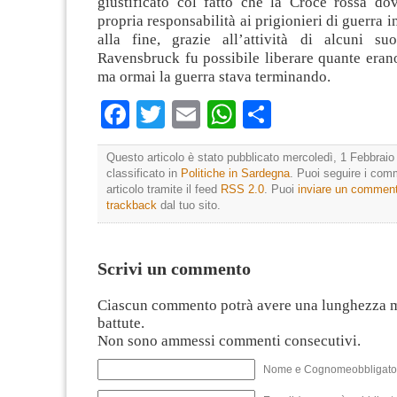
giustificato col fatto che la Croce rossa dov
propria responsabilità ai prigionieri di guerra 
alla fine, grazie all’attività di alcuni su
Ravensbruck fu possibile liberare quante eran
ma ormai la guerra stava terminando.
Facebook
Twitter
Email
WhatsApp
Condividi
Questo articolo è stato pubblicato mercoledì, 1 Febbraio
classificato in
Politiche in Sardegna
. Puoi seguire i com
articolo tramite il feed
RSS 2.0
. Puoi
inviare un commen
trackback
dal tuo sito.
Scrivi un commento
Ciascun commento potrà avere una lunghezza 
battute.
Non sono ammessi commenti consecutivi.
Nome e Cognomeobbligato