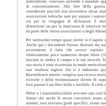
indesiderate, venivano arrestate e mandate ap
di concentramento. Alla fine della guerr
considerate asociali non ricevettero alcun aiut
associazioni tedesche nate per aiutare i sopravv
sia per la vergogna di dichiarare il mot
detenzione sia per la mancanza di interesse ne
da parte delle stesse associazioni o degli Alleati
Per tantissimo tempo quasi niente si è saputo
Anche qui i documenti furono distrutti dai na
sicuramente il fatto che avesse ospitat
relativamente poco numerose donne ebree (1
lasciare in ombra il campo e le sue atrocità. So
sua storia è stata ricostruita in modo meticolos
una studiosa inglese che si è imbattuta qu
Ravensbruck mentre compiva una ricerca storica.
ricerche e delle testimonianze dirette di sop
loro parenti è un libro bello e terribile: Il cielo 
Hitler e i nazionalsocialisti avevano una così b
donne che anche le stesse carceriere erano ag
uomini, non avevano gradi specifici, erano ausi