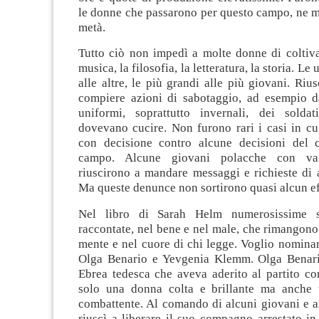
le donne che passarono per questo campo, ne m
metà.
Tutto ciò non impedì a molte donne di coltiva
musica, la filosofia, la letteratura, la storia. L
alle altre, le più grandi alle più giovani. Rius
compiere azioni di sabotaggio, ad esempio 
uniformi, soprattutto invernali, dei solda
dovevano cucire. Non furono rari i casi in cu
con decisione contro alcune decisioni del 
campo. Alcune giovani polacche con var
riuscirono a mandare messaggi e richieste di a
Ma queste denunce non sortirono quasi alcun ef
Nel libro di Sarah Helm numerosissime 
raccontate, nel bene e nel male, che rimangono 
mente e nel cuore di chi legge. Voglio nomina
Olga Benario e Yevgenia Klemm. Olga Benari
Ebrea tedesca che aveva aderito al partito co
solo una donna colta e brillante ma anche 
combattente. Al comando di alcuni giovani e a
riuscì a liberare il suo compagno arrestato in