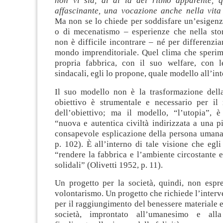
non vi sia, al di là del ritmo apparente, 
affascinante, una vocazione anche nella vita
Ma non se lo chiede per soddisfare un’esigenza
o di mecenatismo – esperienze che nella stor
non è difficile incontrare – né per differenziar
mondo imprenditoriale. Quel clima che sperime
propria fabbrica, con il suo welfare, con l
sindacali, egli lo propone, quale modello all’int
Il suo modello non è la trasformazione della
obiettivo è strumentale e necessario per il
dell’obiettivo; ma il modello, “l’utopia”, 
“nuova e autentica civiltà indirizzata a una più
consapevole esplicazione della persona umana 
p. 102). È all’interno di tale visione che egl
“rendere la fabbrica e l’ambiente circostante
solidali” (Olivetti 1952, p. 11).
Un progetto per la società, quindi, non espr
volontarismo. Un progetto che richiede l’interve
per il raggiungimento del benessere materiale e 
società, improntato all’umanesimo e alla