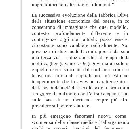
imprenditori non altrettanto “illuminati”.
La successiva evoluzione della fabbrica Olivet
della situazione economica del paese, in c
consentono di immaginare che quel modello,
contesto profondamente differente e i
contingenze oggi non attuali, possa essere
circostante sono cambiate radicalmente. No
presenza di due modelli contrapposti da supe
una terza via – soluzione che, al tempo della
molti vagheggiavano -. Oggi governa un solo m
è quello uscito vincente dal confronto con il s
bensì una forma di capitalismo, più estremo
temperamenti che lo avevano caratterizzato 
della seconda metà del secolo scorso, probabil
a reggere il confronto con l’altra campana. Un 
sulla base di un liberismo sempre più sfre
prevalere sul potere statuale.
In più emergono fenomeni nuovi, come l
scomparsa della classe media e l’allargamento
ricchi e poveri; l’acuirsi del fenomeno 