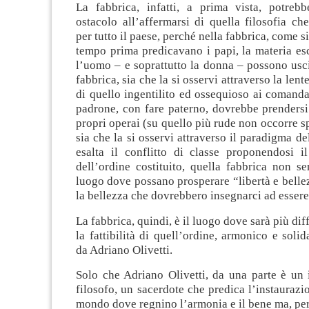
La fabbrica, infatti, a prima vista, potrebb
ostacolo all’affermarsi di quella filosofia c
per tutto il paese, perché nella fabbrica, come 
tempo prima predicavano i papi, la materia es
l’uomo – e soprattutto la donna – possono usci
fabbrica, sia che la si osservi attraverso la lent
di quello ingentilito ed ossequioso ai comand
padrone, con fare paterno, dovrebbe prendersi 
propri operai (su quello più rude non occorre s
sia che la si osservi attraverso il paradigma d
esalta il conflitto di classe proponendosi i
dell’ordine costituito, quella fabbrica non s
luogo dove possano prosperare “libertà e bellezz
la bellezza che dovrebbero insegnarci ad essere 
La fabbrica, quindi, è il luogo dove sarà più dif
la fattibilità di quell’ordine, armonico e soli
da Adriano Olivetti.
Solo che Adriano Olivetti, da una parte è un i
filosofo, un sacerdote che predica l’instauraz
mondo dove regnino l’armonia e il bene ma, per a