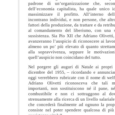
padrone di un’organizzazione che, secon
dell’economia capitalista, ha quale unico i
massimizzare il profitto. All’interno del
incontrano individui, e non persone, che alt
fattori della produzione, da trattare e da retrib
al comandamento del liberismo, con una s
sussistenza. Sia Pio XII che Adriano Olivetti,
avanzeranno l’auspicio di riconoscere ai lavor
almeno un po’ più elevato di quanto strettam
alla sopravvivenza, seppure le motivazion
quell’auspicio non coincidano del tutto.
Nel porgere gli auguri di Natale ai propri 
dicembre del 1955, – ricordando e annuncia
oggi verrebbero rubricate con il nome di welf
Adriano Olivetti riconosceva che tali m
importanti, non sostituiscono né il pane, né
combustibile e non ci sottraggono al dov
strenuamente alla ricerca di un livello salariale
che concederà finalmente ad ognuno la pro
consiste nel poter spendere qualcosa di pi