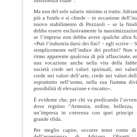
sussistenza vitale”.
Ma non del solo salario minimo si tratta: Adrian
più a fondo e si chiede – in occasione dell’i
nuovo stabilimento di Pozzuoli – se la finali
debba essere esclusivamente la massimizzazion
se l’impresa non debba avere qualche altra fu
«Può l’industria darsi dei fini? – egli scrive – 
semplicemente nell’indice dei profitti? Non v
ritmo apparente qualcosa di più affascinate, u
una vocazione anche nella vita della fabbr
società crede nei valori spirituali, nei valor
crede nei valori dell’arte, crede nei valori del
soprattutto nell’uomo, nella sua fiamma div
possibilità di elevazione e riscatto».
È evidente che, per chi va predicando l’avve
dove regnino “Armonia, ordine, bellezza, p
un’impresa in coerenza con quei principi c
grande sfida.
Per meglio capire, occorre tener conto di 
dell’esperienza di Adriano Olivetti