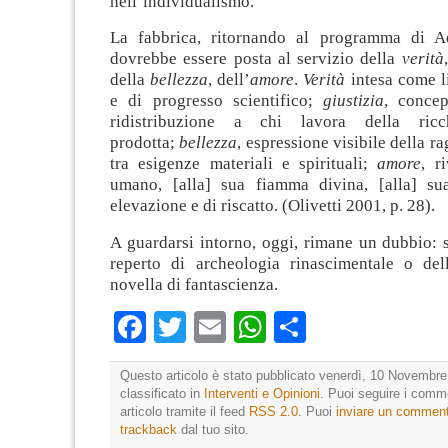
nell’individualismo.
La fabbrica, ritornando al programma di Ad
dovrebbe essere posta al servizio della
verità
della
bellezza
, dell’
amore
.
Verità
intesa come li
e di progresso scientifico;
giustizia
, conce
ridistribuzione a chi lavora della ric
prodotta;
bellezza
, espressione visibile della r
tra esigenze materiali e spirituali;
amore
, r
umano, [alla] sua fiamma divina, [alla] sua
elevazione e di riscatto. (Olivetti 2001, p. 28).
A guardarsi intorno, oggi, rimane un dubbio: se
reperto di archeologia rinascimentale o del
novella di fantascienza.
Facebook
Twitter
Email
WhatsApp
Condividi
Questo articolo è stato pubblicato venerdì, 10 Novembre
classificato in
Interventi e Opinioni
. Puoi seguire i comm
articolo tramite il feed
RSS 2.0
. Puoi
inviare un commen
trackback
dal tuo sito.