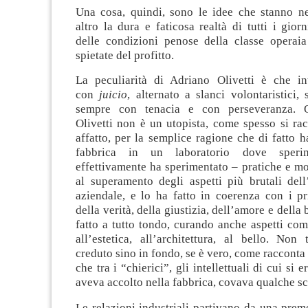
Una cosa, quindi, sono le idee che stanno ne
altro la dura e faticosa realtà di tutti i giorn
delle condizioni penose della classe operaia
spietate del profitto.
La peculiarità di Adriano Olivetti è che in
con
juicio
, alternato a slanci volontaristici,
sempre con tenacia e con perseveranza. 
Olivetti non è un utopista, come spesso si ra
affatto, per la semplice ragione che di fatto h
fabbrica in un laboratorio dove sper
effettivamente ha sperimentato – pratiche e mod
al superamento degli aspetti più brutali dell
aziendale, e lo ha fatto in coerenza con i pri
della verità, della giustizia, dell’amore e della 
fatto a tutto tondo, curando anche aspetti come
all’estetica, all’architettura, al bello. Non
creduto sino in fondo, se è vero, come raccont
che tra i “chierici”, gli intellettuali di cui si 
aveva accolto nella fabbrica, covava qualche s
Le relazioni industriali partivano da una prem