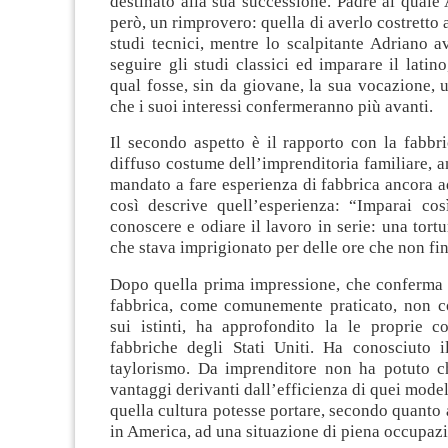
destinato alla sua successione. Padre al qual
però, un rimprovero: quella di averlo costretto 
studi tecnici, mentre lo scalpitante Adriano a
seguire gli studi classici ed imparare il latin
qual fosse, sin da giovane, la sua vocazione,
che i suoi interessi confermeranno più avanti.
Il secondo aspetto è il rapporto con la fabbr
diffuso costume dell’imprenditoria familiare, 
mandato a fare esperienza di fabbrica ancora a
così descrive quell’esperienza: “Imparai cos
conoscere e odiare il lavoro in serie: una tortu
che stava imprigionato per delle ore che non fi
Dopo quella prima impressione, che conferma c
fabbrica, come comunemente praticato, non c
sui istinti, ha approfondito la le proprie c
fabbriche degli Stati Uniti. Ha conosciuto i
taylorismo. Da imprenditore non ha potuto c
vantaggi derivanti dall’efficienza di quei model
quella cultura potesse portare, secondo quanto
in America, ad una situazione di piena occupaz