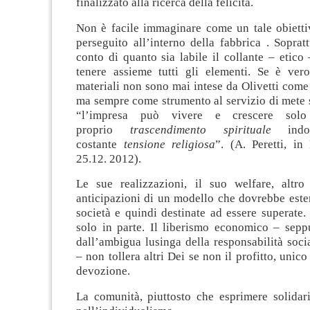
finalizzato alla ricerca della felicità.
Non è facile immaginare come un tale obietti
perseguito all’interno della fabbrica . Sopratt
conto di quanto sia labile il collante – etic
tenere assieme tutti gli elementi. Se è ver
materiali non sono mai intese da Olivetti come f
ma sempre come strumento al servizio di mete s
“l’impresa può vivere e crescere solo 
proprio
trascendimento spirituale
indo
costante
tensione religiosa
”. (A. Peretti, in
25.12. 2012).
Le sue realizzazioni, il suo welfare, altr
anticipazioni di un modello che dovrebbe esten
società e quindi destinate ad essere superate
solo in parte. Il liberismo economico – seppu
dall’ambigua lusinga della responsabilità soci
– non tollera altri Dei se non il profitto, unic
devozione.
La comunità, piuttosto che esprimere solidari