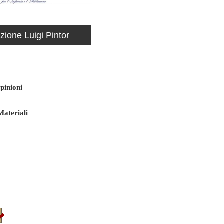
ione Luigi Pintor
pinioni
ateriali