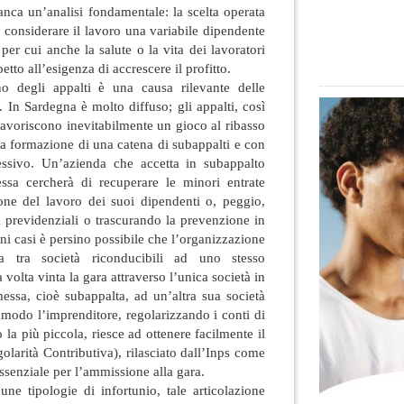
nca un’analisi fondamentale: la scelta operata
i considerare il lavoro una variabile dipendente
 per cui anche la salute o la vita dei lavoratori
tto all’esigenza di accrescere il profitto.
o degli appalti è una causa rilevante delle
. In Sardegna è molto diffuso; gli appalti, così
avoriscono inevitabilmente un gioco al ribasso
 la formazione di una catena di subappalti e con
essivo. Un’azienda che accetta in subappalto
sa cercherà di recuperare le minori entrate
zione del lavoro dei suoi dipendenti o, peggio,
 previdenziali o trascurando la prevenzione in
uni casi è persino possibile che l’organizzazione
a tra società riconducibili ad uno stesso
volta vinta la gara attraverso l’unica società in
essa, cioè subappalta, ad un’altra sua società
 modo l’imprenditore, regolarizzando i conti di
o la più piccola, riesce ad ottenere facilmente il
arità Contributiva), rilasciato dall’Inps come
essenziale per l’ammissione alla gara.
ne tipologie di infortunio, tale articolazione