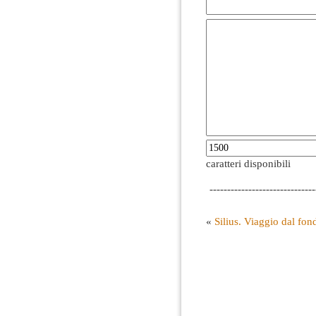
caratteri disponibili
------------------------------
«
Silius. Viaggio dal fon