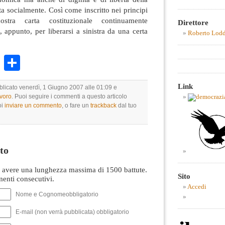
 socialmente. Così come inscritto nei principi
ostra carta costituzionale continuamente
Direttore
appunto, per liberarsi a sinistra da una certa
Roberto Lod
k
r
ail
WhatsApp
Condividi
Link
bblicato venerdì, 1 Giugno 2007 alle 01:09 e
avoro
. Puoi seguire i commenti a questo articolo
oi
inviare un commento
, o fare un
trackback
dal tuo
to
avere una lunghezza massima di 1500 battute.
Sito
nti consecutivi.
Accedi
Nome e Cognomeobbligatorio
E-mail (non verrà pubblicata) obbligatorio