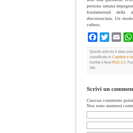
persona umana impegnata
fondamentali della n
disconosciuta. Un modo, 
cultura.
Faceboo
Twitte
Em
Questo articolo è stato pu
classificato in
Capitale e l
tramite il feed
RSS 2.0
. Pu
sito.
Scrivi un commen
Ciascun commento potrà 
Non sono ammessi comme