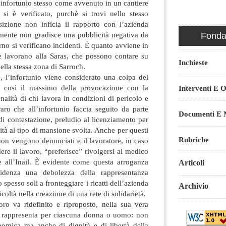
’infortunio stesso come avvenuto in un cantiere
si è verificato, purchè si trovi nello stesso
izione non inficia il rapporto con l’azienda
mente non gradisce una pubblicità negativa da
Fondaz
erno si verificano incidenti. È quanto avviene in
e lavorano alla Saras, che possono contare su
Inchieste
nella stessa zona di Sarroch.
e, l’infortunio viene considerato una colpa del
ge così il massimo della provocazione con la
Interventi E O
onalità di chi lavora in condizioni di pericolo e
aro che all’infortunio faccia seguito da parte
Documenti E M
 di contestazione, preludio al licenziamento per
ità al tipo di mansione svolta. Anche per questi
Rubriche
 non vengono denunciati e il lavoratore, in caso
dere il lavoro, “preferisce” rivolgersi al medico
he all’Inail. È evidente come questa arroganza
Articoli
idenza una debolezza della rappresentanza
 spesso soli a fronteggiare i ricatti dell’azienda
Archivio
coltà nella creazione di una rete di solidarietà.
voro va ridefinito e riproposto, nella sua vera
o rappresenta per ciascuna donna o uomo: non
omica ma anche di dignità e di libertà della