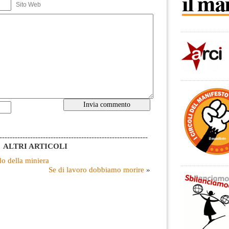
Sito Web
----------------------------------------------------------
ALTRI ARTICOLI
do della miniera
Se di lavoro dobbiamo morire
»