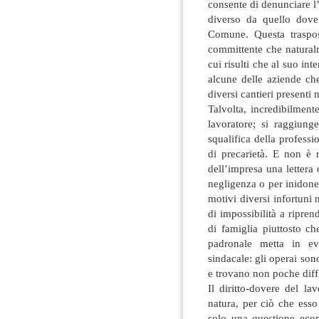
consente di denunciare l
diverso da quello dove 
Comune. Questa traspos
committente che natural
cui risulti che al suo int
alcune delle aziende ch
diversi cantieri presenti 
Talvolta, incredibilment
lavoratore; si raggiun
squalifica della professi
di precarietà. E non è r
dell’impresa una lettera
negligenza o per inidone
motivi diversi infortuni
di impossibilità a ripren
di famiglia piuttosto c
padronale metta in ev
sindacale: gli operai sono
e trovano non poche diffi
Il diritto-dovere del la
natura, per ciò che ess
solo una questione econ