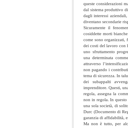
queste considerazioni ma
dal sistema produttivo d
dagli interessi aziendali,
diventano secondarie rispe
Sicuramente il fenomen
cosiddette morti bianche
come sono organizzati, f
dei costi del lavoro con
uno sfruttamento progr
una determinata commes
attraverso l’intensifica
non pagando i contributi
tema di sicurezza. In tal
dei subappalti avveng
imprenditore. Questi, una 
regola, assegna la comm
non in regola. In questo
una sola società, di solit
Durc (Documento di Regol
garanzia di affidabilità, 
Ma non è tutto, per alcu