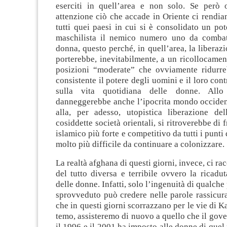
eserciti in quell’area e non solo. Se però
attenzione ciò che accade in Oriente ci rendi
tutti quei paesi in cui si è consolidato un pot
maschilista il nemico numero uno da combat
donna, questo perché, in quell’area, la liberaz
porterebbe, inevitabilmente, a un ricollocamen
posizioni “moderate” che ovviamente ridurr
consistente il potere degli uomini e il loro cont
sulla vita quotidiana delle donne. Allo
danneggerebbe anche l’ipocrita mondo occident
alla, per adesso, utopistica liberazione de
cosiddette società orientali, si ritroverebbe di
islamico più forte e competitivo da tutti i punti 
molto più difficile da continuare a colonizzare.
La realtà afghana di questi giorni, invece, ci ra
del tutto diversa e terribile ovvero la ricad
delle donne. Infatti, solo l’ingenuità di qualche 
sprovveduto può credere nelle parole rassicura
che in questi giorni scorrazzano per le vie di K
temo, assisteremo di nuovo a quello che il gove
il 1996 e il 2001 ha imposto alle donne di quel 