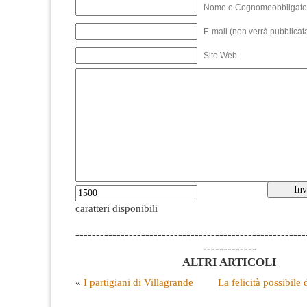
Nome e Cognomeobbligato
E-mail (non verrà pubblicata
Sito Web
caratteri disponibili
--------------------------------------------------------
-------------
ALTRI ARTICOLI
«
I partigiani di Villagrande
La felicità possibile