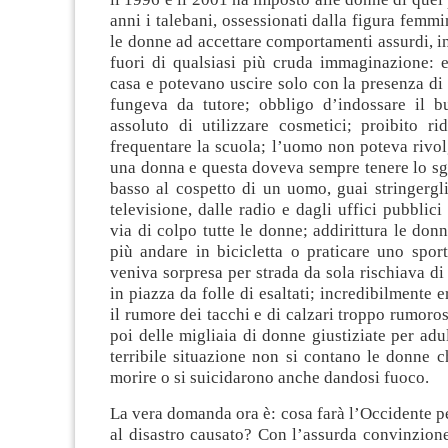
anni i talebani, ossessionati dalla figura femmi
le donne ad accettare comportamenti assurdi, inc
fuori di qualsiasi più cruda immaginazione: e
casa e potevano uscire solo con la presenza d
fungeva da tutore; obbligo d’indossare il b
assoluto di utilizzare cosmetici; proibito ri
frequentare la scuola; l’uomo non poteva rivol
una donna e questa doveva sempre tenere lo sg
basso al cospetto di un uomo, guai stringergl
televisione, dalle radio e dagli uffici pubblici
via di colpo tutte le donne; addirittura le do
più andare in bicicletta o praticare uno spor
veniva sorpresa per strada da sola rischiava di 
in piazza da folle di esaltati; incredibilmente 
il rumore dei tacchi e di calzari troppo rumoro
poi delle migliaia di donne giustiziate per adul
terribile situazione non si contano le donne c
morire o si suicidarono anche dandosi fuoco.
La vera domanda ora è: cosa farà l’Occidente p
al disastro causato? Con l’assurda convinzione