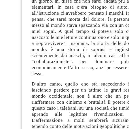
un giorno, mi disse che non sarei andata più 
elementari, in casa c’era bisogno di aiuto
all’istruzione ci avrebbero pensato i maschi.
pensai che sarei morta dal dolore, la perso
messo al mondo stava spazzando via con un co
miei sogni. A quel tempo si poteva solo o
nascosto le mie letture continuarono e solo in q
a sopravvivere”. Insomma, la storia delle don
mondo, è una storia di soprusi e ingiusti
scientemente dai maschi, in alcuni casi affi
“collaborazioniste”, per dominare pol
economicamente l’altro sesso, anzi per essere pr
sessi.
D’altro canto, quello che sta succedendo i
lasciando perdere per un attimo le gravi res
mondo occidentale, non è altro che un pr
riaffermare con cinismo e brutalità il potere 
questo caso i talebani, su una società che timi
aprendo alle legittime rivendicazioni
L’affermazione a molti sembrerà sicuram
tenendo conto delle motivazioni geopolitiche 