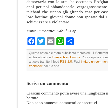
democrazia con le armi ha occupato l’Afghan
anni per poi abbandonarlo vergognosamente 
talebani che stanno già girando casa per casa
loro bottino: giovani donne non sposate dai 1
schiavizzare e violentare!
Fonte immagine: Kabul © Ap
Facebook
Twitter
Email
WhatsApp
Condividi
Questo articolo è stato pubblicato mercoledì, 1 Settembr
e classificato in
Interventi e Opinioni
. Puoi seguire i co
articolo tramite il feed
RSS 2.0
. Puoi
inviare un commen
trackback
dal tuo sito.
Scrivi un commento
Ciascun commento potrà avere una lunghezza 
battute.
Non sono ammessi commenti consecutivi.