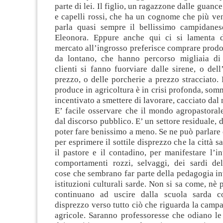
parte di lei. Il figlio, un ragazzone dalle guance 
e capelli rossi, che ha un cognome che più ve
parla quasi sempre il bellissimo campidanese
Eleonora. Eppure anche qui ci si lamenta d
mercato all’ingrosso preferisce comprare prod
da lontano, che hanno percorso migliaia di 
clienti si fanno fuorviare dalle sirene, o dell
prezzo, o delle porcherie a prezzo stracciato.
produce in agricoltura è in crisi profonda, somm
incentivato a smettere di lavorare, cacciato dal
E’ facile osservare che il mondo agropastoral
dal discorso pubblico. E’ un settore residuale, d
poter fare benissimo a meno. Se ne può parlare 
per esprimere il sottile disprezzo che la città 
il pastore e il contadino, per manifestare l’in
comportamenti rozzi, selvaggi, dei sardi del
cose che sembrano far parte della pedagogia in
istituzioni culturali sarde. Non si sa come, nè 
continuano ad uscire dalla scuola sarda c
disprezzo verso tutto ciò che riguarda la campag
agricole. Saranno professoresse che odiano le