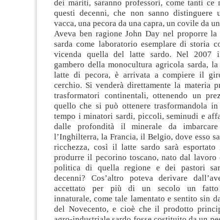
dei mariti, saranno professori, come tanti ce 
questi decenni, che non sanno distinguere 
vacca, una pecora da una capra, un covile da una
Aveva ben ragione John Day nel proporre la 
sarda come laboratorio esemplare di storia co
vicenda quella del latte sardo. Nel 2007 
gambero della monocultura agricola sarda, la
latte di pecora, è arrivata a compiere il gi
cerchio. Si venderà direttamente la materia pri
trasformatori continentali, ottenendo un pre
quello che si può ottenere trasformandola i
tempo i minatori sardi, piccoli, seminudi e af
dalle profondità il minerale da imbarcare
l’Inghilterra, la Francia, il Belgio, dove esso 
ricchezza, così il latte sardo sarà esportato
produrre il pecorino toscano, nato dal lavoro
politica di quella regione e dei pastori sa
decenni? Cos’altro poteva derivare dall’av
accettato per più di un secolo un fatto
innaturale, come tale lamentato e sentito sin d
del Novecento, e cioè che il prodotto princip
agro-industriale sardo fosse costituito da un p