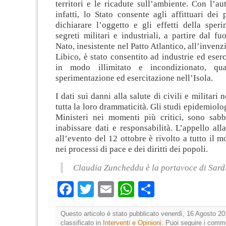
territori e le ricadute sull’ambiente. Con l’aut
infatti, lo Stato consente agli affittuari dei
dichiarare l’oggetto e gli effetti della sper
segreti militari e industriali, a partire dal fu
Nato, inesistente nel Patto Atlantico, all’inven
Libico, è stato consentito ad industrie ed esercit
in modo illimitato e incondizionato, qua
sperimentazione ed esercitazione nell’Isola.
I dati sui danni alla salute di civili e militar
tutta la loro drammaticità. Gli studi epidemiolo
Ministeri nei momenti più critici, sono sab
inabissare dati e responsabilità. L’appello all
all’evento del 12 ottobre è rivolto a tutto il
nei processi di pace e dei diritti dei popoli.
Claudia Zuncheddu è la portavoce di Sard
Facebook
Twitter
Email
WhatsApp
Condividi
Questo articolo è stato pubblicato venerdì, 16 Agosto 20
classificato in
Interventi e Opinioni
. Puoi seguire i comm