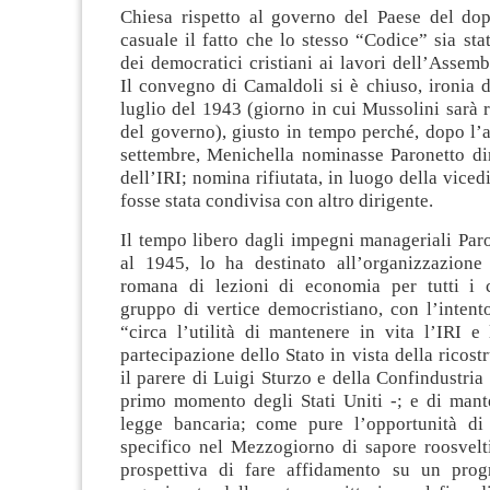
Chiesa rispetto al governo del Paese del do
casuale il fatto che lo stesso “Codice” sia stat
dei democratici cristiani ai lavori dell’Assemb
Il convegno di Camaldoli si è chiuso, ironia de
luglio del 1943 (giorno in cui Mussolini sarà
del governo), giusto in tempo perché, dopo l’a
settembre, Menichella nominasse Paronetto dir
dell’IRI; nomina rifiutata, in luogo della viced
fosse stata condivisa con altro dirigente.
Il tempo libero dagli impegni manageriali Par
al 1945, lo ha destinato all’organizzazione
romana di lezioni di economia per tutti i 
gruppo di vertice democristiano, con l’intent
“circa l’utilità di mantenere in vita l’IRI e
partecipazione dello Stato in vista della ricost
il parere di Luigi Sturzo e della Confindustria
primo momento degli Stati Uniti -; e di mante
legge bancaria; come pure l’opportunità di
specifico nel Mezzogiorno di sapore roosvelt
prospettiva di fare affidamento su un prog