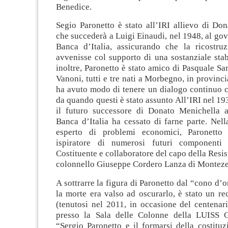
Benedice.
Segio Paronetto è stato all’IRI allievo di Do
che succederà a Luigi Einaudi, nel 1948, al gov
Banca d’Italia, assicurando che la ricostru
avvenisse col supporto di una sostanziale stab
inoltre, Paronetto è stato amico di Pasquale Sa
Vanoni, tutti e tre nati a Morbegno, in provinci
ha avuto modo di tenere un dialogo continuo c
da quando questi è stato assunto All’IRI nel 19
il futuro successore di Donato Menichella a
Banca d’Italia ha cessato di farne parte. Nell
esperto di problemi economici, Paronetto
ispiratore di numerosi futuri componenti 
Costituente e collaboratore del capo della Resis
colonnello Giuseppe Cordero Lanza di Montez
A sottrarre la figura di Paronetto dal “cono d
la morte era valso ad oscurarlo, è stato un r
(tenutosi nel 2011, in occasione del centenari
presso la Sala delle Colonne della LUISS G
“Sergio Paronetto e il formarsi della costitu