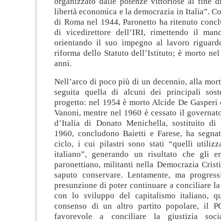
organizzato dalle potenze vittoriose al fine d
libertà economica e la democrazia in Italia”. Co
di Roma nel 1944, Paronetto ha ritenuto concl
di vicedirettore dell’IRI, rimettendo il man
orientando il suo impegno al lavoro riguard
riforma dello Statuto dell’Istituto; è morto nel
anni.
Nell’arco di poco più di un decennio, alla mort
seguita quella di alcuni dei principali sost
progetto: nel 1954 è morto Alcide De Gasperi 
Vanoni, mentre nel 1960 è cessato il governat
d’Italia di Donato Menichella, sostituito di 
1960, concludono Baietti e Farese, ha segnat
ciclo, i cui pilastri sono stati “quelli utiliz
italiano”, generando un risultato che gli er
paronettiano, militanti nella Democrazia Cris
saputo conservare. Lentamente, ma progress
presunzione di poter continuare a conciliare la 
con lo sviluppo del capitalismo italiano, qu
consenso di un altro partito popolare, il 
favorevole a conciliare la giustizia soci