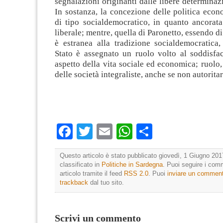
segnalazioni originanti dalle libere determinazi
In sostanza, la concezione delle politica econ
di tipo socialdemocratico, in quanto ancorata
liberale; mentre, quella di Paronetto, essendo di 
è estranea alla tradizione socialdemocratica,
Stato è assegnato un ruolo volto al soddisfa
aspetto della vita sociale ed economica; ruolo,
delle società integraliste, anche se non autoritar
Facebook
Twitter
Email
WhatsApp
Condividi
Questo articolo è stato pubblicato giovedì, 1 Giugno 201
classificato in
Politiche in Sardegna
. Puoi seguire i com
articolo tramite il feed
RSS 2.0
. Puoi
inviare un commen
trackback
dal tuo sito.
Scrivi un commento