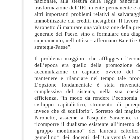
nazionale, alla stesura della legge bancaria
trasformazione dell’IRI in ente permanente e a
altri importanti problemi relativi al salvatag
immobilizzate dai crediti inesigibili. Il lavoro
Paronetto di maturare una valutazione della pre
generale del Paese, sino a formulare una diag
superamento, nell’ottica – affermano Baietti e 
strategia-Paese”.
Il problema maggiore che affliggeva l’econo
dell’epoca era quello della promozione d
accumulazione di capitale, ovvero del “
mantenere e rilanciare nel tempo tale proce
L’opzione fondamentale è stata rinvenut
complessiva del sistema, nella sua coesi
efficienza, “in modo da rendere l’economia ca
sviluppo capitalistico, strumento di pereq
invece che di squilibrio”. Sorretto dal magis
Paronetto, assieme a Pasquale Saraceno, si
ricomporre il dualismo esistente all’interno d
“gruppo montiniano” dei laureati cattolic
gemellino” dei docenti dell’Università Catt