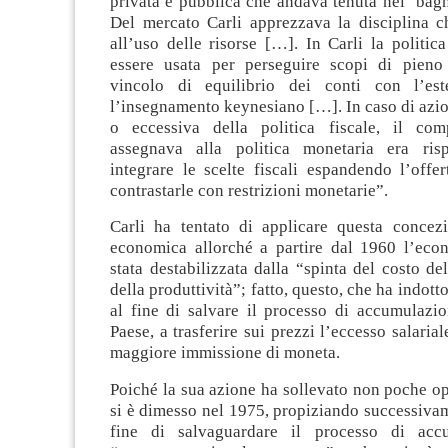
privata e pubblica che andava tenuta nel ‘bag
Del mercato Carli apprezzava la disciplina 
all’uso delle risorse […]. In Carli la politic
essere usata per perseguire scopi di pieno
vincolo di equilibrio dei conti con l’est
l’insegnamento keynesiano […]. In caso di azio
o eccessiva della politica fiscale, il com
assegnava alla politica monetaria era risp
integrare le scelte fiscali espandendo l’offe
contrastarle con restrizioni monetarie”.
Carli ha tentato di applicare questa concezi
economica allorché a partire dal 1960 l’econ
stata destabilizzata dalla “spinta del costo del
della produttività”; fatto, questo, che ha indott
al fine di salvare il processo di accumulazio
Paese, a trasferire sui prezzi l’eccesso salaria
maggiore immissione di moneta.
Poiché la sua azione ha sollevato non poche op
si è dimesso nel 1975, propiziando successiva
fine di salvaguardare il processo di acc