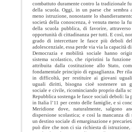
combattuto duramente contro la tradizionale fu
della scuola. Oggi, in un paese che sembra a
meno istruzione, nonostante lo sbandieramento
società della conoscenza, è venuta meno la fu
della scuola pubblica, di favorire, attraverso 
opportunità di cittadinanza per tutti. E così, n
grado di intercettare le fasce più deboli de
adolescenziale, essa perde via via la capacità d
Democrazia e mobilità sociale hanno orig
sistema scolastico, che ripristini la funzione 
attribuita dalla costituzione allo Stato, co
fondamentale principio di eguaglianza. Per ril
in difficoltà, per restituire ai giovani ugua
uguali diritti, bisogna cioè sostenere un 
sociale e civile, ricominciando proprio dalla sc
Repubblica sostenga le fasce sociali deboli: la 
in Italia l’11 per cento delle famiglie, e si con
Meridione dove, naturalmente, salgono an
dispersione scolastica; e così la mancanza di
un destino sociale di emarginazione e precariet
può dire che non ci sia richiesta di istruzione, 