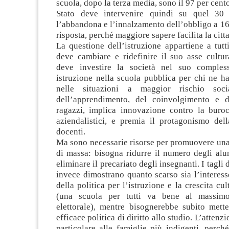
scuola, dopo la terza media, sono il 97 per cent
Stato deve intervenire quindi su quel 30
l’abbandona e l’innalzamento dell’obbligo a 16 
risposta, perché maggiore sapere facilita la citt
La questione dell’istruzione appartiene a tutt
deve cambiare e ridefinire il suo asse cultur
deve investire la società nel suo comple
istruzione nella scuola pubblica per chi ne h
nelle situazioni a maggior rischio soci
dell’apprendimento, del coinvolgimento e d
ragazzi, implica innovazione contro la burocr
aziendalistici, e premia il protagonismo del
docenti.
Ma sono necessarie risorse per promuovere una
di massa: bisogna ridurre il numero degli alu
eliminare il precariato degli insegnanti. I tagli 
invece dimostrano quanto scarso sia l’interes
della politica per l’istruzione e la crescita cu
(una scuola per tutti va bene al massim
elettorale), mentre bisognerebbe subito met
efficace politica di diritto allo studio. L’attenzi
particolare alle famiglie più indigenti, perché