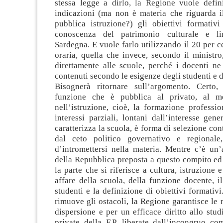
stessa legge a dirlo, la Regione vuole defin
indicazioni (ma non è materia che riguarda il
pubblica istruzione?) gli obiettivi formativi 
conoscenza del patrimonio culturale e lin
Sardegna. E vuole farlo utilizzando il 20 per c
oraria, quella che invece, secondo il ministro
direttamente alle scuole, perché i docenti n
contenuti secondo le esigenze degli studenti e de
Bisognerà ritornare sull’argomento. Certo,
funzione che è pubblica al privato, al mer
nell’istruzione, cioè, la formazione professi
interessi parziali, lontani dall’interesse gen
caratterizza la scuola, è forma di selezione cont
dal ceto politico governativo e regionale
d’intromettersi nella materia. Mentre c’è un’a
della Repubblica preposta a questo compito ed 
la parte che si riferisce a cultura, istruzione 
affare della scuola, della funzione docente, i
studenti e la definizione di obiettivi formativ
rimuove gli ostacoli, la Regione garantisce le r
dispersione e per un efficace diritto allo stud
private della F.P, liberate dall’incongruo co