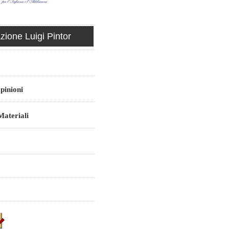
ione Luigi Pintor
pinioni
ateriali