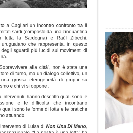
to a Cagliari un incontro confronto tra il
itati sardi (composto da una cinquantina
in tutta la Sardegna) e Raùl Zibechi,
re uruguaiano che rappresenta, in questo
degli sguardi più lucidi sui movimenti di
ina.
 ”Sopravvivere alla città”, non è stata una
ore di turno, ma un dialogo collettivo, un
 una grossa eterogeneità di gruppi su
ismo e chi vi si oppone .
o intervenuti, hanno descritto quali sono le
sione e le difficoltà che incontrano
 e quali sono le forme di lotta e le pratiche
nno attuando.
l’intervento di Luisa di
Non Una Di Meno
,
transnazionale. “La nostra è una lotta” ha