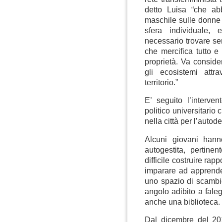
detto Luisa “che abb
maschile sulle donne 
sfera individuale, 
necessario trovare sem
che mercifica tutto 
proprietà. Va conside
gli ecosistemi attr
territorio.”
E’ seguito l’interve
politico universitario
nella città per l’autode
Alcuni giovani hann
autogestita, pertine
difficile costruire rap
imparare ad apprender
uno spazio di scambio 
angolo adibito a fale
anche una biblioteca.
Dal dicembre del 20