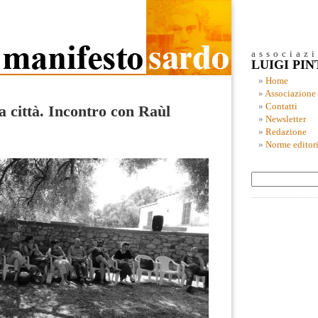
associaz
LUIGI PI
Home
Associazione
Contatti
a città. Incontro con Raùl
Newsletter
Redazione
Norme editori