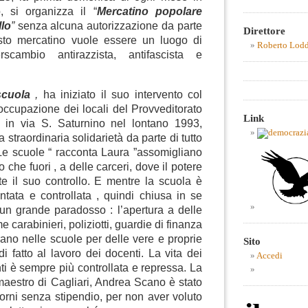
, si organizza il “
Mercatino popolare
llo
”
senza alcuna autorizzazione da parte
Direttore
uesto mercatino vuole essere un luogo di
Roberto Lod
scambio antirazzista, antifascista e
cuola
,
ha iniziato il suo intervento col
occupazione dei locali del Provveditorato
Link
ri in via S. Saturnino nel lontano 1993,
 straordinaria solidarietà da parte di tutto
”Le scuole “ racconta Laura ”assomigliano
 che fuori , a delle carceri, dove il potere
e il suo controllo. E mentre la scuola è
tata e controllata , quindi chiusa in se
 un grande paradosso : l’apertura a delle
e carabinieri, poliziotti, guardie di finanza
ntrano nelle scuole per delle vere e proprie
Sito
di fatto al lavoro dei docenti. La vita dei
Accedi
ti è sempre più controllata e repressa. La
aestro di Cagliari, Andrea Scano è stato
iorni senza stipendio, per non aver voluto