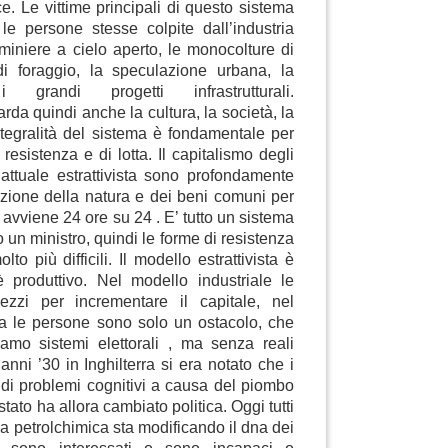
ce. Le vittime principali di questo sistema
e persone stesse colpite dall’industria
 miniere a cielo aperto, le monocolture di
di foraggio, la speculazione urbana, la
 i grandi progetti infrastrutturali.
arda quindi anche la cultura, la società, la
integralità del sistema è fondamentale per
 resistenza e di lotta. Il capitalismo degli
attuale estrattivista sono profondamente
iazione della natura e dei beni comuni per
e avviene 24 ore su 24 . E’ tutto un sistema
o un ministro, quindi le forme di resistenza
to più difficili. Il modello estrattivista è
 produttivo. Nel modello industriale le
zzi per incrementare il capitale, nel
sta le persone sono solo un ostacolo, che
amo sistemi elettorali , ma senza reali
nni ’30 in Inghilterra si era notato che i
 di problemi cognitivi a causa del piombo
 stato ha allora cambiato politica. Oggi tutti
 la petrolchimica sta modificando il dna dei