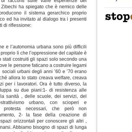
di racconti sulle varie esperienze dei
ùl Zibechi ha spiegato che è nemico delle
producono il sistema gerarchico proprio
ico ed ha invitato al dialogo tra i presenti
i di riflessione:
e e l’autonomia urbana sono più difficili
 proprio li che l’oppressione del capitale è
 stati costruiti gli spazi solo secondo una
ove le persone faticano a costruire legami
i sociali urbani degli anni ’60 e ’70 erano
rché allora lo stato creava welfare, creava
zi per i lavoratori. Ora è tutto diverso, la
iluppa su due piani:1- di resistenza alle
lla sanità , delle scuole, dei servizi, del
strattivismo urbano, con scioperi e
di protesta necessari, che però non
mento, 2- la fase della creazione di
 spazi orizzontali per conoscere gli altri ,
inarsi. Abbiamo bisogno di spazi di lunga