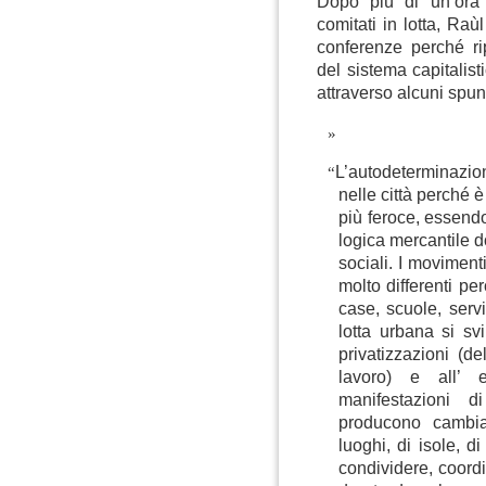
Dopo più di un’ora 
comitati in lotta, Ra
conferenze perché ri
del sistema capitalist
attraverso alcuni spunt
“
L’autodeterminazion
nelle città perché è
più feroce, essendo
logica mercantile d
sociali. I moviment
molto differenti pe
case, scuole, servi
lotta urbana si sv
privatizzazioni (de
lavoro) e all’ e
manifestazioni 
producono cambia
luoghi, di isole, di
condividere, coord