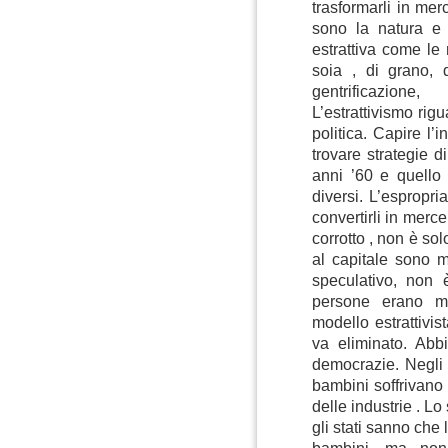
trasformarli in mer
sono la natura e l
estrattiva come le
soia , di grano, 
gentrificazione,
L’estrattivismo rigu
politica. Capire l’
trovare strategie di
anni ’60 e quello 
diversi. L’espropr
convertirli in merc
corrotto , non è sol
al capitale sono mol
speculativo, non è
persone erano me
modello estrattivi
va eliminato. Abbi
democrazie. Negli a
bambini soffrivano
delle industrie . Lo
gli stati sanno che