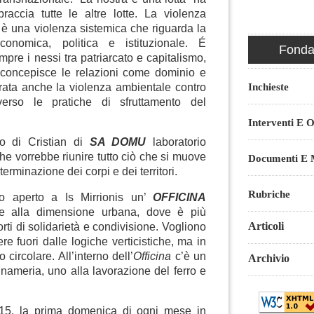
raccia tutte le altre lotte. La violenza
è una violenza sistemica che riguarda la
economica, politica e istituzionale. É
Fondaz
pre i nessi tra patriarcato e capitalismo,
e concepisce le relazioni come dominio e
Inchieste
rata anche la violenza ambientale contro
averso le pratiche di sfruttamento del
Interventi E O
nto di Cristian di
SA DOMU
laboratorio
 che vorrebbe riunire tutto ciò che si muove
Documenti E M
terminazione dei corpi e dei territori.
Rubriche
o aperto a Is Mirrionis un’
OFFICINA
nte alla dimensione urbana, dove è più
Articoli
porti di solidarietà e condivisione. Vogliono
e fuori dalle logiche verticistiche, ma in
circolare. All’interno dell’
Officina
c’è un
Archivio
gnameria, uno alla lavorazione del ferro e
15, la prima domenica di ogni mese in