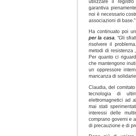
utilizzare il regist
garantiva pienamente 
noi è necessario costr
associazioni di base.”
Ha continuato poi u
per la casa
. “G
li sfr
risolvere il problema
metodi di resistenza ,
Per quanto ci riguard
che mantengono inutil
un oppressore inter
mancanza di solidariet
Claudia, del comitat
tecnologia di ul
elettromagnetici ad a
mai stati sperimenta
interessi delle multi
comprano governi e amm
di precauzione e di p