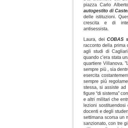
piazza Carlo Alberto
autogestito di Caste
delle istituzioni. Q
crescita e di inter
antisessista.
Laura, dei
COBAS s
racconto della prima 
agli studi di Caglia
quando c’era stata una
quartiere Villanova. 
sempre più , sia dentro
esercita costantement
sempre più regolamen
stessa, si assiste ad
figure “di sistema” com
e altri militari che e
lezioni sostituendosi 
docenti e degli studen
settimana scorsa un m
sanzionato, con tre g