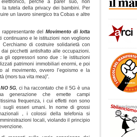
ro elettronico, perché a parer suo, non
la tutela della privacy dei bambini. Per
uire un lavoro sinergico tra Cobas e altre
n rappresentante del
Movimento di lotta
atti continuano e le istituzioni non vogliono
. Cerchiamo di costruire solidarietà con
 dai picchetti antisfratto alle occupazioni.
a gli oppressori sono due : le istituzioni
izzati patrimoni immobiliari enormi, e poi
no al movimento, ovvero l’egoismo e la
à (mors tua vita mea)”.
o
NO 5G
,
ci ha raccontato che il 5G
è una
tima generazione che emette campi
ltissima frequenza, i cui effetti non sono
ti sugli esseri umani. In nome di grossi
nazionali , i colossi della telefonia si
inistrazioni locali, violando il principio
revenzione.