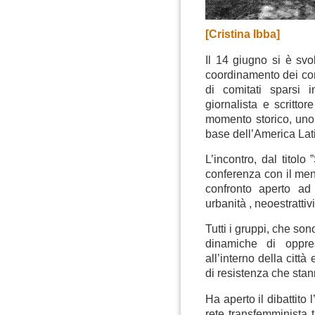
[Cristina Ibba]
Il 14 giugno si è svol
coordinamento dei com
di comitati sparsi 
giornalista e scritto
momento storico, uno 
base dell’America Lat
L’incontro, dal titolo
conferenza con il ment
confronto aperto ad
urbanità , neoestrattiv
Tutti i gruppi, che son
dinamiche di oppres
all’interno della città
di resistenza che sta
Ha aperto il dibattito 
rete transfemminista 