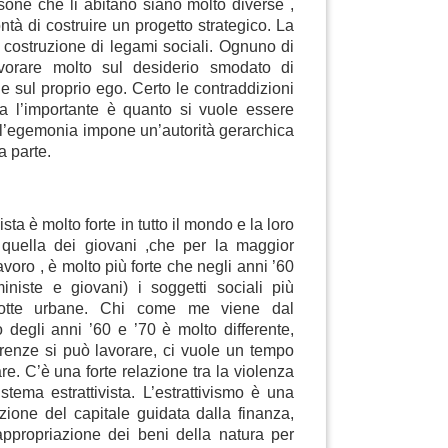
sone che li abitano siano molto diverse ,
ntà di costruire un progetto strategico. La
a costruzione di legami sociali. Ognuno di
vorare molto sul desiderio smodato di
e sul proprio ego. Certo le contraddizioni
ma l’importante è quanto si vuole essere
l’egemonia impone un’autorità gerarchica
a parte.
ta è molto forte in tutto il mondo e la loro
quella dei giovani ,che per la maggior
voro , è molto più forte che negli anni ’60
niste e giovani) i soggetti sociali più
 lotte urbane. Chi come me viene dal
degli anni ’60 e ’70 è molto differente,
renze si può lavorare, ci vuole un tempo
re. C’è una forte relazione tra la violenza
stema estrattivista. L’estrattivismo è una
ione del capitale guidata dalla finanza,
appropriazione dei beni della natura per