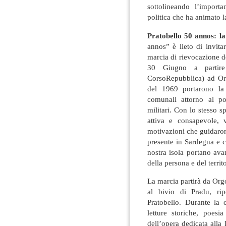
sottolineando l’import
politica che ha animato l
Pratobello 50 annos: l
annos” è lieto di invitar
marcia di rievocazione d
30 Giugno a partire
CorsoRepubblica) ad Org
del 1969 portarono la
comunali attorno al po
militari. Con lo stesso s
attiva e consapevole, 
motivazioni che guidaron
presente in Sardegna e 
nostra isola portano avan
della persona e del territo
La marcia partirà da Orgo
al bivio di Pradu, rip
Pratobello. Durante la
letture storiche, poes
dell’opera dedicata alla