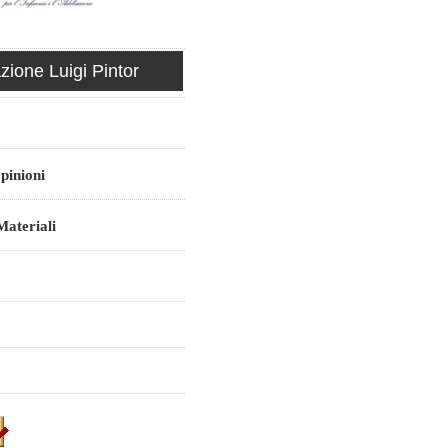
ione Luigi Pintor
pinioni
ateriali