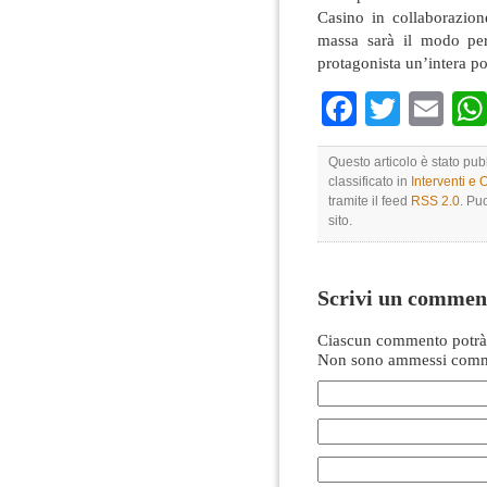
Casino in collaborazio
massa sarà il modo per
protagonista un’intera p
Faceboo
Twitte
Em
Questo articolo è stato pu
classificato in
Interventi e 
tramite il feed
RSS 2.0
. Pu
sito.
Scrivi un commen
Ciascun commento potrà 
Non sono ammessi comme