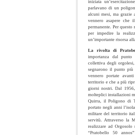
iniziata un’esercitazio
parlavano di un poligon
alcuni mesi, ma grazie 
vennero asapere che il
permanente. Per questo 
per impedire la realiz
un’importante risorsa al
La rivolta di Pratobe
importanza dal punto d
collettiva degli orgoles
segnarono il punto più a
vennero portate avanti
territorio e che a più rip
giorni nostri. Dal 1956,
molteplici installazioni mi
Quirra, il Poligono di
portato negli anni l’is
militare del territorio it
servitù. Attraverso la 
realizzare ad Orgosolo 
“Pratobello 50 annos