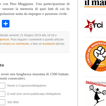
ne con Pino Muggianu. Una partecipazione di
 onorare la memoria di quei fatti di cui fu
opolazione unita da impegno e passione civile.
k
r
ail
WhatsApp
Condividi
bblicato venerdì, 21 Giugno 2019 alle 10:16 e
Opinioni
. Puoi seguire i commenti a questo articolo
oi
inviare un commento
, o fare un
trackback
dal tuo
to
avere una lunghezza massima di 1500 battute.
nti consecutivi.
Nome e Cognomeobbligatorio
E-mail (non verrà pubblicata) obbligatorio
Sito Web