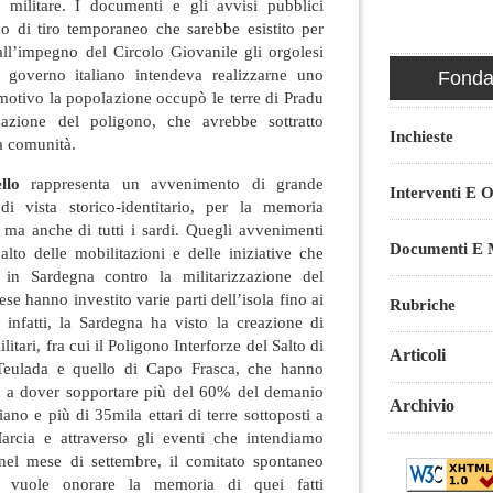
ne militare. I documenti e gli avvisi pubblici
o di tiro temporaneo che sarebbe esistito per
all’impegno del Circolo Giovanile gli orgolesi
 governo italiano intendeva realizzarne uno
Fondaz
motivo la popolazione occupò le terre di Pradu
zazione del poligono, che avrebbe sottratto
Inchieste
la comunità.
llo
rappresenta un avvenimento di grande
Interventi E O
i vista storico-identitario, per la memoria
i, ma anche di tutti i sardi. Quegli avvenimenti
Documenti E M
lto delle mobilitazioni e delle iniziative che
 in Sardegna contro la militarizzazione del
rese hanno investito varie parti dell’isola fino ai
Rubriche
 infatti, la Sardegna ha visto la creazione di
litari, fra cui il Poligono Interforze del Salto di
Articoli
 Teulada e quello di Capo Frasca, che hanno
ola a dover sopportare più del 60% del demanio
Archivio
aliano e più di 35mila ettari di terre sottoposti a
Marcia e attraverso gli eventi che intendiamo
nel mese di settembre, il comitato spontaneo
” vuole onorare la memoria di quei fatti