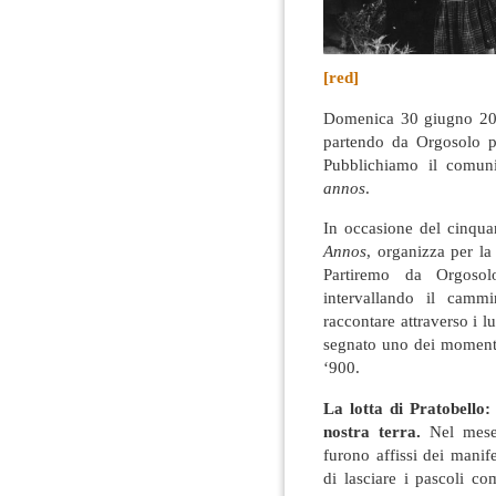
[red]
Domenica 30 giugno 2019
partendo da Orgosolo pe
Pubblichiamo il comun
annos
.
In occasione del cinquan
Annos
, organizza per la
Partiremo da Orgosol
intervallando il camm
raccontare attraverso i l
segnato uno dei momenti 
‘900.
La lotta di Pratobello:
nostra terra.
Nel mese
furono affissi dei manif
di lasciare i pascoli c