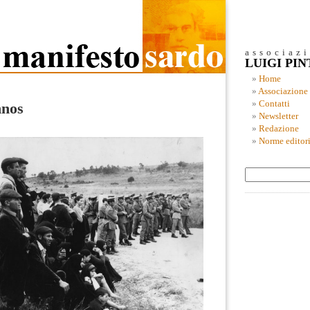
associaz
LUIGI PI
Home
Associazione
Contatti
nnos
Newsletter
Redazione
Norme editori