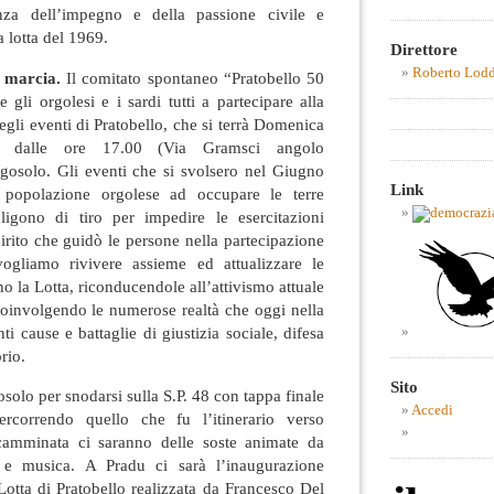
anza dell’impegno e della passione civile e
a lotta del 1969.
Direttore
Roberto Lod
a marcia.
Il comitato spontaneo “Pratobello 50
e gli orgolesi e i sardi tutti a partecipare alla
egli eventi di Pratobello, che si terrà Domenica
 dalle ore 17.00 (Via Gramsci angolo
osolo. Gli eventi che si svolsero nel Giugno
Link
 popolazione orgolese ad occupare le terre
ligono di tiro per impedire le esercitazioni
pirito che guidò le persone nella partecipazione
vogliamo rivivere assieme ed attualizzare le
o la Lotta, riconducendole all’attivismo attuale
coinvolgendo le numerose realtà che oggi nella
ti cause e battaglie di giustizia sociale, difesa
rio.
Sito
solo per snodarsi sulla S.P. 48 con tappa finale
Accedi
ercorrendo quello che fu l’itinerario verso
 camminata ci saranno delle soste animate da
ia e musica. A Pradu ci sarà l’inaugurazione
 Lotta di Pratobello realizzata da Francesco Del