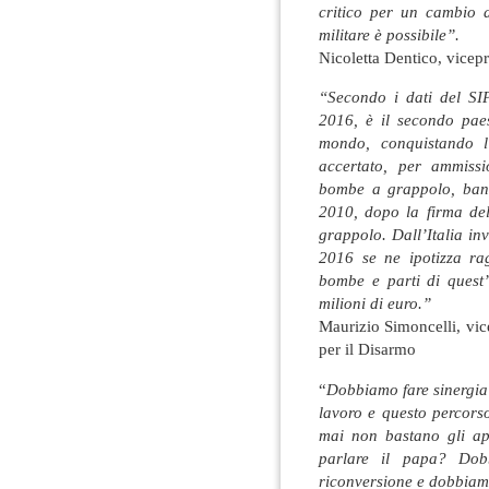
critico per un cambio d
militare è possibile”.
Nicoletta Dentico, vicep
“Secondo i dati del SI
2016, è il secondo pae
mondo, conquistando l
accertato, per ammissi
bombe a grappolo, bandi
2010, dopo la firma de
grappolo. Dall’Italia i
2016 se ne ipotizza ra
bombe e parti di quest’
milioni di euro.”
Maurizio Simoncelli, vic
per il Disarmo
“
Dobbiamo fare sinergia 
lavoro e questo percors
mai non bastano gli ap
parlare il papa? Dob
riconversione e dobbiamo