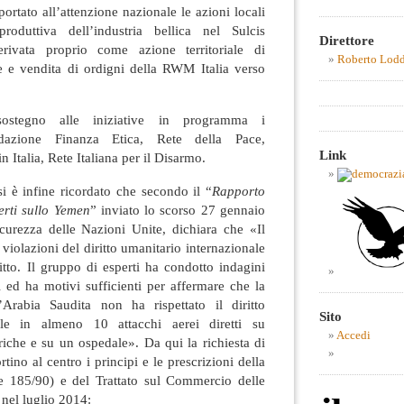
ortato all’attenzione nazionale le azioni locali
roduttiva dell’industria bellica nel Sulcis
Direttore
derivata proprio come azione territoriale di
Roberto Lod
e e vendita di ordigni della RWM Italia verso
ostegno alle iniziative in programma i
ndazione Finanza Etica, Rete della Pace,
Link
 Italia, Rete Italiana per il Disarmo.
si è infine ricordato che secondo il “
Rapporto
erti sullo Yemen
” inviato lo scorso 27 gennaio
curezza delle Nazioni Unite, dichiara che «Il
 violazioni del diritto umanitario internazionale
litto. Il gruppo di esperti ha condotto indagini
ti ed ha motivi sufficienti per affermare che la
’Arabia Saudita non ha rispettato il diritto
Sito
ale in almeno 10 attacchi aerei diretti su
Accedi
briche e su un ospedale». Da qui la richiesta di
tino al centro i principi e le prescrizioni della
ge 185/90) e del Trattato sul Commercio delle
a nel luglio 2014: