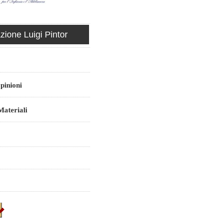
ione Luigi Pintor
pinioni
ateriali