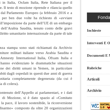
in Italia, Oxfam Italia, Rete Italiana per il
. Il testo di mozione riprende e rilancia quello
a dal Parlamento Europeo (a febbraio 2016 e a
Fondaz
per ben due volte ha richiesto di «avviare
a all’imposizione da parte dell’UE di un embargo
 dell’Arabia Saudita, tenuto conto delle gravi
Inchieste
iritto umanitario internazionale da parte di tale
Interventi E O
nza stampa sono stati richiamati da Archivio
niture militari italiane verso Arabia Saudita e
Documenti E M
Amnesty International Italia, Ofxam Italia e
 hanno evidenziato le drammatiche situazioni
Rubriche
one dei diritti umani in Yemen, in particolare
ubiti dagli ospedali in questi due anni di guerra
sanitaria completamente degenerata (da cui è
Articoli
a di colera).
Archivio
contenuto dell’Appello ai parlamentari, e i dati
to di Mozione, si è dato spazio al «Comitato
 pace, il lavoro sostenibile, la riconversione
il disarmo» composto da oltre 20 organizzazioni