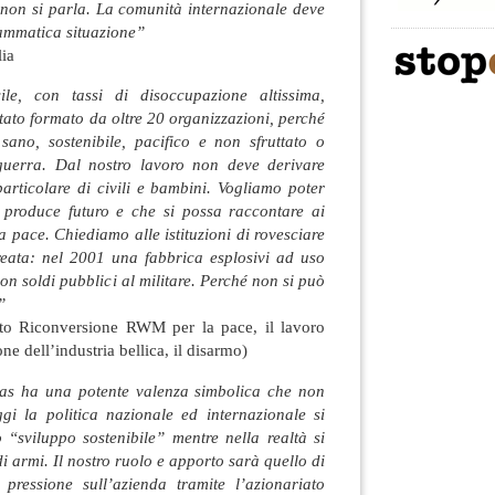
ui non si parla. La comunità internazionale deve
rammatica situazione”
lia
cile, con tassi di disoccupazione altissima,
ato formato da oltre 20 organizzazioni, perché
ano, sostenibile, pacifico e non sfruttato o
guerra. Dal nostro lavoro non deve derivare
particolare di civili e bambini. Vogliamo poter
 produce futuro e che si possa raccontare ai
a pace. Chiediamo alle istituzioni di rovesciare
creata: nel 2001 una fabbrica esplosivi ad uso
con soldi pubblici al militare. Perché non si può
”
to Riconversione RWM per la pace, il lavoro
one dell’industria bellica, il disarmo)
as ha una potente valenza simbolica che non
gi la politica nazionale ed internazionale si
 “sviluppo sostenibile” mentre nella realtà si
i armi. Il nostro ruolo e apporto sarà quello di
 pressione sull’azienda tramite l’azionariato