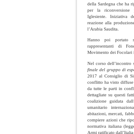
della Sardegna che ha rip
per la riconversione p
Iglesiente. Iniziativa 
reazione alla produzion
l’Arabia Saudita.
Hanno poi portato s
rappresentanti di Fo
Movimento dei Focolari in
Nel corso dell’incontro 
finale del gruppo di esp
2017 al Consiglio di Si
conflitto ha visto diffuse
da tutte le parti in conf
dettagliate su questi fat
coalizione guidata dall
umanitario internazion
abitazioni, mercati, fab
compiere azioni che ripor
normativa italiana (leg
Armi ratificato dall’Itali