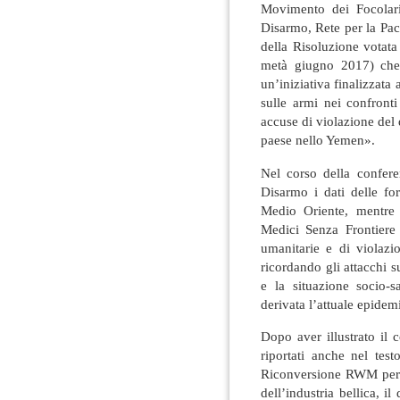
Movimento dei Focolari 
Disarmo, Rete per la Pace
della Risoluzione votat
metà giugno 2017) che 
un’iniziativa finalizzat
sulle armi nei confronti
accuse di violazione del d
paese nello Yemen».
Nel corso della confere
Disarmo i dati delle for
Medio Oriente, mentre 
Medici Senza Frontiere
umanitarie e di violazi
ricordando gli attacchi s
e la situazione socio-
derivata l’attuale epidemi
Dopo aver illustrato il 
riportati anche nel tes
Riconversione RWM per la
dell’industria bellica, 