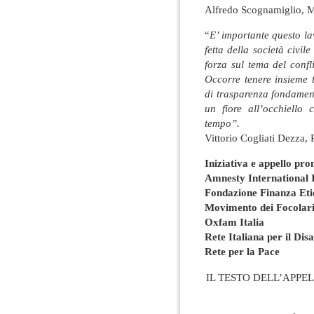
Alfredo Scognamiglio, Mo
“
E’ importante questo l
fetta della società civil
forza sul tema del confli
Occorre tenere insieme t
di trasparenza fondament
un fiore all’occhiello
tempo”.
Vittorio Cogliati Dezza, 
Iniziativa e appello pr
Amnesty International I
Fondazione Finanza Eti
Movimento dei Focolari 
Oxfam Italia
Rete Italiana per il Di
Rete per la Pace
IL TESTO DELL’APPE