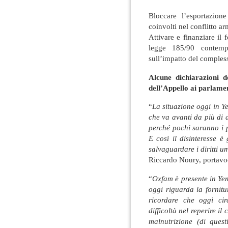
Bloccare l’esportazion
coinvolti nel conflitto a
Attivare e finanziare il 
legge 185/90 contemp
sull’impatto del compless
Alcune dichiarazioni d
dell’Appello ai parlame
“
La situazione oggi in Y
che va avanti da più di
perché pochi saranno i p
E così il disinteresse è
salvaguardare i diritti 
Riccardo Noury, portavo
“
Oxfam è presente in Yem
oggi riguarda la fornitu
ricordare che oggi ci
difficoltà nel reperire il
malnutrizione (di ques