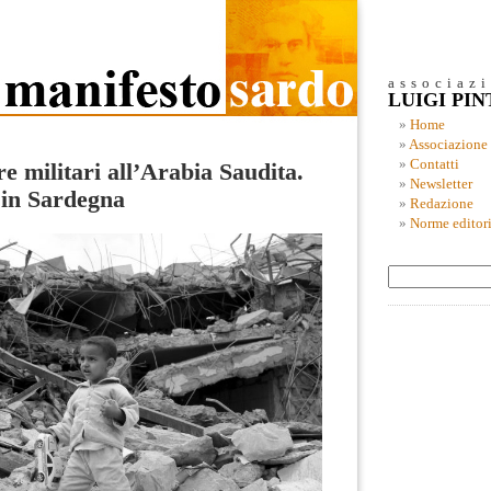
associaz
LUIGI PI
Home
Associazione
Contatti
re militari all’Arabia Saudita.
Newsletter
o in Sardegna
Redazione
Norme editori