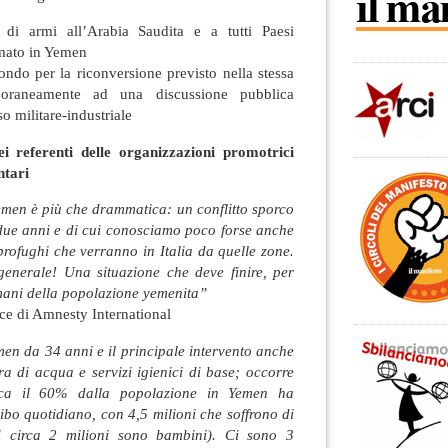
e di armi all’Arabia Saudita e a tutti Paesi
rmato in Yemen
fondo per la riconversione previsto nella stessa
oraneamente ad una discussione pubblica
o militare-industriale
ei referenti delle organizzazioni promotrici
ntari
emen è più che drammatica: un conflitto sporco
 due anni e di cui conosciamo poco forse anche
rofughi che verranno in Italia da quelle zone.
 generale! Una situazione che deve finire, per
umani della popolazione yemenita”
ce di Amnesty International
en da 34 anni e il principale intervento anche
ra di acqua e servizi igienici di base; occorre
rca il 60% dalla popolazione in Yemen ha
 cibo quotidiano, con 4,5 milioni che soffrono di
ti circa 2 milioni sono bambini). Ci sono 3