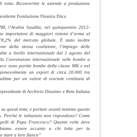
i rotta. Riconvertire le aziende a produzione
residente Fondazione Finanza Etica
PRI, l’Arabia Saudita, nel quinquennio 2012-
se importatore di maggiori sistemi d’arma al
’8,2% del mercato globale. È stato inoltre
one della stessa coalizione, l’impiego delle
te a livello internazionale dal 1 agosto del
lla Convenzione internazionale sulle bombe a
nvece sono partite bombe della classe MK e nel
gionevolmente un export di circa 20.000 tra
ultime per un valore di svariate centinaia di
epresidente di Archivio Disarmo e Rete Italiana
su questi temi, e portare avanti insieme questo
o. Perché le istituzioni non rispondono? Come
pelli di Papa Francesco? Quante volte deve
biamo essere accanto a chi lotta per la
 stare a loro fianco”