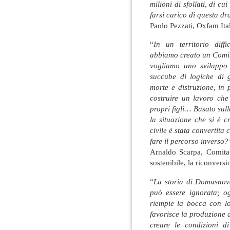
milioni di sfollati, di c
farsi carico di questa d
Paolo Pezzati, Oxfam Ita
“
In un territorio diffi
abbiamo creato un Comit
vogliamo uno sviluppo s
succube di logiche di 
morte e distruzione, in 
costruire un lavoro che
propri figli… Basato sull
la situazione che si è 
civile è stata convertita 
fare il percorso inverso?
Arnaldo Scarpa, Comita
sostenibile, la riconversi
“
La storia di Domusnov
può essere ignorata; og
riempie la bocca con lo
favorisce la produzione d
creare le condizioni di