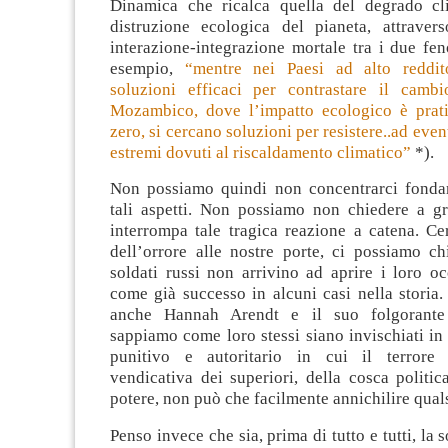
Dinamica che ricalca quella del degrado cl
distruzione ecologica del pianeta, attrave
interazione-integrazione mortale tra i due fe
esempio,
“mentre nei Paesi ad alto reddit
soluzioni efficaci per contrastare il cambi
Mozambico, dove l’impatto ecologico è prat
zero, si cercano soluzioni per resistere..ad eve
estremi dovuti al riscaldamento climatico”
*).
Non possiamo quindi non concentrarci fonda
tali aspetti. Non possiamo non chiedere a g
interrompa tale tragica reazione a catena. Ce
dell’orrore alle nostre porte, ci possiamo ch
soldati russi non arrivino ad aprire i loro occ
come già successo in alcuni casi nella storia
anche Hannah Arendt e il suo folgorante
sappiamo come loro stessi siano invischiati i
punitivo e autoritario in cui il terrore 
vendicativa dei superiori, della cosca politic
potere, non può che facilmente annichilire quals
Penso invece che sia, prima di tutto e tutti, la s