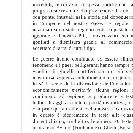
increduli, terrorizzati o spesso indifferenti,
progressiva crescita della produzione di armi i
con punte, inusuali nella storia del dopoguer
in Europa e nel nostro Paese. Le regole in
nazionali sono state regolarmente calpestate 
ignorate e il nostro PIL, i nostri vanti comm
gonfiati a dismisura grazie al commerci
accettato di armi di tutti i tipi.
Le guerre hanno continuato ad essere alime
fenomeno e i paesi belligeranti hanno sempre 
vendite di gioielli mortiferi sempre più sofi
mostruosa sequenza autoalimentante, un percor
in sé il seme della distruzione dell’umanità.
economicamente
meritoria
alcune regioni h
continuano ad ospitare, a produrre e a testa
bellici di agghiacciante capacità distruttiva, in
e ai principi più salienti della nostra costituz
in questo è sicuramente in testa alle clas
dimentichiamo, tra l’altro, le almeno 70 test
ospitate ad Aviano (Pordenone) e Ghedi (Bresci